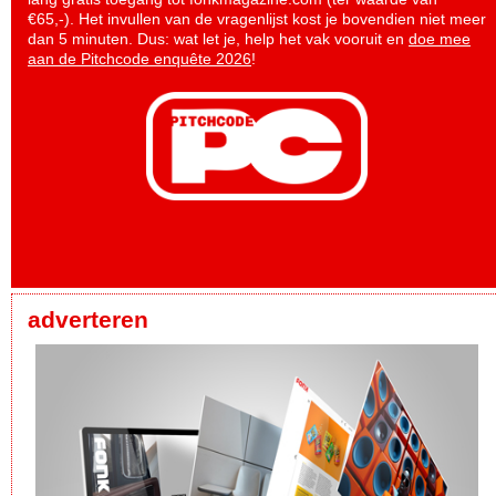
€65,-). Het invullen van de vragenlijst kost je bovendien niet meer
dan 5 minuten. Dus: wat let je, help het vak vooruit en
doe mee
aan de Pitchcode enquête 2026
!
adverteren