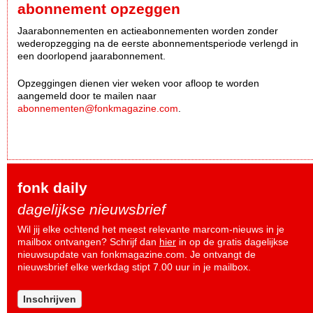
abonnement opzeggen
Jaarabonnementen en actieabonnementen worden zonder
wederopzegging na de eerste abonnementsperiode verlengd in
een doorlopend jaarabonnement.
Opzeggingen dienen vier weken voor afloop te worden
aangemeld door te mailen naar
abonnementen@fonkmagazine.com
.
fonk daily
dagelijkse nieuwsbrief
Wil jij elke ochtend het meest relevante marcom-nieuws in je
mailbox ontvangen? Schrijf dan
hier
in op de gratis dagelijkse
nieuwsupdate van fonkmagazine.com. Je ontvangt de
nieuwsbrief elke werkdag stipt 7.00 uur in je mailbox.
Inschrijven