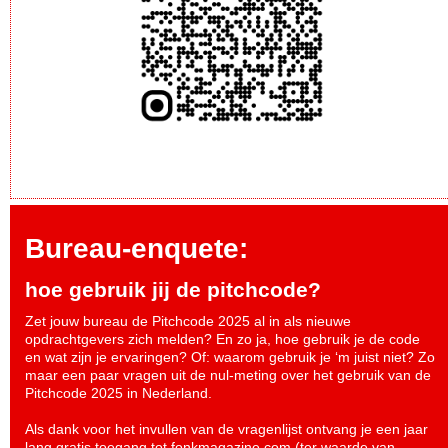
Bureau-enquete:
hoe gebruik jij de pitchcode?
Zet jouw bureau de Pitchcode 2025 al in als nieuwe
opdrachtgevers zich melden? En zo ja, hoe gebruik je de code
en wat zijn je ervaringen? Of: waarom gebruik je ‘m juist niet? Zo
maar een paar vragen uit de nul-meting over het gebruik van de
Pitchcode 2025 in Nederland.
Als dank voor het invullen van de vragenlijst ontvang je een jaar
lang gratis toegang tot fonkmagazine.com (ter waarde van