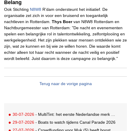
Belang
Ook Stichting
N8W8
R’dam ondersteunt het initiatief. De
organisatie zet zich in voor een bruisend en toegankelijk
nachtleven in Rotterdam.
Thys Boer
van N8W8 Rotterdam en
Nachtburgemeester van Rotterdam: "De nacht en evenementen
spelen een belangrijke rol in talentontwikkeling, zelfontplooiing en
werkgelegenheid. Het zijn plekken waar mensen ontdekken wie ze
zijn, wat ze kunnen en bij wie ze willen horen. Die waarde komt
echter alleen tot haar recht wanneer de nacht veilig en positief
wordt beleefd. Juist daarom is deze campagne zo belangrijk."
Terug naar de vorige pagina
30-07-2026
- MultiTint: het eerste Nederlandse merk voor inclusieve wond- en sportverzorging
29-07-2026
- Boats to watch tijdens Canal Parade 2026
27-07-2026
- Crowdfunding voor Muk (5) heeft boost gekregen door BN'ers