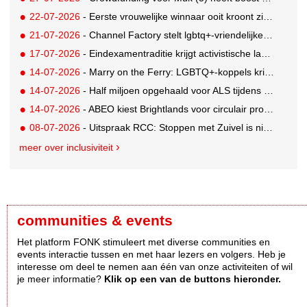
22-07-2026
- Eerste vrouwelijke winnaar ooit kroont zich tot beste grunter van Nederland
21-07-2026
- Channel Factory stelt lgbtq+-vriendelijke inclusion list beschikbaar
17-07-2026
- Eindexamentraditie krijgt activistische lading tegen menstruatiearmoede
14-07-2026
- Marry on the Ferry: LGBTQ+-koppels krijgen de kans om hun huwelijksgeloften te hernieuwen op een wel heel bijzondere locatie
14-07-2026
- Half miljoen opgehaald voor ALS tijdens eerste Rotterdamse TriALSon
14-07-2026
- ABEO kiest Brightlands voor circulair productontwerp in de sportsector
08-07-2026
- Uitspraak RCC: Stoppen met Zuivel is niet misleidend
meer over inclusiviteit
communities & events
Het platform FONK stimuleert met diverse communities en
events interactie tussen en met haar lezers en volgers. Heb je
interesse om deel te nemen aan één van onze activiteiten of wil
je meer informatie?
Klik op een van de buttons hieronder.