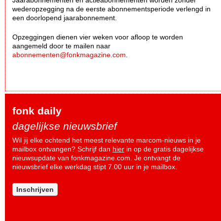
wederopzegging na de eerste abonnementsperiode verlengd in
een doorlopend jaarabonnement.
Opzeggingen dienen vier weken voor afloop te worden
aangemeld door te mailen naar
abonnementen@fonkmagazine.com
.
fonk daily
dagelijkse nieuwsbrief
Wil jij elke ochtend het meest relevante marcom-nieuws in je
mailbox ontvangen? Schrijf dan
hier
in op de gratis dagelijkse
nieuwsupdate van fonkmagazine.com. Je ontvangt de
nieuwsbrief elke werkdag stipt 7.00 uur in je mailbox.
Inschrijven