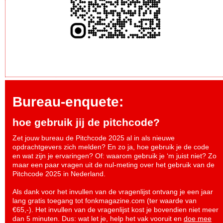
Bureau-enquete:
hoe gebruik jij de pitchcode?
Zet jouw bureau de Pitchcode 2025 al in als nieuwe
opdrachtgevers zich melden? En zo ja, hoe gebruik je de code
en wat zijn je ervaringen? Of: waarom gebruik je ‘m juist niet? Zo
maar een paar vragen uit de nul-meting over het gebruik van de
Pitchcode 2025 in Nederland.
Als dank voor het invullen van de vragenlijst ontvang je een jaar
lang gratis toegang tot fonkmagazine.com (ter waarde van
€65,-). Het invullen van de vragenlijst kost je bovendien niet meer
dan 5 minuten. Dus: wat let je, help het vak vooruit en
doe mee