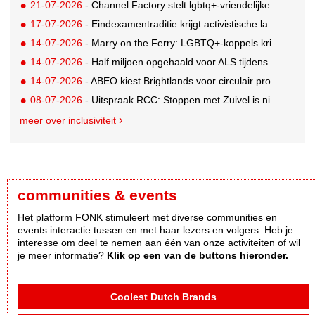
21-07-2026
- Channel Factory stelt lgbtq+-vriendelijke inclusion list beschikbaar
17-07-2026
- Eindexamentraditie krijgt activistische lading tegen menstruatiearmoede
14-07-2026
- Marry on the Ferry: LGBTQ+-koppels krijgen de kans om hun huwelijksgeloften te hernieuwen op een wel heel bijzondere locatie
14-07-2026
- Half miljoen opgehaald voor ALS tijdens eerste Rotterdamse TriALSon
14-07-2026
- ABEO kiest Brightlands voor circulair productontwerp in de sportsector
08-07-2026
- Uitspraak RCC: Stoppen met Zuivel is niet misleidend
meer over inclusiviteit
communities & events
Het platform FONK stimuleert met diverse communities en
events interactie tussen en met haar lezers en volgers. Heb je
interesse om deel te nemen aan één van onze activiteiten of wil
je meer informatie?
Klik op een van de buttons hieronder.
Coolest Dutch Brands