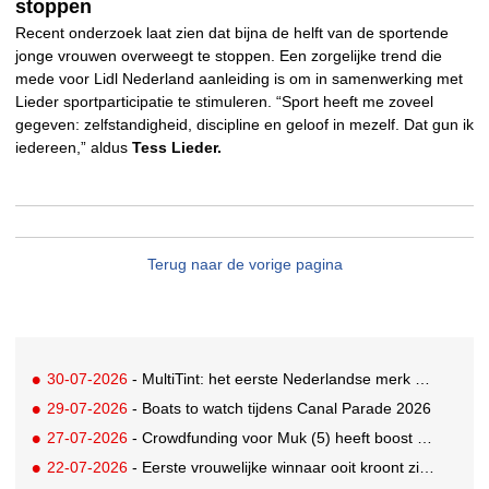
stoppen
Recent onderzoek laat zien dat bijna de helft van de sportende
jonge vrouwen overweegt te stoppen. Een zorgelijke trend die
mede voor Lidl Nederland aanleiding is om in samenwerking met
Lieder sportparticipatie te stimuleren. “Sport heeft me zoveel
gegeven: zelfstandigheid, discipline en geloof in mezelf. Dat gun ik
iedereen,” aldus
Tess Lieder.
Terug naar de vorige pagina
30-07-2026
- MultiTint: het eerste Nederlandse merk voor inclusieve wond- en sportverzorging
29-07-2026
- Boats to watch tijdens Canal Parade 2026
27-07-2026
- Crowdfunding voor Muk (5) heeft boost gekregen door BN'ers
22-07-2026
- Eerste vrouwelijke winnaar ooit kroont zich tot beste grunter van Nederland