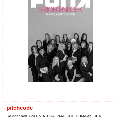
pitchcode
De door bvA, BNO, VIA, DDA, PMA, DCP, DDMA en IDEA