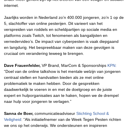
internet.
Jaarlijks worden in Nederland zo’n 400.000 jongeren, zo’n 1 op de
5, slachtoffer van online pesterijen. Dit varieert van het
verspreiden van roddels en scheldpartijen op sociale media en
platforms zoals Twitch, tot fenomenen als bangalijsten en
vernedervideo’s. De impact van cyberpesten is vaak diepgaand
en langdurig. Het bespreekbaar maken van deze gevolgen is
cruciaal om verandering teweeg te brengen.
Dave Frauenfelder,
VP Brand, MarCom & Sponsorships
KPN:
“Doel van de online talkshow is het mentale welzijn van jongeren
centraal stellen en handvatten bieden als ze met online
problematiek te maken hebben. Door de gesprekken
daadwerkelijk te voeren in en met de doelgroep en de juiste
expert en hulporganisaties aan te haken, hopen we de drempel
naar hulp voor jongeren te verlagen.”
Sanna de Boer,
communicatieadviseur
Stichting School &
Veiligheid
: “Als initiatiefnemer van de Week Tegen Pesten richten
we ons op het onderwijs. We ondersteunen en inspireren