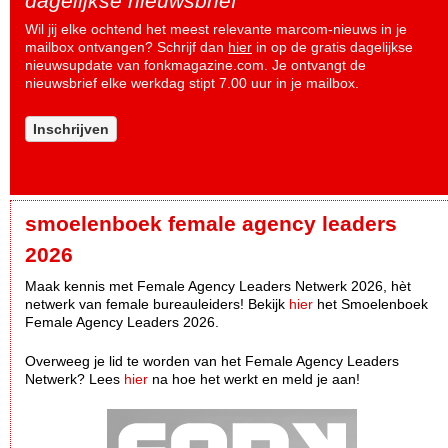
dagelijkse nieuwsbrief
Wil jij elke ochtend het meest relevante marcom-nieuws in je
mailbox ontvangen? Schrijf dan
hier
in op de gratis dagelijkse
nieuwsupdate van fonkmagazine.com. Je ontvangt de
nieuwsbrief elke werkdag stipt 7.00 uur in je mailbox.
Inschrijven
smoelenboek female agency leaders
2026
Maak kennis met Female Agency Leaders Netwerk 2026, hèt
netwerk van female bureauleiders! Bekijk
hier
het Smoelenboek
Female Agency Leaders 2026.
Overweeg je lid te worden van het Female Agency Leaders
Netwerk? Lees
hier
na hoe het werkt en meld je aan!