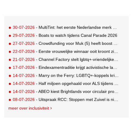
30-07-2026
- MultiTint: het eerste Nederlandse merk voor inclusieve wond- en sportverzorging
29-07-2026
- Boats to watch tijdens Canal Parade 2026
27-07-2026
- Crowdfunding voor Muk (5) heeft boost gekregen door BN'ers
22-07-2026
- Eerste vrouwelijke winnaar ooit kroont zich tot beste grunter van Nederland
21-07-2026
- Channel Factory stelt lgbtq+-vriendelijke inclusion list beschikbaar
17-07-2026
- Eindexamentraditie krijgt activistische lading tegen menstruatiearmoede
14-07-2026
- Marry on the Ferry: LGBTQ+-koppels krijgen de kans om hun huwelijksgeloften te hernieuwen op een wel heel bijzondere locatie
14-07-2026
- Half miljoen opgehaald voor ALS tijdens eerste Rotterdamse TriALSon
14-07-2026
- ABEO kiest Brightlands voor circulair productontwerp in de sportsector
08-07-2026
- Uitspraak RCC: Stoppen met Zuivel is niet misleidend
meer over inclusiviteit