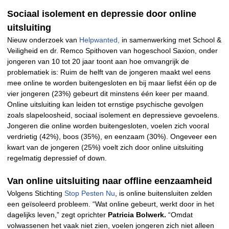
Sociaal isolement en depressie door online
uitsluiting
Nieuw onderzoek van
Helpwanted,
in samenwerking met School &
Veiligheid en dr. Remco Spithoven van hogeschool Saxion, onder
jongeren van 10 tot 20 jaar toont aan hoe omvangrijk de
problematiek is: Ruim de helft van de jongeren maakt wel eens
mee online te worden buitengesloten en bij maar liefst één op de
vier jongeren (23%) gebeurt dit minstens één keer per maand.
Online uitsluiting kan leiden tot ernstige psychische gevolgen
zoals slapeloosheid, sociaal isolement en depressieve gevoelens.
Jongeren die online worden buitengesloten, voelen zich vooral
verdrietig (42%), boos (35%), en eenzaam (30%). Ongeveer een
kwart van de jongeren (25%) voelt zich door online uitsluiting
regelmatig depressief of down.
Van online uitsluiting naar offline eenzaamheid
Volgens Stichting
Stop Pesten Nu
, is online buitensluiten zelden
een geïsoleerd probleem. “Wat online gebeurt, werkt door in het
dagelijks leven,” zegt oprichter
Patricia Bolwerk.
“Omdat
volwassenen het vaak niet zien, voelen jongeren zich niet alleen