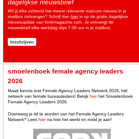
dagelijkse nieuwsbrief
Wil jij elke ochtend het meest relevante marcom-nieuws in je
mailbox ontvangen? Schrijf dan
hier
in op de gratis dagelijkse
nieuwsupdate van fonkmagazine.com. Je ontvangt de
nieuwsbrief elke werkdag stipt 7.00 uur in je mailbox.
Inschrijven
smoelenboek female agency leaders
2026
Maak kennis met Female Agency Leaders Netwerk 2026, hèt
netwerk van female bureauleiders! Bekijk
hier
het Smoelenboek
Female Agency Leaders 2026.
Overweeg je lid te worden van het Female Agency Leaders
Netwerk? Lees
hier
na hoe het werkt en meld je aan!