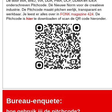
De door bvA, BNO, VIA, DDA, PMA, DCP, DDMA en IDEA
onderschreven Pitchcode. Dè Nieuwe Norm voor de creatieve
industrie. De Pitchcode maakt pitchen eerlijk, transparant en
werkbaar. Je leest er alles over in
FONK magazine 424
. De
Pitchcode is
hier
te downloaden of scan de QR code hieronder.
Bureau-enquete:
hoe gebruik jij de pitchcode?