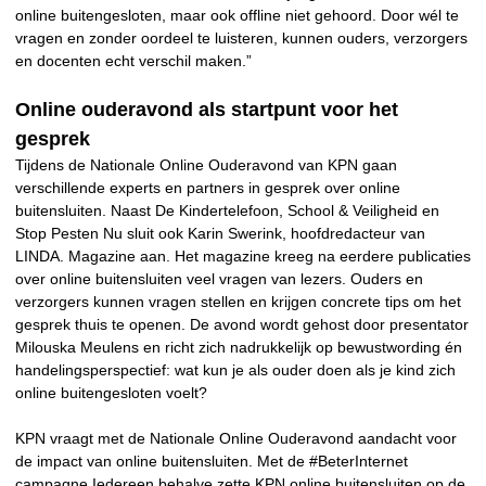
online buitengesloten, maar ook offline niet gehoord. Door wél te
vragen en zonder oordeel te luisteren, kunnen ouders, verzorgers
en docenten echt verschil maken.”
Online ouderavond als startpunt voor het
gesprek
Tijdens de Nationale Online Ouderavond van KPN gaan
verschillende experts en partners in gesprek over online
buitensluiten. Naast De Kindertelefoon, School & Veiligheid en
Stop Pesten Nu sluit ook Karin Swerink, hoofdredacteur van
LINDA. Magazine aan. Het magazine kreeg na eerdere publicaties
over online buitensluiten veel vragen van lezers. Ouders en
verzorgers kunnen vragen stellen en krijgen concrete tips om het
gesprek thuis te openen. De avond wordt gehost door presentator
Milouska Meulens en richt zich nadrukkelijk op bewustwording én
handelingsperspectief: wat kun je als ouder doen als je kind zich
online buitengesloten voelt?
KPN vraagt met de Nationale Online Ouderavond aandacht voor
de impact van online buitensluiten. Met de #BeterInternet
campagne Iedereen behalve zette KPN online buitensluiten op de