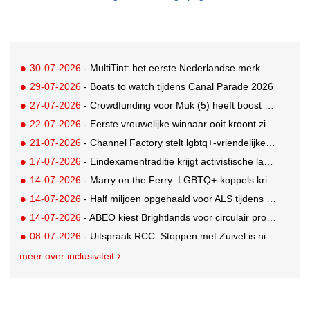
30-07-2026
- MultiTint: het eerste Nederlandse merk voor inclusieve wond- en sportverzorging
29-07-2026
- Boats to watch tijdens Canal Parade 2026
27-07-2026
- Crowdfunding voor Muk (5) heeft boost gekregen door BN'ers
22-07-2026
- Eerste vrouwelijke winnaar ooit kroont zich tot beste grunter van Nederland
21-07-2026
- Channel Factory stelt lgbtq+-vriendelijke inclusion list beschikbaar
17-07-2026
- Eindexamentraditie krijgt activistische lading tegen menstruatiearmoede
14-07-2026
- Marry on the Ferry: LGBTQ+-koppels krijgen de kans om hun huwelijksgeloften te hernieuwen op een wel heel bijzondere locatie
14-07-2026
- Half miljoen opgehaald voor ALS tijdens eerste Rotterdamse TriALSon
14-07-2026
- ABEO kiest Brightlands voor circulair productontwerp in de sportsector
08-07-2026
- Uitspraak RCC: Stoppen met Zuivel is niet misleidend
meer over inclusiviteit