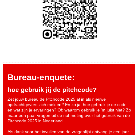
Bureau-enquete:
hoe gebruik jij de pitchcode?
Zet jouw bureau de Pitchcode 2025 al in als nieuwe
opdrachtgevers zich melden? En zo ja, hoe gebruik je de code
en wat zijn je ervaringen? Of: waarom gebruik je ‘m juist niet? Zo
maar een paar vragen uit de nul-meting over het gebruik van de
Pitchcode 2025 in Nederland.
Als dank voor het invullen van de vragenlijst ontvang je een jaar