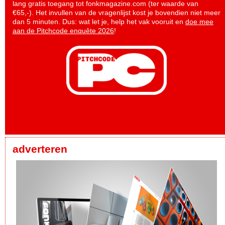
lang gratis toegang tot fonkmagazine.com (ter waarde van
€65,-). Het invullen van de vragenlijst kost je bovendien niet meer
dan 5 minuten. Dus: wat let je, help het vak vooruit en
doe mee
aan de Pitchcode enquête 2026
!
adverteren