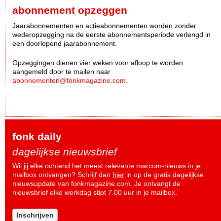
abonnement opzeggen
Jaarabonnementen en actieabonnementen worden zonder
wederopzegging na de eerste abonnementsperiode verlengd in
een doorlopend jaarabonnement.
Opzeggingen dienen vier weken voor afloop te worden
aangemeld door te mailen naar
abonnementen@fonkmagazine.com
.
fonk daily
dagelijkse nieuwsbrief
Wil jij elke ochtend het meest relevante marcom-nieuws in je
mailbox ontvangen? Schrijf dan
hier
in op de gratis dagelijkse
nieuwsupdate van fonkmagazine.com. Je ontvangt de
nieuwsbrief elke werkdag stipt 7.00 uur in je mailbox.
Inschrijven