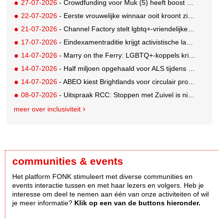
27-07-2026
- Crowdfunding voor Muk (5) heeft boost gekregen door BN'ers
22-07-2026
- Eerste vrouwelijke winnaar ooit kroont zich tot beste grunter van Nederland
21-07-2026
- Channel Factory stelt lgbtq+-vriendelijke inclusion list beschikbaar
17-07-2026
- Eindexamentraditie krijgt activistische lading tegen menstruatiearmoede
14-07-2026
- Marry on the Ferry: LGBTQ+-koppels krijgen de kans om hun huwelijksgeloften te hernieuwen op een wel heel bijzondere locatie
14-07-2026
- Half miljoen opgehaald voor ALS tijdens eerste Rotterdamse TriALSon
14-07-2026
- ABEO kiest Brightlands voor circulair productontwerp in de sportsector
08-07-2026
- Uitspraak RCC: Stoppen met Zuivel is niet misleidend
meer over inclusiviteit
communities & events
Het platform FONK stimuleert met diverse communities en
events interactie tussen en met haar lezers en volgers. Heb je
interesse om deel te nemen aan één van onze activiteiten of wil
je meer informatie?
Klik op een van de buttons hieronder.