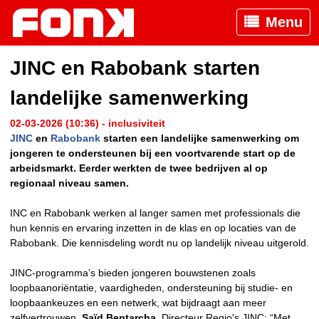
Menu
JINC en Rabobank starten
landelijke samenwerking
02-03-2026 (10:36) - inclusiviteit
JINC
en
Rabobank
starten een landelijke samenwerking om
jongeren te ondersteunen bij een voortvarende start op de
arbeidsmarkt. Eerder werkten de twee bedrijven al op
regionaal niveau samen.
INC en Rabobank werken al langer samen met professionals die
hun kennis en ervaring inzetten in de klas en op locaties van de
Rabobank. Die kennisdeling wordt nu op landelijk niveau uitgerold.
JINC-programma’s bieden jongeren bouwstenen zoals
loopbaanoriëntatie, vaardigheden, ondersteuning bij studie- en
loopbaankeuzes en een netwerk, wat bijdraagt aan meer
zelfvertrouwen.
Saïd Bentarcha
, Directeur Regio's JINC: “Met