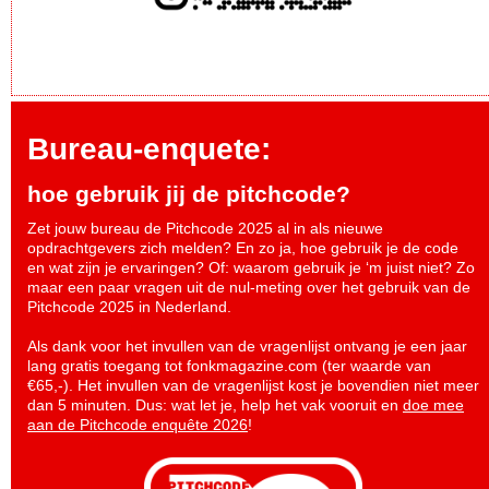
Bureau-enquete:
hoe gebruik jij de pitchcode?
Zet jouw bureau de Pitchcode 2025 al in als nieuwe
opdrachtgevers zich melden? En zo ja, hoe gebruik je de code
en wat zijn je ervaringen? Of: waarom gebruik je ‘m juist niet? Zo
maar een paar vragen uit de nul-meting over het gebruik van de
Pitchcode 2025 in Nederland.
Als dank voor het invullen van de vragenlijst ontvang je een jaar
lang gratis toegang tot fonkmagazine.com (ter waarde van
€65,-). Het invullen van de vragenlijst kost je bovendien niet meer
dan 5 minuten. Dus: wat let je, help het vak vooruit en
doe mee
aan de Pitchcode enquête 2026
!