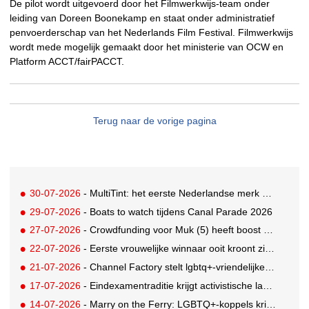
De pilot wordt uitgevoerd door het Filmwerkwijs-team onder
leiding van Doreen Boonekamp en staat onder administratief
penvoerderschap van het Nederlands Film Festival. Filmwerkwijs
wordt mede mogelijk gemaakt door het ministerie van OCW en
Platform ACCT/fairPACCT.
Terug naar de vorige pagina
30-07-2026
- MultiTint: het eerste Nederlandse merk voor inclusieve wond- en sportverzorging
29-07-2026
- Boats to watch tijdens Canal Parade 2026
27-07-2026
- Crowdfunding voor Muk (5) heeft boost gekregen door BN'ers
22-07-2026
- Eerste vrouwelijke winnaar ooit kroont zich tot beste grunter van Nederland
21-07-2026
- Channel Factory stelt lgbtq+-vriendelijke inclusion list beschikbaar
17-07-2026
- Eindexamentraditie krijgt activistische lading tegen menstruatiearmoede
14-07-2026
- Marry on the Ferry: LGBTQ+-koppels krijgen de kans om hun huwelijksgeloften te hernieuwen op een wel heel bijzondere locatie