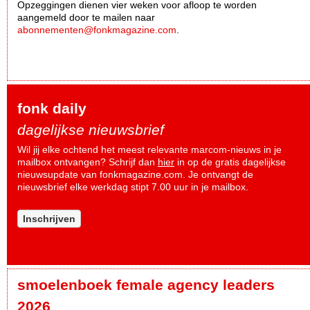
Opzeggingen dienen vier weken voor afloop te worden
aangemeld door te mailen naar
abonnementen@fonkmagazine.com
.
fonk daily
dagelijkse nieuwsbrief
Wil jij elke ochtend het meest relevante marcom-nieuws in je
mailbox ontvangen? Schrijf dan
hier
in op de gratis dagelijkse
nieuwsupdate van fonkmagazine.com. Je ontvangt de
nieuwsbrief elke werkdag stipt 7.00 uur in je mailbox.
Inschrijven
smoelenboek female agency leaders
2026