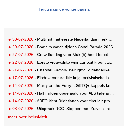
Terug naar de vorige pagina
30-07-2026
- MultiTint: het eerste Nederlandse merk voor inclusieve wond- en sportverzorging
29-07-2026
- Boats to watch tijdens Canal Parade 2026
27-07-2026
- Crowdfunding voor Muk (5) heeft boost gekregen door BN'ers
22-07-2026
- Eerste vrouwelijke winnaar ooit kroont zich tot beste grunter van Nederland
21-07-2026
- Channel Factory stelt lgbtq+-vriendelijke inclusion list beschikbaar
17-07-2026
- Eindexamentraditie krijgt activistische lading tegen menstruatiearmoede
14-07-2026
- Marry on the Ferry: LGBTQ+-koppels krijgen de kans om hun huwelijksgeloften te hernieuwen op een wel heel bijzondere locatie
14-07-2026
- Half miljoen opgehaald voor ALS tijdens eerste Rotterdamse TriALSon
14-07-2026
- ABEO kiest Brightlands voor circulair productontwerp in de sportsector
08-07-2026
- Uitspraak RCC: Stoppen met Zuivel is niet misleidend
meer over inclusiviteit