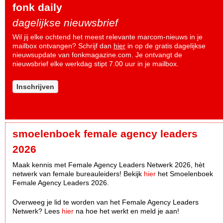
fonk daily
dagelijkse nieuwsbrief
Wil jij elke ochtend het meest relevante marcom-nieuws in je
mailbox ontvangen? Schrijf dan
hier
in op de gratis dagelijkse
nieuwsupdate van fonkmagazine.com. Je ontvangt de
nieuwsbrief elke werkdag stipt 7.00 uur in je mailbox.
Inschrijven
smoelenboek female agency leaders
2026
Maak kennis met Female Agency Leaders Netwerk 2026, hèt
netwerk van female bureauleiders! Bekijk
hier
het Smoelenboek
Female Agency Leaders 2026.
Overweeg je lid te worden van het Female Agency Leaders
Netwerk? Lees
hier
na hoe het werkt en meld je aan!