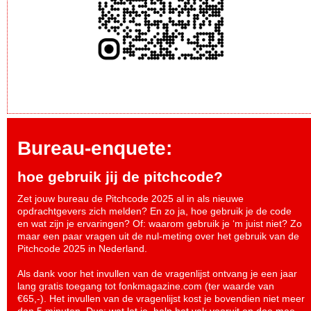
Bureau-enquete:
hoe gebruik jij de pitchcode?
Zet jouw bureau de Pitchcode 2025 al in als nieuwe
opdrachtgevers zich melden? En zo ja, hoe gebruik je de code
en wat zijn je ervaringen? Of: waarom gebruik je ‘m juist niet? Zo
maar een paar vragen uit de nul-meting over het gebruik van de
Pitchcode 2025 in Nederland.
Als dank voor het invullen van de vragenlijst ontvang je een jaar
lang gratis toegang tot fonkmagazine.com (ter waarde van
€65,-). Het invullen van de vragenlijst kost je bovendien niet meer
dan 5 minuten. Dus: wat let je, help het vak vooruit en
doe mee