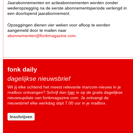
Jaarabonnementen en actieabonnementen worden zonder
wederopzegging na de eerste abonnementsperiode verlengd in
een doorlopend jaarabonnement.
Opzeggingen dienen vier weken voor afloop te worden
aangemeld door te mailen naar
abonnementen@fonkmagazine.com
.
fonk daily
dagelijkse nieuwsbrief
Wil jij elke ochtend het meest relevante marcom-nieuws in je
mailbox ontvangen? Schrijf dan
hier
in op de gratis dagelijkse
nieuwsupdate van fonkmagazine.com. Je ontvangt de
nieuwsbrief elke werkdag stipt 7.00 uur in je mailbox.
Inschrijven