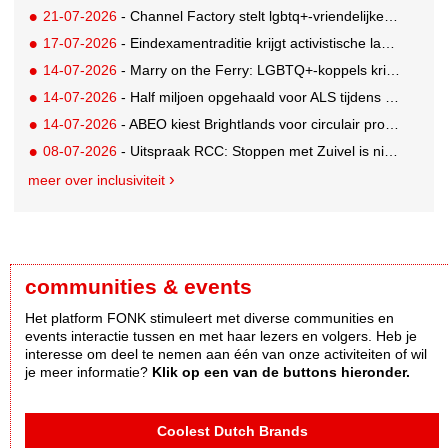
21-07-2026
- Channel Factory stelt lgbtq+-vriendelijke inclusion list beschikbaar
17-07-2026
- Eindexamentraditie krijgt activistische lading tegen menstruatiearmoede
14-07-2026
- Marry on the Ferry: LGBTQ+-koppels krijgen de kans om hun huwelijksgeloften te hernieuwen op een wel heel bijzondere locatie
14-07-2026
- Half miljoen opgehaald voor ALS tijdens eerste Rotterdamse TriALSon
14-07-2026
- ABEO kiest Brightlands voor circulair productontwerp in de sportsector
08-07-2026
- Uitspraak RCC: Stoppen met Zuivel is niet misleidend
meer over inclusiviteit
communities & events
Het platform FONK stimuleert met diverse communities en
events interactie tussen en met haar lezers en volgers. Heb je
interesse om deel te nemen aan één van onze activiteiten of wil
je meer informatie?
Klik op een van de buttons hieronder.
Coolest Dutch Brands