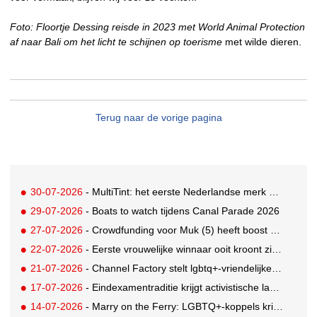
Foto: Floortje Dessing reisde in 2023 met World Animal Protection
af naar Bali om het licht te schijnen op toerisme
met wilde dieren.
Terug naar de vorige pagina
30-07-2026
- MultiTint: het eerste Nederlandse merk voor inclusieve wond- en sportverzorging
29-07-2026
- Boats to watch tijdens Canal Parade 2026
27-07-2026
- Crowdfunding voor Muk (5) heeft boost gekregen door BN'ers
22-07-2026
- Eerste vrouwelijke winnaar ooit kroont zich tot beste grunter van Nederland
21-07-2026
- Channel Factory stelt lgbtq+-vriendelijke inclusion list beschikbaar
17-07-2026
- Eindexamentraditie krijgt activistische lading tegen menstruatiearmoede
14-07-2026
- Marry on the Ferry: LGBTQ+-koppels krijgen de kans om hun huwelijksgeloften te hernieuwen op een wel heel bijzondere locatie