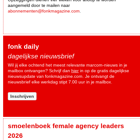
aangemeld door te mailen naar
abonnementen@fonkmagazine.com
.
fonk daily
dagelijkse nieuwsbrief
Wil jij elke ochtend het meest relevante marcom-nieuws in je
mailbox ontvangen? Schrijf dan
hier
in op de gratis dagelijkse
nieuwsupdate van fonkmagazine.com. Je ontvangt de
nieuwsbrief elke werkdag stipt 7.00 uur in je mailbox.
Inschrijven
smoelenboek female agency leaders
2026