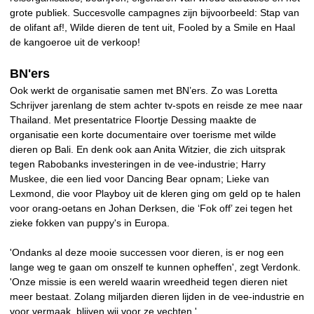
grote publiek. Succesvolle campagnes zijn bijvoorbeeld: Stap van
de olifant af!, Wilde dieren de tent uit, Fooled by a Smile en Haal
de kangoeroe uit de verkoop!
BN'ers
Ook werkt de organisatie samen met BN’ers. Zo was Loretta
Schrijver jarenlang de stem achter tv-spots en reisde ze mee naar
Thailand. Met presentatrice Floortje Dessing maakte de
organisatie een korte documentaire over toerisme met wilde
dieren op Bali. En denk ook aan Anita Witzier, die zich uitsprak
tegen Rabobanks investeringen in de vee-industrie; Harry
Muskee, die een lied voor Dancing Bear opnam; Lieke van
Lexmond, die voor Playboy uit de kleren ging om geld op te halen
voor orang-oetans en Johan Derksen, die ‘Fok off’ zei tegen het
zieke fokken van puppy's in Europa.
'Ondanks al deze mooie successen voor dieren, is er nog een
lange weg te gaan om onszelf te kunnen opheffen', zegt Verdonk.
'Onze missie is een wereld waarin wreedheid tegen dieren niet
meer bestaat. Zolang miljarden dieren lijden in de vee-industrie en
voor vermaak, blijven wij voor ze vechten.'