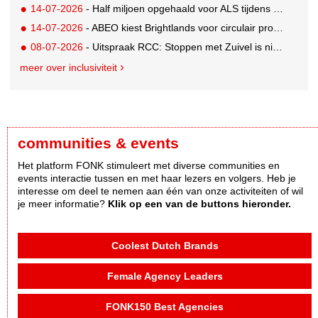
14-07-2026
- Half miljoen opgehaald voor ALS tijdens eerste Rotterdamse TriALSon
14-07-2026
- ABEO kiest Brightlands voor circulair productontwerp in de sportsector
08-07-2026
- Uitspraak RCC: Stoppen met Zuivel is niet misleidend
meer over inclusiviteit
communities & events
Het platform FONK stimuleert met diverse communities en
events interactie tussen en met haar lezers en volgers. Heb je
interesse om deel te nemen aan één van onze activiteiten of wil
je meer informatie?
Klik op een van de buttons hieronder.
Coolest Dutch Brands
Female Agency Leaders
FONK150 Best Agencies