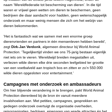
naam ‘Wereldfederatie tot bescherming van dieren’. In die tijd
waren er vrijwel geen wetten om dieren te beschermen, geen
bedrijven die daar aandacht voor hadden, geen wetenschappelijk
onderzoek en maar weinig mensen die zich om het welzijn van
dieren bekommerden.
'Het is fantastisch wat we samen met een enorme groep
dierenvrienden en partners in één mensenleven hebben bereikt',
zegt
Dirk-Jan Verdonk
, algemeen directeur bij World Animal
Protection. 'Tegelijkertijd vinden we ons 75-jarig bestaan eigenlijk
niet iets om te vieren. Wereldwijd breiden megastallen uit,
verliezen wilde dieren elke drie seconden leefgebied ter grootte
van een voetbalveld aan tropisch bos en zitten er zo’n 550.000
wilde dieren opgesloten voor entertainment.'
Campagnes met onderzoek en ambassadeurs
Om hier blijvende verandering in te brengen, pakt World Animal
Protection dierenleed bij de bron én vanuit meerdere
invalshoeken aan. Met petities, campagnes, gesprekken en
gedegen onderzoek overtuigt de organisatie overheden,
reisorganisaties, bedrijven, eigenaren van wrede attracties én het