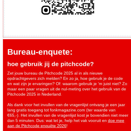
Bureau-enquete:
hoe gebruik jij de pitchcode?
Zet jouw bureau de Pitchcode 2025 al in als nieuwe
opdrachtgevers zich melden? En zo ja, hoe gebruik je de code
en wat zijn je ervaringen? Of: waarom gebruik je ‘m juist niet? Zo
maar een paar vragen uit de nul-meting over het gebruik van de
Pitchcode 2025 in Nederland.
Als dank voor het invullen van de vragenlijst ontvang je een jaar
lang gratis toegang tot fonkmagazine.com (ter waarde van
€65,-). Het invullen van de vragenlijst kost je bovendien niet meer
dan 5 minuten. Dus: wat let je, help het vak vooruit en
doe mee
aan de Pitchcode enquête 2026
!