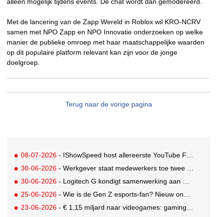
alleen mogelijk tijdens events. De chat wordt dan gemodereerd.
Met de lancering van de Zapp Wereld in Roblox wil KRO-NCRV
samen met NPO Zapp en NPO Innovatie onderzoeken op welke
manier de publieke omroep met haar maatschappelijke waarden
op dit populaire platform relevant kan zijn voor de jonge
doelgroep.
Terug naar de vorige pagina
08-07-2026
- IShowSpeed host allereerste YouTube FIFA Creator Cup
30-06-2026
- Werkgever staat medewerkers toe twee dagen betaald te gamen
30-06-2026
- Logitech G kondigt samenwerking aan met Call of Duty: Modern Warfare 4
25-06-2026
- Wie is de Gen Z esports-fan? Nieuw onderzoek brengt doelgroep in beeld
23-06-2026
- € 1,15 miljard naar videogames: gaming blijft entertainmentreus