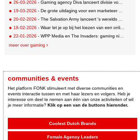
26-03-2026
- Gaming agency Diva lanceert divisie voor creator en community-engagement
19-03-2026
- De grote uitdaging voor een marketeer als adverteren niet mogelijk is
20-02-2026
- The Salvation Army lanceert 's werelds eerste digitale kringloopwinkel op Roblox
18-02-2026
- Waar let je op bij het kiezen van een online casino in België?
22-01-2026
- WPP Media en The Invaders: gaming niet langer een mannenwereld
meer over gaming
communities & events
Het platform FONK stimuleert met diverse communities en
events interactie tussen en met haar lezers en volgers. Heb je
interesse om deel te nemen aan één van onze activiteiten of wil
je meer informatie?
Klik op een van de buttons hieronder.
Coolest Dutch Brands
Female Agency Leaders