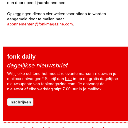
een doorlopend jaarabonnement.
Opzeggingen dienen vier weken voor afloop te worden
aangemeld door te mailen naar
abonnementen@fonkmagazine.com
.
fonk daily
dagelijkse nieuwsbrief
Wil jij elke ochtend het meest relevante marcom-nieuws in je
mailbox ontvangen? Schrijf dan
hier
in op de gratis dagelijkse
nieuwsupdate van fonkmagazine.com. Je ontvangt de
nieuwsbrief elke werkdag stipt 7.00 uur in je mailbox.
Inschrijven