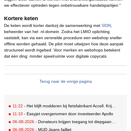
we effectiever optreden tegen onbetrouwbare handelspartijen."
Kortere keten
De keten wordt korter dankzij de samenwerking met
SIDN
,
beheerder van het .nl-domein. Zodra het LMIO oplichting
vaststelt, kan via een versnelde procedure een webshop sneller
offline worden gehaald. De pilot moet uitwijzen hoe deze aanpak
structureel wordt ingebed. Voor merken en webshops betekent
dat één ding: minder speelruimte voor digitale copycats.
Terug naar de vorige pagina
11:22
- Het blijft modderen bij fietsfabrikant Accell. Krijgt uitstel van betaling
11:10
- Easyjet overgenomen door investeerder Apollo
06-08-2026
- Donateurs krijgen toegang tot diepgaandere informatie over goede doelen
06-08-2026
- MUD Jeans failliet