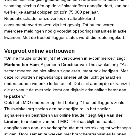
schatting slechts één op de vijf slachtoffers aangifte doet, kan het
werkelijke aantal oplopen tot zo’n 75.000 per jaar.
Reputatieschade, omzetverlies en afbrokkelend
consumentenvertrouwen zijn het gevolg. Tot nu toe waren
meerdere meldingen nodig voordat opsporingsinstanties in actie
kwamen. Met de trusted flagger-status wordt die route ingekort.
Vergroot online vertrouwen
"Online fraude ondermijnt het vertrouwen in e-commerce," zegt
Marlene ten Ham
, Algemeen Directeur van Thuiswinkel.org. "Als
sector moeten we niet alleen signaleren, maar ook ingrijpen. Met
deze rol worden nepwebshops sneller uit de lucht gehaald en
ondersteunen we onze leden actief. Dat sluit aan bij de extra inzet
die er vanuit de overheid komt om digitale criminaliteit beter aan
te pakken."
Ook het LMIO onderstreept het belang. "Trusted flaggers zoals
Thuiswinkel.org spelen een belangrijke rol in het sneller
signaleren en bestrijden van online fraude," zegt
Gijs van der
Linden
, teamleider van het LMIO. "Helaas blijft het aantal
aangiftes van aan- en verkoopfraude met betrekking tot webshops
stijgen. Door samen te werken met brancheorganisaties kunnen