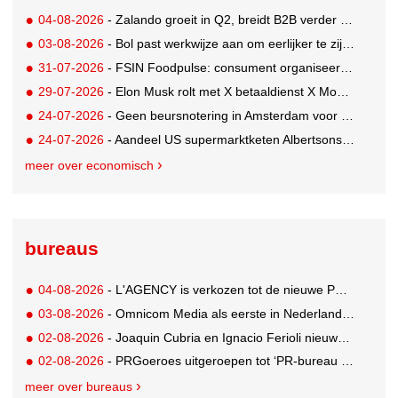
04-08-2026
- Zalando groeit in Q2, breidt B2B verder uit en innoveert met AI
03-08-2026
- Bol past werkwijze aan om eerlijker te zijn naar verkopers en consumenten
31-07-2026
- FSIN Foodpulse: consument organiseert eet- en koopgedrag bewuster
29-07-2026
- Elon Musk rolt met X betaaldienst X Money uit in VS: zorgen in Washington
24-07-2026
- Geen beursnotering in Amsterdam voor nieuw concern voedingsmerken Unilever
24-07-2026
- Aandeel US supermarktketen Albertsons daalt 21%. Volgt Ahold Delhaize?
meer over economisch
bureaus
04-08-2026
- L'AGENCY is verkozen tot de nieuwe PR-partner van KoRo
03-08-2026
- Omnicom Media als eerste in Nederland actief met advertenties in ChatGPT
02-08-2026
- Joaquin Cubria en Ignacio Ferioli nieuwe Global CCO’s GUT, Renata Neumann Global Head of Production
02-08-2026
- PRGoeroes uitgeroepen tot ‘PR-bureau van het jaar 2026’
meer over bureaus