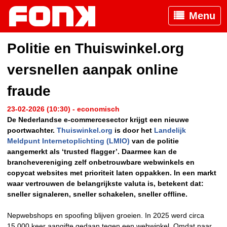
Menu
Politie en Thuiswinkel.org
versnellen aanpak online
fraude
23-02-2026 (10:30) - economisch
De Nederlandse e-commercesector krijgt een nieuwe
poortwachter.
Thuiswinkel.org
is door het
Landelijk
Meldpunt Internetoplichting (LMIO)
van de politie
aangemerkt als ‘trusted flagger’. Daarmee kan de
branchevereniging zelf onbetrouwbare webwinkels en
copycat websites met prioriteit laten oppakken. In een markt
waar vertrouwen de belangrijkste valuta is, betekent dat:
sneller signaleren, sneller schakelen, sneller offline.
Nepwebshops en spoofing blijven groeien. In 2025 werd circa
15.000 keer aangifte gedaan tegen een webwinkel. Omdat naar