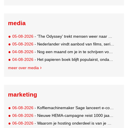
media
05-08-2026
- 'The Odyssey' trekt mensen weer naar de bioscoop
05-08-2026
- Nederlander vindt aanbod van films, series en sport vaak versnipperd
04-08-2026
- Nog een maand om je in te schrijven voor de Mercurs 2026
04-08-2026
- Het papieren boek blijft populairst, ondanks digitale alternatieven
meer over media
marketing
06-08-2026
- Koffiemachinemaker Sage lanceert e-commerceplatform voor koffieliefhebbers
06-08-2026
- Nieuwe HEMA-campagne reist 1000 jaar terug in de tijd naar 'Hemastein'
06-08-2026
- Waarom je hosting onderdeel is van je merkstrategie