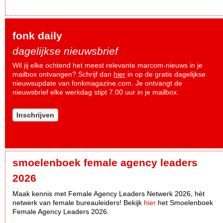
fonk daily
dagelijkse nieuwsbrief
Wil jij elke ochtend het meest relevante marcom-nieuws in je
mailbox ontvangen? Schrijf dan
hier
in op de gratis dagelijkse
nieuwsupdate van fonkmagazine.com. Je ontvangt de
nieuwsbrief elke werkdag stipt 7.00 uur in je mailbox.
Inschrijven
smoelenboek female agency leaders
2026
Maak kennis met Female Agency Leaders Netwerk 2026, hèt
netwerk van female bureauleiders! Bekijk
hier
het Smoelenboek
Female Agency Leaders 2026.