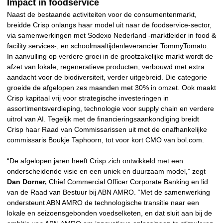
Impact in foodservice
Naast de bestaande activiteiten voor de consumentenmarkt,
breidde Crisp onlangs haar model uit naar de foodservice-sector,
via samenwerkingen met Sodexo Nederland -marktleider in food &
facility services-, en schoolmaaltijdenleverancier TommyTomato.
In aanvulling op verdere groei in de grootzakelijke markt wordt de
afzet van lokale, regeneratieve producten, verbouwd met extra
aandacht voor de biodiversiteit, verder uitgebreid. Die categorie
groeide de afgelopen zes maanden met 30% in omzet. Ook maakt
Crisp kapitaal vrij voor strategische investeringen in
assortimentsverdieping, technologie voor supply chain en verdere
uitrol van AI. Tegelijk met de financieringsaankondiging breidt
Crisp haar Raad van Commissarissen uit met de onafhankelijke
commissaris Boukje Taphoorn, tot voor kort CMO van bol.com.
“De afgelopen jaren heeft Crisp zich ontwikkeld met een
onderscheidende visie en een uniek en duurzaam model,” zegt
Dan Dorner,
Chief Commercial Officer Corporate Banking en lid
van de Raad van Bestuur bij ABN AMRO. “Met de samenwerking
ondersteunt ABN AMRO de technologische transitie naar een
lokale en seizoensgebonden voedselketen, en dat sluit aan bij de