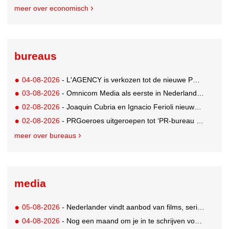
meer over economisch
bureaus
04-08-2026
- L'AGENCY is verkozen tot de nieuwe PR-partner van KoRo
03-08-2026
- Omnicom Media als eerste in Nederland actief met advertenties in ChatGPT
02-08-2026
- Joaquin Cubria en Ignacio Ferioli nieuwe Global CCO’s GUT, Renata Neumann Global Head of Production
02-08-2026
- PRGoeroes uitgeroepen tot ‘PR-bureau van het jaar 2026’
meer over bureaus
media
05-08-2026
- Nederlander vindt aanbod van films, series en sport vaak versnipperd
04-08-2026
- Nog een maand om je in te schrijven voor de Mercurs 2026