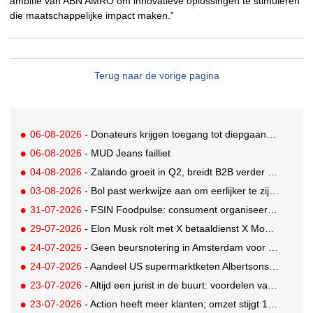
ambitie van ABN AMRO om innovatieve oplossingen te stimuleren
die maatschappelijke impact maken.”
Terug naar de vorige pagina
06-08-2026
- Donateurs krijgen toegang tot diepgaandere informatie over goede doelen
06-08-2026
- MUD Jeans failliet
04-08-2026
- Zalando groeit in Q2, breidt B2B verder uit en innoveert met AI
03-08-2026
- Bol past werkwijze aan om eerlijker te zijn naar verkopers en consumenten
31-07-2026
- FSIN Foodpulse: consument organiseert eet- en koopgedrag bewuster
29-07-2026
- Elon Musk rolt met X betaaldienst X Money uit in VS: zorgen in Washington
24-07-2026
- Geen beursnotering in Amsterdam voor nieuw concern voedingsmerken Unilever
24-07-2026
- Aandeel US supermarktketen Albertsons daalt 21%. Volgt Ahold Delhaize?
23-07-2026
- Altijd een jurist in de buurt: voordelen van een landelijk bureau
23-07-2026
- Action heeft meer klanten; omzet stijgt 14% in eerste halfjaar naar 8,3 miljard