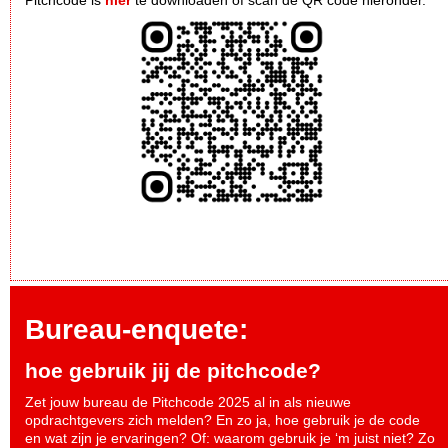
Bureau-enquete:
hoe gebruik jij de pitchcode?
Zet jouw bureau de Pitchcode 2025 al in als nieuwe
opdrachtgevers zich melden? En zo ja, hoe gebruik je de code
en wat zijn je ervaringen? Of: waarom gebruik je ‘m juist niet? Zo