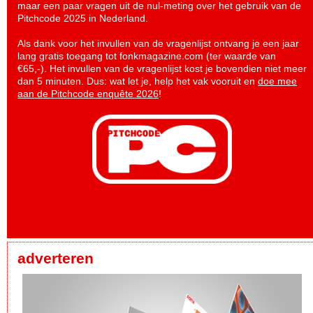
maar een paar vragen uit de nul-meting over het gebruik van de
Pitchcode 2025 in Nederland.
Als dank voor het invullen van de vragenlijst ontvang je een jaar
lang gratis toegang tot fonkmagazine.com (ter waarde van
€65,-). Het invullen van de vragenlijst kost je bovendien niet meer
dan 5 minuten. Dus: wat let je, help het vak vooruit en
doe mee
aan de Pitchcode enquête 2026
!
adverteren