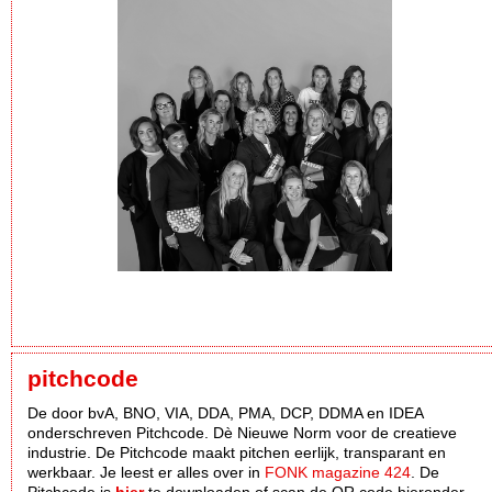
pitchcode
De door bvA, BNO, VIA, DDA, PMA, DCP, DDMA en IDEA
onderschreven Pitchcode. Dè Nieuwe Norm voor de creatieve
industrie. De Pitchcode maakt pitchen eerlijk, transparant en
werkbaar. Je leest er alles over in
FONK magazine 424
. De
Pitchcode is
hier
te downloaden of scan de QR code hieronder.