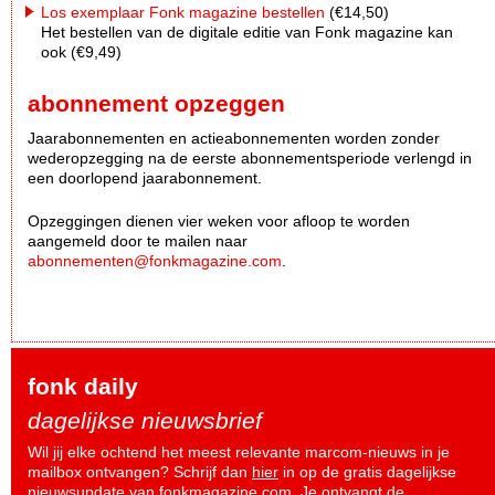
Los exemplaar Fonk magazine bestellen
(€14,50)
Het bestellen van de digitale editie van Fonk magazine kan
ook (€9,49)
abonnement opzeggen
Jaarabonnementen en actieabonnementen worden zonder
wederopzegging na de eerste abonnementsperiode verlengd in
een doorlopend jaarabonnement.
Opzeggingen dienen vier weken voor afloop te worden
aangemeld door te mailen naar
abonnementen@fonkmagazine.com
.
fonk daily
dagelijkse nieuwsbrief
Wil jij elke ochtend het meest relevante marcom-nieuws in je
mailbox ontvangen? Schrijf dan
hier
in op de gratis dagelijkse
nieuwsupdate van fonkmagazine.com. Je ontvangt de