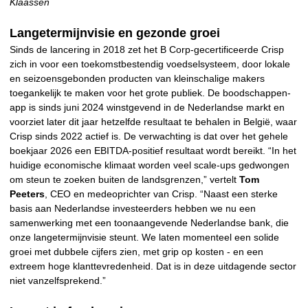
Klaassen
Langetermijnvisie en gezonde groei
Sinds de lancering in 2018 zet het B Corp-gecertificeerde Crisp
zich in voor een toekomstbestendig voedselsysteem, door lokale
en seizoensgebonden producten van kleinschalige makers
toegankelijk te maken voor het grote publiek. De boodschappen-
app is sinds juni 2024 winstgevend in de Nederlandse markt en
voorziet later dit jaar hetzelfde resultaat te behalen in België, waar
Crisp sinds 2022 actief is. De verwachting is dat over het gehele
boekjaar 2026 een EBITDA-positief resultaat wordt bereikt. “In het
huidige economische klimaat worden veel scale-ups gedwongen
om steun te zoeken buiten de landsgrenzen,” vertelt
Tom
Peeters
, CEO en medeoprichter van Crisp. “Naast een sterke
basis aan Nederlandse investeerders hebben we nu een
samenwerking met een toonaangevende Nederlandse bank, die
onze langetermijnvisie steunt. We laten momenteel een solide
groei met dubbele cijfers zien, met grip op kosten - en een
extreem hoge klanttevredenheid. Dat is in deze uitdagende sector
niet vanzelfsprekend.”