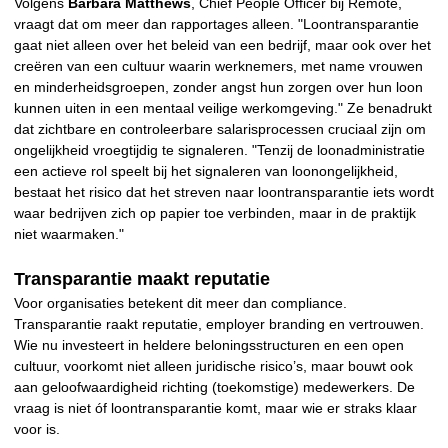
Volgens
Barbara Matthews
, Chief People Officer bij Remote,
vraagt dat om meer dan rapportages alleen. "Loontransparantie
gaat niet alleen over het beleid van een bedrijf, maar ook over het
creëren van een cultuur waarin werknemers, met name vrouwen
en minderheidsgroepen, zonder angst hun zorgen over hun loon
kunnen uiten in een mentaal veilige werkomgeving." Ze benadrukt
dat zichtbare en controleerbare salarisprocessen cruciaal zijn om
ongelijkheid vroegtijdig te signaleren. "Tenzij de loonadministratie
een actieve rol speelt bij het signaleren van loonongelijkheid,
bestaat het risico dat het streven naar loontransparantie iets wordt
waar bedrijven zich op papier toe verbinden, maar in de praktijk
niet waarmaken."
Transparantie maakt reputatie
Voor organisaties betekent dit meer dan compliance.
Transparantie raakt reputatie, employer branding en vertrouwen.
Wie nu investeert in heldere beloningsstructuren en een open
cultuur, voorkomt niet alleen juridische risico’s, maar bouwt ook
aan geloofwaardigheid richting (toekomstige) medewerkers. De
vraag is niet óf loontransparantie komt, maar wie er straks klaar
voor is.