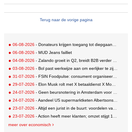
Terug naar de vorige pagina
06-08-2026
- Donateurs krijgen toegang tot diepgaandere informatie over goede doelen
06-08-2026
- MUD Jeans failliet
04-08-2026
- Zalando groeit in Q2, breidt B2B verder uit en innoveert met AI
03-08-2026
- Bol past werkwijze aan om eerlijker te zijn naar verkopers en consumenten
31-07-2026
- FSIN Foodpulse: consument organiseert eet- en koopgedrag bewuster
29-07-2026
- Elon Musk rolt met X betaaldienst X Money uit in VS: zorgen in Washington
24-07-2026
- Geen beursnotering in Amsterdam voor nieuw concern voedingsmerken Unilever
24-07-2026
- Aandeel US supermarktketen Albertsons daalt 21%. Volgt Ahold Delhaize?
23-07-2026
- Altijd een jurist in de buurt: voordelen van een landelijk bureau
23-07-2026
- Action heeft meer klanten; omzet stijgt 14% in eerste halfjaar naar 8,3 miljard
meer over economisch