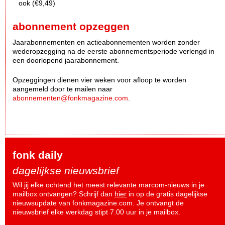
ook (€9,49)
abonnement opzeggen
Jaarabonnementen en actieabonnementen worden zonder
wederopzegging na de eerste abonnementsperiode verlengd in
een doorlopend jaarabonnement.
Opzeggingen dienen vier weken voor afloop te worden
aangemeld door te mailen naar
abonnementen@fonkmagazine.com
.
fonk daily
dagelijkse nieuwsbrief
Wil jij elke ochtend het meest relevante marcom-nieuws in je
mailbox ontvangen? Schrijf dan
hier
in op de gratis dagelijkse
nieuwsupdate van fonkmagazine.com. Je ontvangt de
nieuwsbrief elke werkdag stipt 7.00 uur in je mailbox.