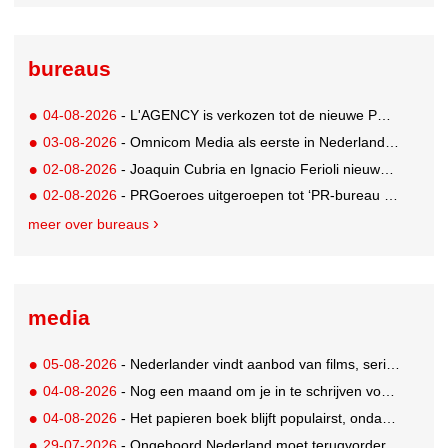
bureaus
04-08-2026
- L'AGENCY is verkozen tot de nieuwe PR-partner van KoRo
03-08-2026
- Omnicom Media als eerste in Nederland actief met advertenties in ChatGPT
02-08-2026
- Joaquin Cubria en Ignacio Ferioli nieuwe Global CCO’s GUT, Renata Neumann Global Head of Production
02-08-2026
- PRGoeroes uitgeroepen tot ‘PR-bureau van het jaar 2026’
meer over bureaus
media
05-08-2026
- Nederlander vindt aanbod van films, series en sport vaak versnipperd
04-08-2026
- Nog een maand om je in te schrijven voor de Mercurs 2026
04-08-2026
- Het papieren boek blijft populairst, ondanks digitale alternatieven
29-07-2026
- Ongehoord Nederland moet terugvordering betalen aan Commissariaat voor de Media