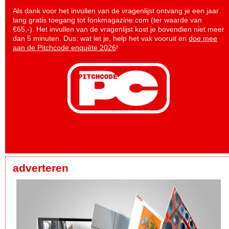
Als dank voor het invullen van de vragenlijst ontvang je een jaar
lang gratis toegang tot fonkmagazine.com (ter waarde van
€65,-). Het invullen van de vragenlijst kost je bovendien niet meer
dan 5 minuten. Dus: wat let je, help het vak vooruit en
doe mee
aan de Pitchcode enquête 2026
!
adverteren