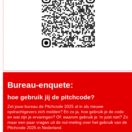
Bureau-enquete:
hoe gebruik jij de pitchcode?
Zet jouw bureau de Pitchcode 2025 al in als nieuwe
opdrachtgevers zich melden? En zo ja, hoe gebruik je de code
en wat zijn je ervaringen? Of: waarom gebruik je ‘m juist niet? Zo
maar een paar vragen uit de nul-meting over het gebruik van de
Pitchcode 2025 in Nederland.