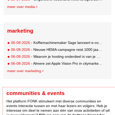
meer over media
marketing
06-08-2026
- Koffiemachinemaker Sage lanceert e-commerceplatform voor koffieliefhebbers
06-08-2026
- Nieuwe HEMA-campagne reist 1000 jaar terug in de tijd naar 'Hemastein'
06-08-2026
- Waarom je hosting onderdeel is van je merkstrategie
06-08-2026
- Almere zet Apple Vision Pro in citymarketing
meer over marketing
communities & events
Het platform FONK stimuleert met diverse communities en
events interactie tussen en met haar lezers en volgers. Heb je
interesse om deel te nemen aan één van onze activiteiten of wil
je meer informatie?
Klik op een van de buttons hieronder.