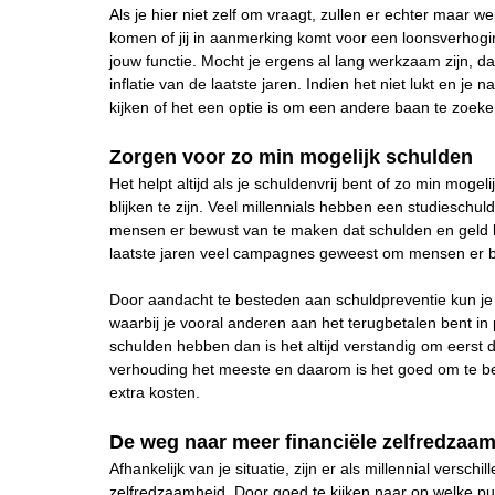
Als je hier niet zelf om vraagt, zullen er echter maar we
komen of jij in aanmerking komt voor een loonsverhogi
jouw functie. Mocht je ergens al lang werkzaam zijn, da
inflatie van de laatste jaren. Indien het niet lukt en je
kijken of het een optie is om een andere baan te zoeke
Zorgen voor zo min mogelijk schulden
Het helpt altijd als je schuldenvrij bent of zo min mogel
blijken te zijn. Veel millennials hebben een studiesch
mensen er bewust van te maken dat schulden en geld l
laatste jaren veel campagnes geweest om mensen er be
Door aandacht te besteden aan schuldpreventie kun je v
waarbij je vooral anderen aan het terugbetalen bent in 
schulden hebben dan is het altijd verstandig om eerst 
verhouding het meeste en daarom is het goed om te be
extra kosten.
De weg naar meer financiële zelfredzaa
Afhankelijk van je situatie, zijn er als millennial vers
zelfredzaamheid. Door goed te kijken naar op welke pun