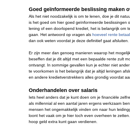
Goed geïnformeerde beslissing maken o
Als het niet noodzakelijk is om te lenen, doe je dit natu
is het goed om hier goed geïnformeerde beslissingen 
lening of een doorlopend krediet, het is belangrijk om 
gaan. Het antwoord op vragen als
hoeveel rente betaal
dan ook weten voordat je deze definitief gaat afsluiten.
Er zijn meer dan genoeg manieren waarop het mogelijk 
beseffen dat je dit altijd met een bepaalde rente zult 
ontvangt. In sommige gevallen kun je echter niet ander
te voorkomen is het belangrijk dat je altijd leningen af
en andere kredietverstrekkers alles grondig voordat 
Onderhandelen over salaris
Iets heel anders dat je kunt doen om je financiële zelf
als millennial al een aantal jaren ergens werkzaam bent
mensen het ongemakkelijk vinden om naar hun leidingg
loont het vaak om je hier toch even overheen te zette
hoop geld extra kunt gaan verdienen.