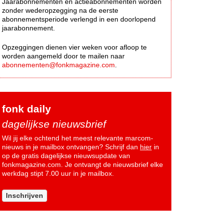
Jaarabonnementen en actieabonnementen worden
zonder wederopzegging na de eerste
abonnementsperiode verlengd in een doorlopend
jaarabonnement.
Opzeggingen dienen vier weken voor afloop te
worden aangemeld door te mailen naar
abonnementen@fonkmagazine.com
.
fonk daily
dagelijkse nieuwsbrief
Wil jij elke ochtend het meest relevante marcom-
nieuws in je mailbox ontvangen? Schrijf dan
hier
in
op de gratis dagelijkse nieuwsupdate van
fonkmagazine.com. Je ontvangt de nieuwsbrief elke
werkdag stipt 7.00 uur in je mailbox.
Inschrijven