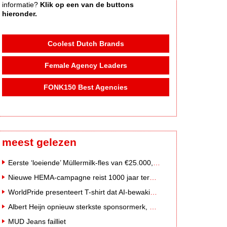
informatie?
Klik op een van de buttons
hieronder.
Coolest Dutch Brands
Female Agency Leaders
FONK150 Best Agencies
meest gelezen
Eerste ‘loeiende’ Müllermilk-fles van €25.000,- gevonden
Nieuwe HEMA-campagne reist 1000 jaar terug in de tijd naar 'Hemastein'
WorldPride presenteert T-shirt dat AI-bewakingscamera's misleidt
Albert Heijn opnieuw sterkste sponsormerk, PostNL daalt
MUD Jeans failliet