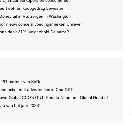
 te zijn naar verkopers en consumenten
eert eet- en koopgedrag bewuster
 Money uit in VS: zorgen in Washington
oor nieuw concern voedingsmerken Unilever
ons daalt 21%. Volgt Ahold Delhaize?
e PR-partner van KoRo
and actief met advertenties in ChatGPT
we Global CCO’s GUT, Renata Neumann Global Head of Production
au van het jaar 2026’