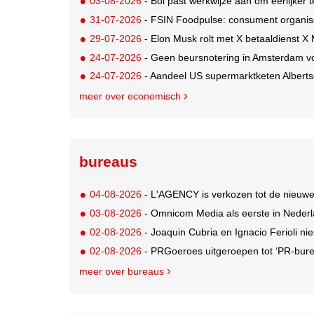
03-08-2026
- Bol past werkwijze aan om eerlijker
31-07-2026
- FSIN Foodpulse: consument organis
29-07-2026
- Elon Musk rolt met X betaaldienst X
24-07-2026
- Geen beursnotering in Amsterdam v
24-07-2026
- Aandeel US supermarktketen Alberts
meer over economisch
bureaus
04-08-2026
- L'AGENCY is verkozen tot de nieuw
03-08-2026
- Omnicom Media als eerste in Nederl
02-08-2026
- Joaquin Cubria en Ignacio Ferioli nieu
02-08-2026
- PRGoeroes uitgeroepen tot ‘PR-bure
meer over bureaus