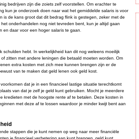
inig bedrijven zijn die zoiets zelf voorstellen. Om erachter te
ng kun je onderzoek doen naar wat het gemiddelde salaris is voor
n is de kans groot dat dit bedrag flink is gestegen, zeker met de
 na het onderhandelen nog niet tevreden bent, kun je altijd gaan
n en daar voor een hoger salaris te gaan.
ijk schulden hebt. In werkelijkheid kan dit nog weleens moeilijk
uld of zitten met andere leningen die betaald moeten worden. Om
enen extra kosten met zich mee kunnen brengen zijn er de
wust van te maken dat geld lenen ook geld kost.
oorkomen dat je in een financieel lastige situatie terechtkomt
plaats van dat je zelf je geld kunt gebruiken. Mocht je meerdere
de kredieten met de hoogste rente af te betalen. Deze kosten in
ginnen met deze af te lossen waardoor je minder kwijt bent aan
mheid
chillende stappen die je kunt nemen op weg naar meer financiële
ten je financieel verbetering aan kunt brengen, geld kunt