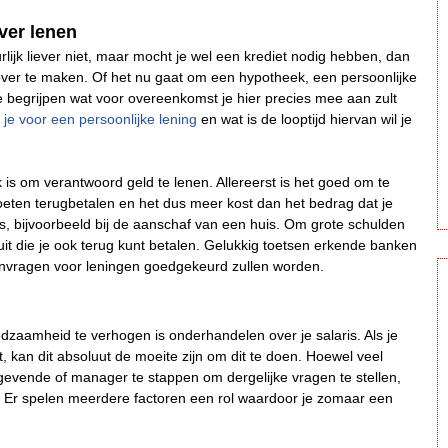
ver lenen
urlijk liever niet, maar mocht je wel een krediet nodig hebben, dan
over te maken. Of het nu gaat om een hypotheek, een persoonlijke
te begrijpen wat voor overeenkomst je hier precies mee aan zult
 je voor een persoonlijke lening
en wat is de looptijd hiervan wil je
is om verantwoord geld te lenen. Allereerst is het goed om te
moeten terugbetalen en het dus meer kost dan het bedrag dat je
s, bijvoorbeeld bij de aanschaf van een huis. Om grote schulden
sluit die je ook terug kunt betalen. Gelukkig toetsen erkende banken
aanvragen voor leningen goedgekeurd zullen worden.
redzaamheid te verhogen is onderhandelen over je salaris. Als je
, kan dit absoluut de moeite zijn om dit te doen. Hoewel veel
evende of manager te stappen om dergelijke vragen te stellen,
n. Er spelen meerdere factoren een rol waardoor je zomaar een