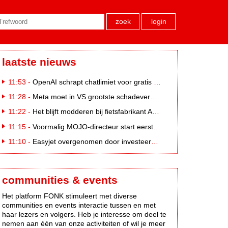
zoek
login
laatste nieuws
11:53 -
OpenAI schrapt chatlimiet voor gratis ChatGPT-gebruikers
11:28 -
Meta moet in VS grootste schadevergoeding ooit betalen: 567 miljoen dollar
11:22 -
Het blijft modderen bij fietsfabrikant Accell. Krijgt uitstel van betaling
11:15 -
Voormalig MOJO-directeur start eerste country radiozender. van Nederland
11:10 -
Easyjet overgenomen door investeerder Apollo
communities & events
Het platform FONK stimuleert met diverse
communities en events interactie tussen en met
haar lezers en volgers. Heb je interesse om deel te
nemen aan één van onze activiteiten of wil je meer