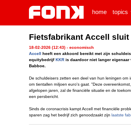
home
topics
Fietsfabrikant Accell slui
18-02-2026 (12:43) - economisch
Accell
heeft een akkoord bereikt met zijn schuldeise
equitybedrijf
KKR
is daardoor niet langer eigenaar
Babboe.
De schuldeisers zetten een deel van hun leningen om i
om tientallen miljoen euro's gaat. "Deze overeenkomst,
afgelopen jaren, zal de financiële situatie en de toekom
een persbericht.
Sinds de coronacrisis kampt Accell met financiële prob
sparen zag het bedrijf zich genoodzaakt zijn
laatste fab