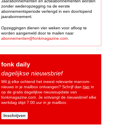
Jaarabonnementen en actieabonnementen worden
zonder wederopzegging na de eerste
abonnementsperiode verlengd in een doorlopend
jaarabonnement.
Opzeggingen dienen vier weken voor afloop te
worden aangemeld door te mailen naar
abonnementen@fonkmagazine.com
.
fonk daily
dagelijkse nieuwsbrief
Wil jij elke ochtend het meest relevante marcom-
nieuws in je mailbox ontvangen? Schrijf dan
hier
in
op de gratis dagelijkse nieuwsupdate van
fonkmagazine.com. Je ontvangt de nieuwsbrief elke
werkdag stipt 7.00 uur in je mailbox.
Inschrijven