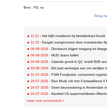
Bron :
FD, nu
Terug na
11:22
- Het blijft modderen bij fietsfabrikant Accell. 
11:10
- Easyjet overgenomen door investeerder Ap
06-08-2026
- Donateurs krijgen toegang tot diepg
06-08-2026
- MUD Jeans failliet
04-08-2026
- Zalando groeit in Q2, breidt B2B verd
03-08-2026
- Bol past werkwijze aan om eerlijker
31-07-2026
- FSIN Foodpulse: consument organis
29-07-2026
- Elon Musk rolt met X betaaldienst X
24-07-2026
- Geen beursnotering in Amsterdam v
24-07-2026
- Aandeel US supermarktketen Alberts
meer over economisch