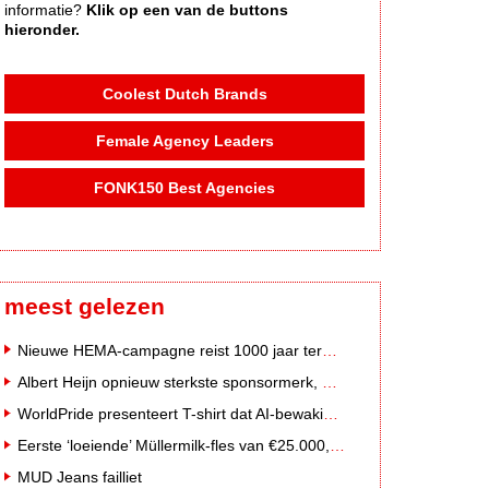
informatie?
Klik op een van de buttons
hieronder.
Coolest Dutch Brands
Female Agency Leaders
FONK150 Best Agencies
meest gelezen
Nieuwe HEMA-campagne reist 1000 jaar terug in de tijd naar 'Hemastein'
Albert Heijn opnieuw sterkste sponsormerk, PostNL daalt
WorldPride presenteert T-shirt dat AI-bewakingscamera's misleidt
Eerste ‘loeiende’ Müllermilk-fles van €25.000,- gevonden
MUD Jeans failliet