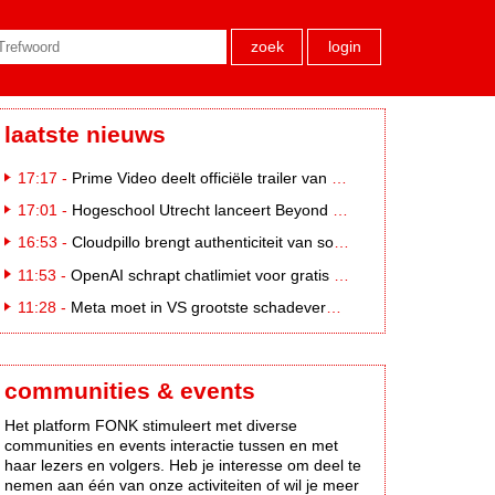
zoek
login
laatste nieuws
17:17 -
Prime Video deelt officiële trailer van L*VE KLEINE
17:01 -
Hogeschool Utrecht lanceert Beyond Campus binnen International Creative Business
16:53 -
Cloudpillo brengt authenticiteit van social naar tv
11:53 -
OpenAI schrapt chatlimiet voor gratis ChatGPT-gebruikers
11:28 -
Meta moet in VS grootste schadevergoeding ooit betalen: 567 miljoen dollar
communities & events
Het platform FONK stimuleert met diverse
communities en events interactie tussen en met
haar lezers en volgers. Heb je interesse om deel te
nemen aan één van onze activiteiten of wil je meer