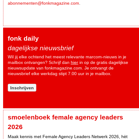
abonnementen@fonkmagazine.com
.
fonk daily
dagelijkse nieuwsbrief
Wil jij elke ochtend het meest relevante marcom-nieuws in je
mailbox ontvangen? Schrijf dan
hier
in op de gratis dagelijkse
nieuwsupdate van fonkmagazine.com. Je ontvangt de
nieuwsbrief elke werkdag stipt 7.00 uur in je mailbox.
Inschrijven
smoelenboek female agency leaders
2026
Maak kennis met Female Agency Leaders Netwerk 2026, hèt