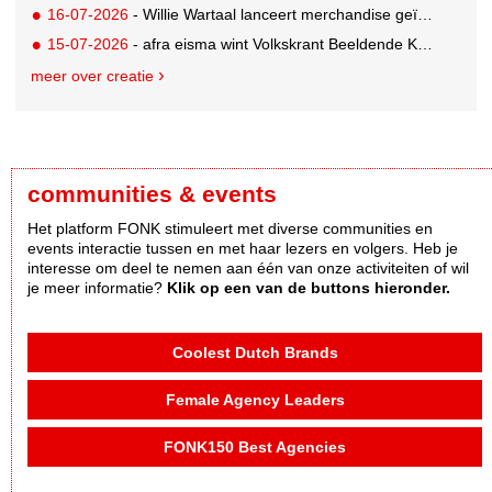
16-07-2026
- Willie Wartaal lanceert merchandise geïnspireerd op spraakmakende The Voice-outfits
15-07-2026
- afra eisma wint Volkskrant Beeldende Kunst Publieksprijs
meer over creatie
communities & events
Het platform FONK stimuleert met diverse communities en
events interactie tussen en met haar lezers en volgers. Heb je
interesse om deel te nemen aan één van onze activiteiten of wil
je meer informatie?
Klik op een van de buttons hieronder.
Coolest Dutch Brands
Female Agency Leaders
FONK150 Best Agencies