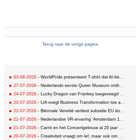
Terug naar de vorige pagina
03-08-2026
- WorldPride presenteert T-shirt dat AI-bewakingscamera's misleidt
27-07-2026
- Nederlands eerste Queer Museum onthult nieuwe visuele identiteit
24-07-2026
- Lucky Dragon van Frankey toegevoegd aan vaste opstelling STRAAT Museum
23-07-2026
- LIA voegt Business Transformation toe als prijzencategorie
22-07-2026
- Biënnale Venetië verliest subsidie EU door deelname Rusland
21-07-2026
- Nederlandse VR-ervaring 'Amsterdam 1652' geselecteerd voor filmfestival Venetië
21-07-2026
- Carré en het Concertgebouw al 20 jaar absolute favorieten van cultuurpubliek
20-07-2026
- Creativiteit vraagt om lef, maar ook om een plan voor als het misgaat