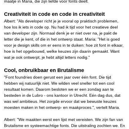
maatje in Maria, die zijn liefde voor fonts deelt.
Creativiteit in code en code in creativiteit
Albert: "Als developer richt je je vooral op praktisch problemen,
hoe los ik iets in code op. Nu had ik tijd voor het creatieve deel
van developer zijn. Normaal denk je er niet over na, je pakt de
letter die je kent, of die in het ontwerp staat. Maria: "Het is goed
voor je design skills om er eens in te duiken: hoe zit font in elkaar,
hoe is het opgebouwd, welke keuzes zijn daarin gemaakt. Want
wat je ook ontwerpt, je hebt altijd letters nodig."
Cool, onbruikbaar en Brutalisme
"Font foundries doen gerust een jaar over één font. Die tijd
hebben wij natuurlijk niet. We wilden veel sneller tot een cool
resultaat komen. Daarom besloten we er een zondag aan te
besteden in de Lubro - ons kantoor in Utrecht. Eén dag dus, dat
was wel ambitieus. Het zorgde ervoor dat we bewuste keuzes
moesten maken in het ontwerp- en maakproces.", vertelt Maria.
Albert: "We maakten eerst een lijst met vereisten. We zijn fan van
Brutalisme en systeemachtige fonts. Die uitstraling zochten we. En