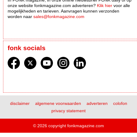
In FONK magazine, in onze online nieuwsbrief FONK daily óf op
onze website fonkmagazine.com adverteren?
Klik hier
voor alle
mogelijkheden en tarieven. Aanvragen kunnen verzonden
worden naar
sales@fonkmagazine.com
fonk socials
disclaimer
algemene voorwaarden
adverteren
colofon
privacy statement
© 2026 copyright fonkmagazine.com