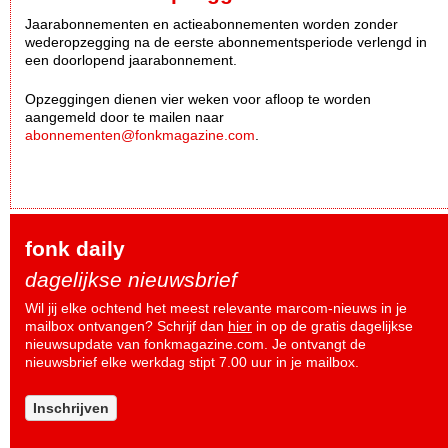
Jaarabonnementen en actieabonnementen worden zonder
wederopzegging na de eerste abonnementsperiode verlengd in
een doorlopend jaarabonnement.
Opzeggingen dienen vier weken voor afloop te worden
aangemeld door te mailen naar
abonnementen@fonkmagazine.com
.
fonk daily
dagelijkse nieuwsbrief
Wil jij elke ochtend het meest relevante marcom-nieuws in je
mailbox ontvangen? Schrijf dan
hier
in op de gratis dagelijkse
nieuwsupdate van fonkmagazine.com. Je ontvangt de
nieuwsbrief elke werkdag stipt 7.00 uur in je mailbox.
Inschrijven