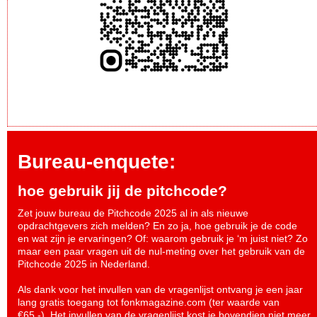
Bureau-enquete:
hoe gebruik jij de pitchcode?
Zet jouw bureau de Pitchcode 2025 al in als nieuwe
opdrachtgevers zich melden? En zo ja, hoe gebruik je de code
en wat zijn je ervaringen? Of: waarom gebruik je ‘m juist niet? Zo
maar een paar vragen uit de nul-meting over het gebruik van de
Pitchcode 2025 in Nederland.
Als dank voor het invullen van de vragenlijst ontvang je een jaar
lang gratis toegang tot fonkmagazine.com (ter waarde van
€65,-). Het invullen van de vragenlijst kost je bovendien niet meer