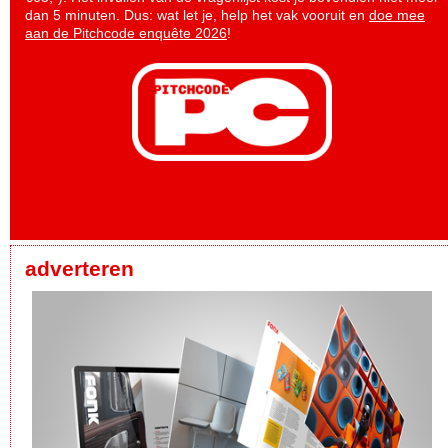
dan 5 minuten. Dus: wat let je, help het vak vooruit en
doe mee
aan de Pitchcode enquête 2026
!
adverteren