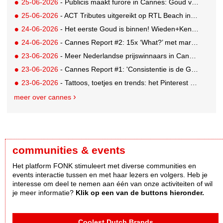
25-06-2026
- Publicis maakt furore in Cannes: Goud voor Renault-campagne
25-06-2026
- ACT Tributes uitgereikt op RTL Beach in Cannes
24-06-2026
- Het eerste Goud is binnen! Wieden+Kennedy glanst met LEGO-campagne
24-06-2026
- Cannes Report #2: 15x ‘What?’ met marketing-enfant terrible Andrew Tindall
23-06-2026
- Meer Nederlandse prijswinnaars in Cannes: Brons en Zilver voor GUT
23-06-2026
- Cannes Report #1: 'Consistentie is de GOAT'
23-06-2026
- Tattoos, toetjes en trends: het Pinterest Manifestival zet inspiratie om in iets tastbaars
meer over cannes
communities & events
Het platform FONK stimuleert met diverse communities en
events interactie tussen en met haar lezers en volgers. Heb je
interesse om deel te nemen aan één van onze activiteiten of wil
je meer informatie?
Klik op een van de buttons hieronder.
Coolest Dutch Brands