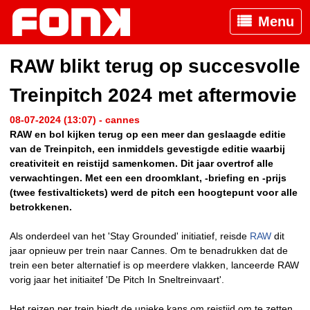
Menu
RAW blikt terug op succesvolle
Treinpitch 2024 met aftermovie
08-07-2024 (13:07) - cannes
RAW en bol kijken terug op een meer dan geslaagde editie
van de Treinpitch, een inmiddels gevestigde editie waarbij
creativiteit en reistijd samenkomen. Dit jaar overtrof alle
verwachtingen. Met een een droomklant, -briefing en -prijs
(twee festivaltickets) werd de pitch een hoogtepunt voor alle
betrokkenen.
Als onderdeel van het 'Stay Grounded' initiatief, reisde
RAW
dit
jaar opnieuw per trein naar Cannes. Om te benadrukken dat de
trein een beter alternatief is op meerdere vlakken, lanceerde RAW
vorig jaar het initiaitef 'De Pitch In Sneltreinvaart'.
Het reizen per trein biedt de unieke kans om reistijd om te zetten