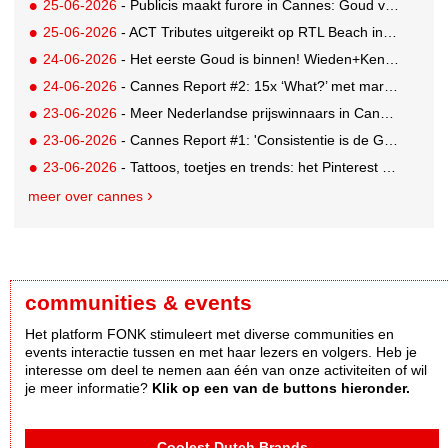
25-06-2026
- Publicis maakt furore in Cannes: Goud voor Renault-campagne
25-06-2026
- ACT Tributes uitgereikt op RTL Beach in Cannes
24-06-2026
- Het eerste Goud is binnen! Wieden+Kennedy glanst met LEGO-campagne
24-06-2026
- Cannes Report #2: 15x ‘What?’ met marketing-enfant terrible Andrew Tindall
23-06-2026
- Meer Nederlandse prijswinnaars in Cannes: Brons en Zilver voor GUT
23-06-2026
- Cannes Report #1: 'Consistentie is de GOAT'
23-06-2026
- Tattoos, toetjes en trends: het Pinterest Manifestival zet inspiratie om in iets tastbaars
meer over cannes
communities & events
Het platform FONK stimuleert met diverse communities en
events interactie tussen en met haar lezers en volgers. Heb je
interesse om deel te nemen aan één van onze activiteiten of wil
je meer informatie?
Klik op een van de buttons hieronder.
Coolest Dutch Brands