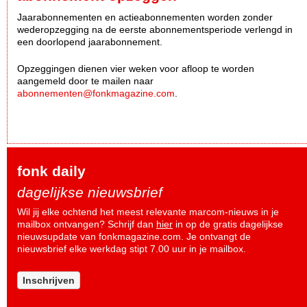
Jaarabonnementen en actieabonnementen worden zonder
wederopzegging na de eerste abonnementsperiode verlengd in
een doorlopend jaarabonnement.
Opzeggingen dienen vier weken voor afloop te worden
aangemeld door te mailen naar
abonnementen@fonkmagazine.com
.
fonk daily
dagelijkse nieuwsbrief
Wil jij elke ochtend het meest relevante marcom-nieuws in je
mailbox ontvangen? Schrijf dan
hier
in op de gratis dagelijkse
nieuwsupdate van fonkmagazine.com. Je ontvangt de
nieuwsbrief elke werkdag stipt 7.00 uur in je mailbox.
Inschrijven