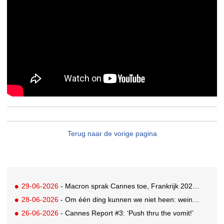
Terug naar de vorige pagina
29-06-2026
- Macron sprak Cannes toe, Frankrijk 2026 Creative Country of the Year
28-06-2026
- Om één ding kunnen we niet heen: weinig awards voor Nederland in drukbezocht Cannes
26-06-2026
- Cannes Report #3: ‘Push thru the vomit!’