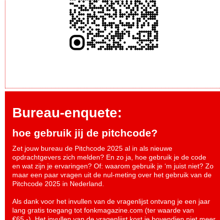
Bureau-enquete:
hoe gebruik jij de pitchcode?
Zet jouw bureau de Pitchcode 2025 al in als nieuwe
opdrachtgevers zich melden? En zo ja, hoe gebruik je de code
en wat zijn je ervaringen? Of: waarom gebruik je ‘m juist niet? Zo
maar een paar vragen uit de nul-meting over het gebruik van de
Pitchcode 2025 in Nederland.
Als dank voor het invullen van de vragenlijst ontvang je een jaar
lang gratis toegang tot fonkmagazine.com (ter waarde van
€65,-). Het invullen van de vragenlijst kost je bovendien niet meer