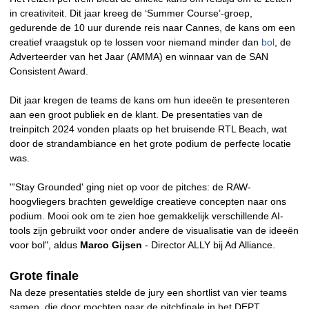
in creativiteit. Dit jaar kreeg de ‘Summer Course’-groep,
gedurende de 10 uur durende reis naar Cannes, de kans om een
creatief vraagstuk op te lossen voor niemand minder dan
bol
, de
Adverteerder van het Jaar (AMMA) en winnaar van de SAN
Consistent Award.
Dit jaar kregen de teams de kans om hun ideeën te presenteren
aan een groot publiek en de klant. De presentaties van de
treinpitch 2024 vonden plaats op het bruisende RTL Beach, wat
door de strandambiance en het grote podium de perfecte locatie
was.
"'Stay Grounded' ging niet op voor de pitches: de RAW-
hoogvliegers brachten geweldige creatieve concepten naar ons
podium. Mooi ook om te zien hoe gemakkelijk verschillende AI-
tools zijn gebruikt voor onder andere de visualisatie van de ideeën
voor bol", aldus
Marco Gijsen
- Director ALLY bij Ad Alliance.
Grote finale
Na deze presentaties stelde de jury een shortlist van vier teams
samen, die door mochten naar de pitchfinale in het DEPT