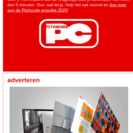
dan 5 minuten. Dus: wat let je, help het vak vooruit en
doe mee
aan de Pitchcode enquête 2026
!
adverteren