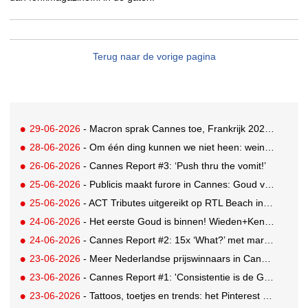
Terug naar de vorige pagina
29-06-2026
- Macron sprak Cannes toe, Frankrijk 2026 Creative Country of the Year
28-06-2026
- Om één ding kunnen we niet heen: weinig awards voor Nederland in drukbezocht Cannes
26-06-2026
- Cannes Report #3: ‘Push thru the vomit!’
25-06-2026
- Publicis maakt furore in Cannes: Goud voor Renault-campagne
25-06-2026
- ACT Tributes uitgereikt op RTL Beach in Cannes
24-06-2026
- Het eerste Goud is binnen! Wieden+Kennedy glanst met LEGO-campagne
24-06-2026
- Cannes Report #2: 15x ‘What?’ met marketing-enfant terrible Andrew Tindall
23-06-2026
- Meer Nederlandse prijswinnaars in Cannes: Brons en Zilver voor GUT
23-06-2026
- Cannes Report #1: 'Consistentie is de GOAT'
23-06-2026
- Tattoos, toetjes en trends: het Pinterest Manifestival zet inspiratie om in iets tastbaars