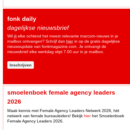
fonk daily
dagelijkse nieuwsbrief
Wil jij elke ochtend het meest relevante marcom-nieuws in je
mailbox ontvangen? Schrijf dan
hier
in op de gratis dagelijkse
nieuwsupdate van fonkmagazine.com. Je ontvangt de
nieuwsbrief elke werkdag stipt 7.00 uur in je mailbox.
Inschrijven
smoelenboek female agency leaders
2026
Maak kennis met Female Agency Leaders Netwerk 2026, hèt
netwerk van female bureauleiders! Bekijk
hier
het Smoelenboek
Female Agency Leaders 2026.