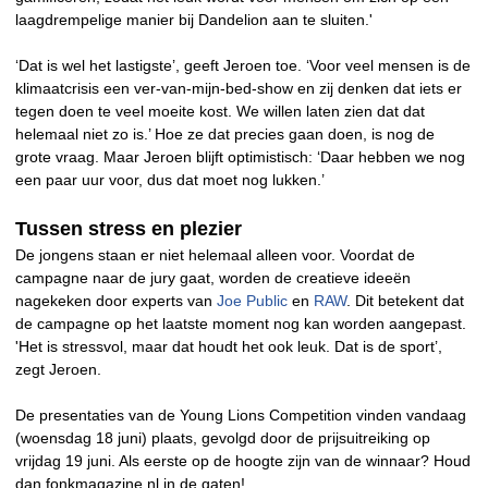
laagdrempelige manier bij Dandelion aan te sluiten.'
‘Dat is wel het lastigste’, geeft Jeroen toe. ‘Voor veel mensen is de
klimaatcrisis een ver-van-mijn-bed-show en zij denken dat iets er
tegen doen te veel moeite kost. We willen laten zien dat dat
helemaal niet zo is.’ Hoe ze dat precies gaan doen, is nog de
grote vraag. Maar Jeroen blijft optimistisch: ‘Daar hebben we nog
een paar uur voor, dus dat moet nog lukken.’
Tussen stress en plezier
De jongens staan er niet helemaal alleen voor. Voordat de
campagne naar de jury gaat, worden de creatieve ideeën
nagekeken door experts van
Joe Public
en
RAW
. Dit betekent dat
de campagne op het laatste moment nog kan worden aangepast.
'Het is stressvol, maar dat houdt het ook leuk. Dat is de sport’,
zegt Jeroen.
De presentaties van de Young Lions Competition vinden vandaag
(woensdag 18 juni) plaats, gevolgd door de prijsuitreiking op
vrijdag 19 juni. Als eerste op de hoogte zijn van de winnaar? Houd
dan fonkmagazine.nl in de gaten!