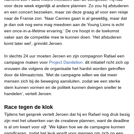
voor deze week eigenlijk al andere plannen. Zo zou hij afstuderen
en een concert bezoeken, maar zei deze graag af voor een reisje
naar de Franse zon. ‘Naar Cannes gaan is al geweldig, maar dat
je dan ook nog eens mag meedoen aan de Young Lions is echt
een once-in-a-lifetime ervaring.' De cre hoopt in de toekomst
vaker aan de competitie mee te kunnen doen. 'Het afstuderen
komt later wel’, grinnikt Jeroen.
In slechts 24 uur moeten Jeroen en zijn compagnon Rafael een
campagne maken voor
Project Dandelion
: dit initiatief richt zich op
vrouwen die volgens de organisatie het hardst worden getroffen
door de klimaatcrisis. ‘Met de campagne willen we dat meer
mensen zich bij de beweging aansluiten, zodat we een sterke
stem kunnen vormen en de politiek kunnen dwingen sneller te
handelen’, vertelt Jeroen.
Race tegen de klok
Tijdens het gesprek vertelt Jeroen dat hij en Rafael nog druk bezig
zijn met het uitwerken van de creatieve plannen, want de deadline
is al om kwart voor vijf: 'We kijken hoe we de campagne kunnen
gamificeren, zodat het leuk wordt voor mensen om zich op een