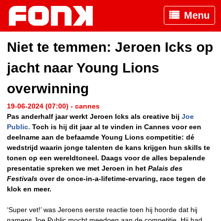
Menu
Niet te temmen: Jeroen Icks op
jacht naar Young Lions
overwinning
19-06-2024 (07:00) - cannes
Pas anderhalf jaar werkt Jeroen Icks als creative bij
Joe
Public.
Toch is hij dit jaar al te vinden in Cannes voor een
deelname aan de befaamde Young Lions competitie: dé
wedstrijd waarin jonge talenten de kans krijgen hun skills te
tonen op een wereldtoneel. Daags voor de alles bepalende
presentatie spreken we met Jeroen in het
Palais des
Festivals
over de once-in-a-lifetime-ervaring, race tegen de
klok en meer.
‘Super vet!’ was Jeroens eerste reactie toen hij hoorde dat hij
namens Joe Public mocht meedoen aan de competitie. Hij had