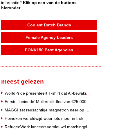
informatie?
Klik op een van de buttons
hieronder.
Coolest Dutch Brands
Female Agency Leaders
FONK150 Best Agencies
meest gelezen
WorldPride presenteert T-shirt dat AI-bewakingscamera's misleidt
Eerste ‘loeiende’ Müllermilk-fles van €25.000,- gevonden
MAGGI zet reusachtige magnetron neer op Solar Festival
Heineken wereldwijd weer iets meer in trek
RefugeeWork lanceert vernieuwd matchingplatform voor nieuwkomers en werkgevers