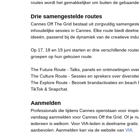
routes wordt het gemakkelijker om buiten de gebaande
Drie samengestelde routes
Cannes Off The Grid bestaat uit zorgvuldig samengestel
inhoudelijke sessies in Cannes. Elke route biedt deel
ideeën, passend bij de dynamiek van de creatieve indus
Op 17, 18 en 19 juni starten er drie verschillende rout
groepen op hun gekozen route:
The Future Route - Talks, panels en ontmoetingen over
The Culture Route - Sessies en sprekers over diversitei
The Explore Route - Bezoek brandactivaties en beach 
TikTok & Snapchat.
Aanmelden
Professionals die tijdens Cannes openstaan voor inspir
vandaag aanmelden voor Cannes Off the Grid. Of je nu st
iedereen is welkom. Voor VIA-leden is deelname gratis. 
aanbevolen. Aanmelden kan via de website van
VIA
.