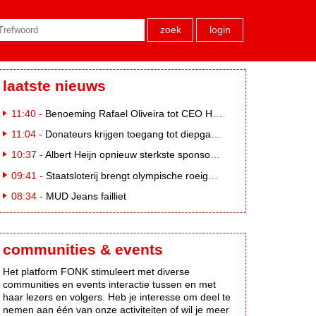
zoek
login
laatste nieuws
11:40 -
Benoeming Rafael Oliveira tot CEO Heineken nu defintief
11:04 -
Donateurs krijgen toegang tot diepgaandere informatie over goede doelen
10:37 -
Albert Heijn opnieuw sterkste sponsormerk, PostNL daalt
09:41 -
Staatsloterij brengt olympische roeigeschiedenis tot leven voor WK Roeien
08:34 -
MUD Jeans failliet
communities & events
Het platform FONK stimuleert met diverse
communities en events interactie tussen en met
haar lezers en volgers. Heb je interesse om deel te
nemen aan één van onze activiteiten of wil je meer