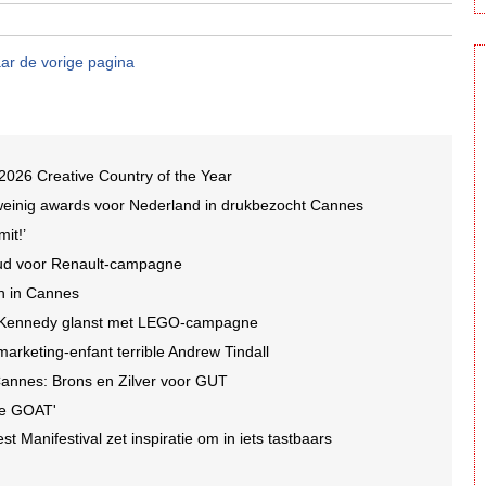
ar de vorige pagina
2026 Creative Country of the Year
weinig awards voor Nederland in drukbezocht Cannes
it!’
oud voor Renault-campagne
ch in Cannes
n+Kennedy glanst met LEGO-campagne
arketing-enfant terrible Andrew Tindall
Cannes: Brons en Zilver voor GUT
de GOAT'
est Manifestival zet inspiratie om in iets tastbaars