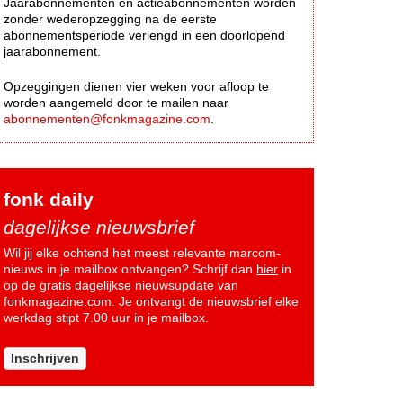
Jaarabonnementen en actieabonnementen worden
zonder wederopzegging na de eerste
abonnementsperiode verlengd in een doorlopend
jaarabonnement.
Opzeggingen dienen vier weken voor afloop te
worden aangemeld door te mailen naar
abonnementen@fonkmagazine.com
.
fonk daily
dagelijkse nieuwsbrief
Wil jij elke ochtend het meest relevante marcom-
nieuws in je mailbox ontvangen? Schrijf dan
hier
in
op de gratis dagelijkse nieuwsupdate van
fonkmagazine.com. Je ontvangt de nieuwsbrief elke
werkdag stipt 7.00 uur in je mailbox.
Inschrijven