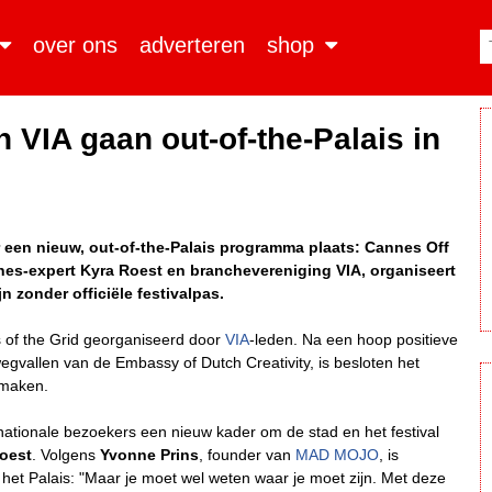
over ons
adverteren
shop
VIA gaan out-of-the-Palais in
 een nieuw, out-of-the-Palais programma plaats: Cannes Off
nes-expert Kyra Roest en branchevereniging VIA, organiseert
n zonder officiële festivalpas.
es of the Grid georganiseerd door
VIA
-leden. Na een hoop positieve
wegvallen van de Embassy of Dutch Creativity, is besloten het
 maken.
ationale bezoekers een nieuw kader om de stad en het festival
oest
. Volgens
Yvonne Prins
, founder van
MAD MOJO
, is
 het Palais: "Maar je moet wel weten waar je moet zijn. Met deze