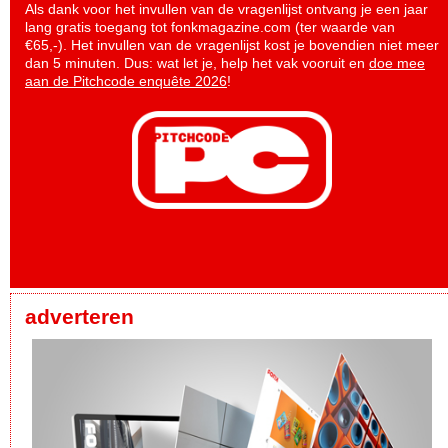
Als dank voor het invullen van de vragenlijst ontvang je een jaar
lang gratis toegang tot fonkmagazine.com (ter waarde van
€65,-). Het invullen van de vragenlijst kost je bovendien niet meer
dan 5 minuten. Dus: wat let je, help het vak vooruit en
doe mee
aan de Pitchcode enquête 2026
!
adverteren