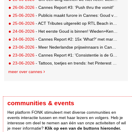
26-06-2026
- Cannes Report #3: ‘Push thru the vomit!’
25-06-2026
- Publicis maakt furore in Cannes: Goud voor Renault-campagne
25-06-2026
- ACT Tributes uitgereikt op RTL Beach in Cannes
24-06-2026
- Het eerste Goud is binnen! Wieden+Kennedy glanst met LEGO-campagne
24-06-2026
- Cannes Report #2: 15x ‘What?’ met marketing-enfant terrible Andrew Tindall
23-06-2026
- Meer Nederlandse prijswinnaars in Cannes: Brons en Zilver voor GUT
23-06-2026
- Cannes Report #1: 'Consistentie is de GOAT'
23-06-2026
- Tattoos, toetjes en trends: het Pinterest Manifestival zet inspiratie om in iets tastbaars
meer over cannes
communities & events
Het platform FONK stimuleert met diverse communities en
events interactie tussen en met haar lezers en volgers. Heb je
interesse om deel te nemen aan één van onze activiteiten of wil
je meer informatie?
Klik op een van de buttons hieronder.