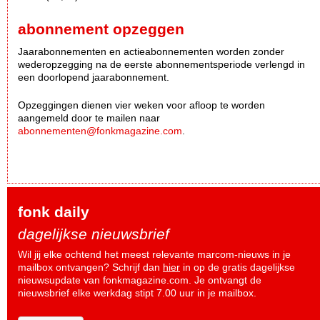
abonnement opzeggen
Jaarabonnementen en actieabonnementen worden zonder
wederopzegging na de eerste abonnementsperiode verlengd in
een doorlopend jaarabonnement.
Opzeggingen dienen vier weken voor afloop te worden
aangemeld door te mailen naar
abonnementen@fonkmagazine.com
.
fonk daily
dagelijkse nieuwsbrief
Wil jij elke ochtend het meest relevante marcom-nieuws in je
mailbox ontvangen? Schrijf dan
hier
in op de gratis dagelijkse
nieuwsupdate van fonkmagazine.com. Je ontvangt de
nieuwsbrief elke werkdag stipt 7.00 uur in je mailbox.