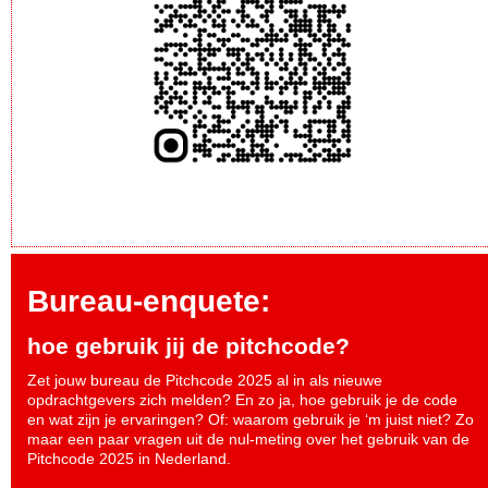
Bureau-enquete:
hoe gebruik jij de pitchcode?
Zet jouw bureau de Pitchcode 2025 al in als nieuwe
opdrachtgevers zich melden? En zo ja, hoe gebruik je de code
en wat zijn je ervaringen? Of: waarom gebruik je ‘m juist niet? Zo
maar een paar vragen uit de nul-meting over het gebruik van de
Pitchcode 2025 in Nederland.