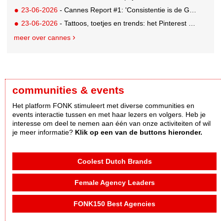
23-06-2026
- Cannes Report #1: 'Consistentie is de GOAT'
23-06-2026
- Tattoos, toetjes en trends: het Pinterest Manifestival zet inspiratie om in iets tastbaars
meer over cannes
communities & events
Het platform FONK stimuleert met diverse communities en
events interactie tussen en met haar lezers en volgers. Heb je
interesse om deel te nemen aan één van onze activiteiten of wil
je meer informatie?
Klik op een van de buttons hieronder.
Coolest Dutch Brands
Female Agency Leaders
FONK150 Best Agencies