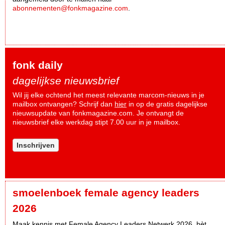
abonnementen@fonkmagazine.com
.
fonk daily
dagelijkse nieuwsbrief
Wil jij elke ochtend het meest relevante marcom-nieuws in je
mailbox ontvangen? Schrijf dan
hier
in op de gratis dagelijkse
nieuwsupdate van fonkmagazine.com. Je ontvangt de
nieuwsbrief elke werkdag stipt 7.00 uur in je mailbox.
Inschrijven
smoelenboek female agency leaders
2026
Maak kennis met Female Agency Leaders Netwerk 2026, hèt