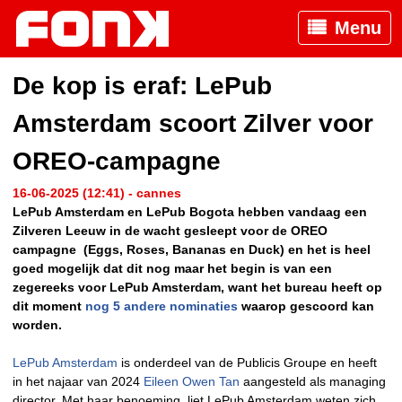
Menu
De kop is eraf: LePub
Amsterdam scoort Zilver voor
OREO-campagne
16-06-2025 (12:41) - cannes
LePub Amsterdam en LePub Bogota hebben vandaag een
Zilveren Leeuw in de wacht gesleept voor de OREO
campagne (Eggs, Roses, Bananas en Duck) en het is heel
goed mogelijk dat dit nog maar het begin is van een
zegereeks voor LePub Amsterdam, want het bureau heeft op
dit moment
nog 5 andere nominaties
waarop gescoord kan
worden.
LePub Amsterdam
is onderdeel van de Publicis Groupe en heeft
in het najaar van 2024
Eileen Owen Tan
aangesteld als managing
director. Met haar benoeming, liet LePub Amsterdam weten zich