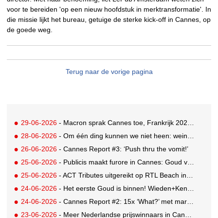
voor te bereiden 'op een nieuw hoofdstuk in merktransformatie'. In
die missie lijkt het bureau, getuige de sterke kick-off in Cannes, op
de goede weg.
Terug naar de vorige pagina
29-06-2026
- Macron sprak Cannes toe, Frankrijk 2026 Creative Country of the Year
28-06-2026
- Om één ding kunnen we niet heen: weinig awards voor Nederland in drukbezocht Cannes
26-06-2026
- Cannes Report #3: ‘Push thru the vomit!’
25-06-2026
- Publicis maakt furore in Cannes: Goud voor Renault-campagne
25-06-2026
- ACT Tributes uitgereikt op RTL Beach in Cannes
24-06-2026
- Het eerste Goud is binnen! Wieden+Kennedy glanst met LEGO-campagne
24-06-2026
- Cannes Report #2: 15x ‘What?’ met marketing-enfant terrible Andrew Tindall
23-06-2026
- Meer Nederlandse prijswinnaars in Cannes: Brons en Zilver voor GUT