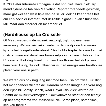
KPN’s Beter Internet-campagne is dat nog niet. Dave hield zijn
mond tijdens de talk van Marketing Report grotendeels gesloten,
maar gaf wel een klein tipje van de sluier: ook dit keer draait het
om een socialer internet, met dezelfde signatuur van Stukje van
Mij, maar dan stoerder en met meer lef.
(Hard)house op La Croisette
Of Meau wederom de muziek verzorgt, blijft nog even een
verassing. Wat we wél zeker weten is dat de dj's on fire waren
tijdens het JongeHonden-feest. Strictly Idis trapte de avond af met
rustige, maar wel dansbare housesetjes in de beachclub aan La
Croissette. Klokslag twaalf uur nam Lisa Korver het stokje van
hem over. De dj, die ook influencer is, had energiekere hardhouse
platen voor ons in petto.
We waren dus ook nog lang niet moe toen Lisa om twee uur stipt
het mengpaneel stil draaide. Daarom namen Imogen en Vera nog
een kijkje bij Spotify Beach, waar Royal Otis, Alex Warren en
Sombr de muziek verzorgden. Ook vanavond staat er een feestje
op het programma van MassiveMusic. Same place, same time,
see you there?