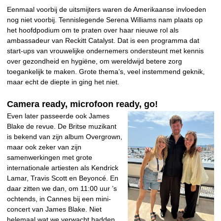
Eenmaal voorbij de uitsmijters waren de Amerikaanse invloeden
nog niet voorbij. Tennislegende Serena Williams nam plaats op
het hoofdpodium om te praten over haar nieuwe rol als
ambassadeur van Reckitt Catalyst. Dat is een programma dat
start-ups van vrouwelijke ondernemers ondersteunt met kennis
over gezondheid en hygiëne, om wereldwijd betere zorg
toegankelijk te maken. Grote thema’s, veel instemmend geknik,
maar echt de diepte in ging het niet.
Camera ready, microfoon ready, go!
Even later passeerde ook James
Blake de revue. De Britse muzikant
is bekend van zijn album Overgrown,
maar ook zeker van zijn
samenwerkingen met grote
internationale artiesten als Kendrick
Lamar, Travis Scott en Beyoncé. En
daar zitten we dan, om 11:00 uur ’s
ochtends, in Cannes bij een mini-
concert van James Blake. Niet
helemaal wat we verwacht hadden,