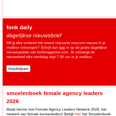
fonk daily
dagelijkse nieuwsbrief
Wil jij elke ochtend het meest relevante marcom-nieuws in je
mailbox ontvangen? Schrijf dan
hier
in op de gratis dagelijkse
nieuwsupdate van fonkmagazine.com. Je ontvangt de
nieuwsbrief elke werkdag stipt 7.00 uur in je mailbox.
Inschrijven
smoelenboek female agency leaders
2026
Maak kennis met Female Agency Leaders Netwerk 2026, hèt
netwerk van female bureauleiders! Bekijk
hier
het Smoelenboek