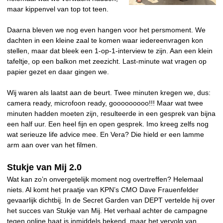
maar kippenvel van top tot teen.
Daarna bleven we nog even hangen voor het persmoment. We
dachten in een kleine zaal te komen waar iedereenvragen kon
stellen, maar dat bleek een 1-op-1-interview te zijn. Aan een klein
tafeltje, op een balkon met zeezicht. Last-minute wat vragen op
papier gezet en daar gingen we.
Wij waren als laatst aan de beurt. Twee minuten kregen we, dus:
camera ready, microfoon ready, gooooooooo!!! Maar wat twee
minuten hadden moeten zijn, resulteerde in een gesprek van bijna
een half uur. Een heel fijn en open gesprek. Imo kreeg zelfs nog
wat serieuze life advice mee. En Vera? Die hield er een lamme
arm aan over van het filmen.
Stukje van Mij 2.0
Wat kan zo’n onvergetelijk moment nog overtreffen? Helemaal
niets. Al komt het praatje van KPN’s CMO Dave Frauenfelder
gevaarlijk dichtbij. In de Secret Garden van DEPT vertelde hij over
het succes van Stukje van Mij. Het verhaal achter de campagne
tegen online haat is inmiddels bekend, maar het vervolg van