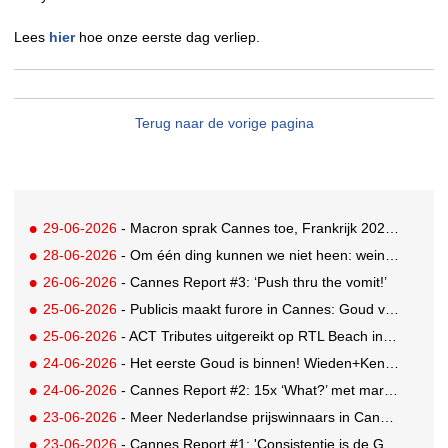
Lees
hier
hoe onze eerste dag verliep.
Terug naar de vorige pagina
29-06-2026
- Macron sprak Cannes toe, Frankrijk 2026 Creative Country of the Year
28-06-2026
- Om één ding kunnen we niet heen: weinig awards voor Nederland in drukbezocht Cannes
26-06-2026
- Cannes Report #3: ‘Push thru the vomit!’
25-06-2026
- Publicis maakt furore in Cannes: Goud voor Renault-campagne
25-06-2026
- ACT Tributes uitgereikt op RTL Beach in Cannes
24-06-2026
- Het eerste Goud is binnen! Wieden+Kennedy glanst met LEGO-campagne
24-06-2026
- Cannes Report #2: 15x ‘What?’ met marketing-enfant terrible Andrew Tindall
23-06-2026
- Meer Nederlandse prijswinnaars in Cannes: Brons en Zilver voor GUT
23-06-2026
- Cannes Report #1: 'Consistentie is de GOAT'