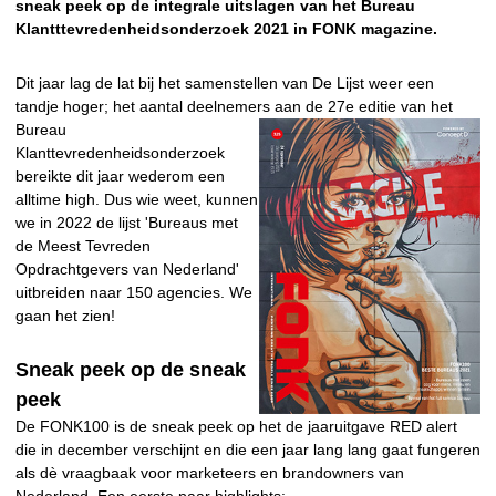
sneak peek op de integrale uitslagen van het Bureau
Klantttevredenheidsonderzoek 2021 in FONK magazine.
Dit jaar lag de lat bij het samenstellen van De Lijst weer een
tandje hoger; het aantal deelnemers aan de 27e
editie van het
Bureau
Klanttevredenheidsonderzoek
bereikte dit jaar wederom een
alltime high. Dus wie weet, kunnen
we in 2022 de lijst 'Bureaus met
de Meest Tevreden
Opdrachtgevers van Nederland'
uitbreiden naar 150 agencies. We
gaan het zien!
Sneak peek op de sneak
peek
De FONK100 is de sneak peek op het de jaaruitgave RED alert
die in december verschijnt en die een jaar lang lang gaat fungeren
als dè vraagbaak voor marketeers en brandowners van