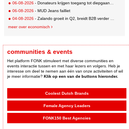
06-08-2026
- Donateurs krijgen toegang tot diepgaandere informatie over goede doelen
06-08-2026
- MUD Jeans failliet
04-08-2026
- Zalando groeit in Q2, breidt B2B verder uit en innoveert met AI
meer over economisch
communities & events
Het platform FONK stimuleert met diverse communities en
events interactie tussen en met haar lezers en volgers. Heb je
interesse om deel te nemen aan één van onze activiteiten of wil
je meer informatie?
Klik op een van de buttons hieronder.
Coolest Dutch Brands
Female Agency Leaders
FONK150 Best Agencies