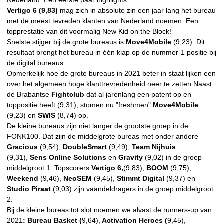
Nederland. Een eerste paar highlights:
Vertigo 6 (9,83)
mag zich in absolute zin een jaar lang het bureau
met de meest tevreden klanten van Nederland noemen. Een
topprestatie van dit voormalig New Kid on the Block!
Snelste stijger bij de grote bureaus is
Move4Mobile
(9,23). Dit
resultaat brengt het bureau in één klap op de nummer-1 positie bij
de digital bureaus.
Opmerkelijk hoe de grote bureaus in 2021 beter in staat lijken een
over het algemeen hoge klanttrevredenheid neer te zetten.Naast
de Brabantse
Fightclub
dat al jarenlang een patent op en
toppositie heeft (9,31), stomen nu "freshmen"
Move4Mobile
(9,23) en
SWIS
(8,74) op.
De kleine bureaus zijn niet langer de grootste groep in de
FONK100. Dat zijn de middelgrote bureas met onder andere
Gracious
(9,54),
DoubleSmart
(9,49),
T
eam Nijhuis
(9,31),
Sens Online Solutions
en
Gravity
(9,02) in de groep
middelgroot 1. Topscorers
Vertigo 6,
(9,83),
BOOM
(9,75),
Weekend
(9,46),
NeoSEM
(9,45),
Stimmt Digital
(9,37) en
Studio Piraat
(9,03) zijn vaandeldragers in de groep middelgroot
2.
Bij de kleine bureas tot slot noemen we alvast de runners-up van
2021
: Bureau Basket (
9,64),
Activation Heroes (
9,45),