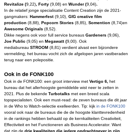
Revitalize (
9,22)
, Forty
(9,08)
en
Wunder (
9,04)
.
In de relatief jonge specialisatie Content Creation zijn de 2021-
gangmakers:
Hammerfest
(9,10),
GIG creative film
production
(8,88),
Popcorn Stories
(8,85),
Somention
(8,74)en
Awesome Originals
(8,52).
Dikke negens ook voor full service bureaus
Gardeners
(9,06),
Joe Public
(9,05) en
Megawatt (
9,00). Ook
mediabureau
STROOM
(8,81) verdient alvast een bijzondere
vermelding; het bureau vocht zich de afgelopen jaren vastberaden
terug naar een polepositie.
Ook in de FONK100
Ook in de FONK100: een groot interview met
Vertigo 6,
het
bureau dat het allerhoogste gemiddelde wist neer te zetten in
2021. Plus de bekende
Turbotalks
met een breed scala
topspecialisten. Ook een must-read: de zeven bureaus die dit jaar
in de Who to Watch-selectie exelleerden. Tip: kijk
in de FONK100
vooral ook naar de bureaus die de de hoogste klanttevredenheid
in de rankings hebben behaald op de kernkaliteiten Creativiteit,
Effectiviteit en het Functioneren als Business Accelerator. Want
dat zijn de
drie kwaliteiten die iedere opdrachtgever in zijn