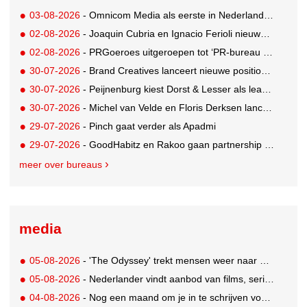
03-08-2026
- Omnicom Media als eerste in Nederland actief met advertenties in ChatGPT
02-08-2026
- Joaquin Cubria en Ignacio Ferioli nieuwe Global CCO’s GUT, Renata Neumann Global Head of Production
02-08-2026
- PRGoeroes uitgeroepen tot ‘PR-bureau van het jaar 2026’
30-07-2026
- Brand Creatives lanceert nieuwe positionering: Create to Celebrate
30-07-2026
- Peijnenburg kiest Dorst & Lesser als lead social agency
30-07-2026
- Michel van Velde en Floris Derksen lanceren I.C.Y. group: drie specialistische bureaus, één visie op groei
29-07-2026
- Pinch gaat verder als Apadmi
29-07-2026
- GoodHabitz en Rakoo gaan partnership aan voor geïntegreerde talentontwikkeling
meer over bureaus
media
05-08-2026
- 'The Odyssey' trekt mensen weer naar de bioscoop
05-08-2026
- Nederlander vindt aanbod van films, series en sport vaak versnipperd
04-08-2026
- Nog een maand om je in te schrijven voor de Mercurs 2026