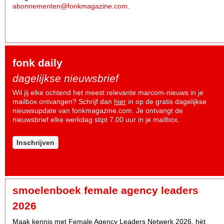
abonnementen@fonkmagazine.com
.
fonk daily
dagelijkse nieuwsbrief
Wil jij elke ochtend het meest relevante marcom-nieuws in je
mailbox ontvangen? Schrijf dan
hier
in op de gratis dagelijkse
nieuwsupdate van fonkmagazine.com. Je ontvangt de
nieuwsbrief elke werkdag stipt 7.00 uur in je mailbox.
Inschrijven
smoelenboek female agency leaders
2026
Maak kennis met Female Agency Leaders Netwerk 2026, hèt