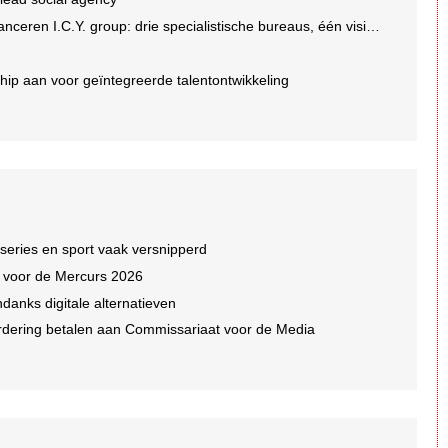
en I.C.Y. group: drie specialistische bureaus, één visie op groei
ip aan voor geïntegreerde talentontwikkeling
 series en sport vaak versnipperd
n voor de Mercurs 2026
ndanks digitale alternatieven
dering betalen aan Commissariaat voor de Media