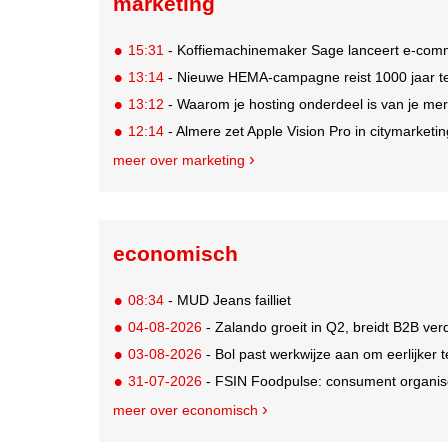
marketing
15:31
- Koffiemachinemaker Sage lanceert e-comme
13:14
- Nieuwe HEMA-campagne reist 1000 jaar ter
13:12
- Waarom je hosting onderdeel is van je mer
12:14
- Almere zet Apple Vision Pro in citymarketi
meer over marketing
economisch
08:34
- MUD Jeans failliet
04-08-2026
- Zalando groeit in Q2, breidt B2B verd
03-08-2026
- Bol past werkwijze aan om eerlijker
31-07-2026
- FSIN Foodpulse: consument organis
meer over economisch