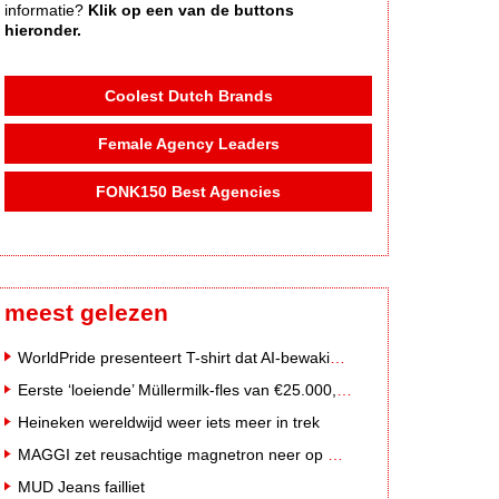
informatie?
Klik op een van de buttons
hieronder.
Coolest Dutch Brands
Female Agency Leaders
FONK150 Best Agencies
meest gelezen
WorldPride presenteert T-shirt dat AI-bewakingscamera's misleidt
Eerste ‘loeiende’ Müllermilk-fles van €25.000,- gevonden
Heineken wereldwijd weer iets meer in trek
MAGGI zet reusachtige magnetron neer op Solar Festival
MUD Jeans failliet