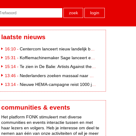
zoek
login
laatste nieuws
16:10 -
Centercom lanceert nieuw landelijk buitereclamenetwerk: City Cubes
15:31 -
Koffiemachinemaker Sage lanceert e-commerceplatform voor koffieliefhebbers
15:14 -
Te zien in De Balie: Artists Against the Kremlin III
13:46 -
Nederlanders zoeken massaal naar eclipsbrillen op Marktplaats
13:14 -
Nieuwe HEMA-campagne reist 1000 jaar terug in de tijd naar 'Hemastein'
communities & events
Het platform FONK stimuleert met diverse
communities en events interactie tussen en met
haar lezers en volgers. Heb je interesse om deel te
nemen aan één van onze activiteiten of wil je meer