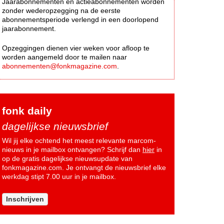
Jaarabonnementen en actieabonnementen worden
zonder wederopzegging na de eerste
abonnementsperiode verlengd in een doorlopend
jaarabonnement.
Opzeggingen dienen vier weken voor afloop te
worden aangemeld door te mailen naar
abonnementen@fonkmagazine.com
.
fonk daily
dagelijkse nieuwsbrief
Wil jij elke ochtend het meest relevante marcom-
nieuws in je mailbox ontvangen? Schrijf dan
hier
in
op de gratis dagelijkse nieuwsupdate van
fonkmagazine.com. Je ontvangt de nieuwsbrief elke
werkdag stipt 7.00 uur in je mailbox.
Inschrijven