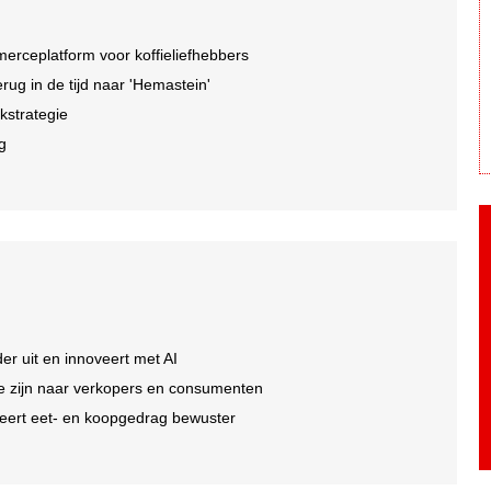
rceplatform voor koffieliefhebbers
ug in de tijd naar 'Hemastein'
kstrategie
ng
er uit en innoveert met AI
 te zijn naar verkopers en consumenten
eert eet- en koopgedrag bewuster