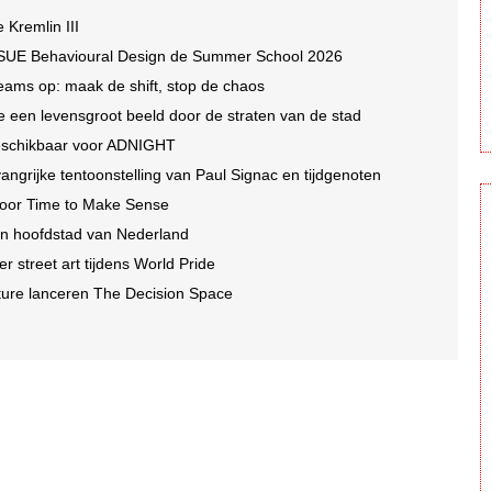
e Kremlin III
 SUE Behavioural Design de Summer School 2026
eams op: maak de shift, stop de chaos
lte een levensgroot beeld door de straten van de stad
beschikbaar voor ADNIGHT
ngrijke tentoonstelling van Paul Signac en tijdgenoten
 voor Time to Make Sense
in hoofdstad van Nederland
r street art tijdens World Pride
ture lanceren The Decision Space