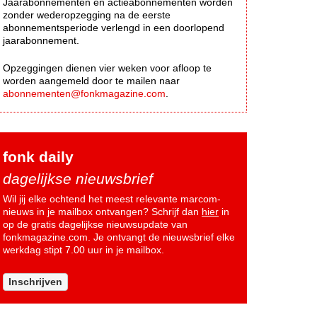
Jaarabonnementen en actieabonnementen worden
zonder wederopzegging na de eerste
abonnementsperiode verlengd in een doorlopend
jaarabonnement.
Opzeggingen dienen vier weken voor afloop te
worden aangemeld door te mailen naar
abonnementen@fonkmagazine.com
.
fonk daily
dagelijkse nieuwsbrief
Wil jij elke ochtend het meest relevante marcom-
nieuws in je mailbox ontvangen? Schrijf dan
hier
in
op de gratis dagelijkse nieuwsupdate van
fonkmagazine.com. Je ontvangt de nieuwsbrief elke
werkdag stipt 7.00 uur in je mailbox.
Inschrijven