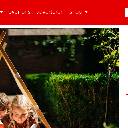
over ons
adverteren
shop