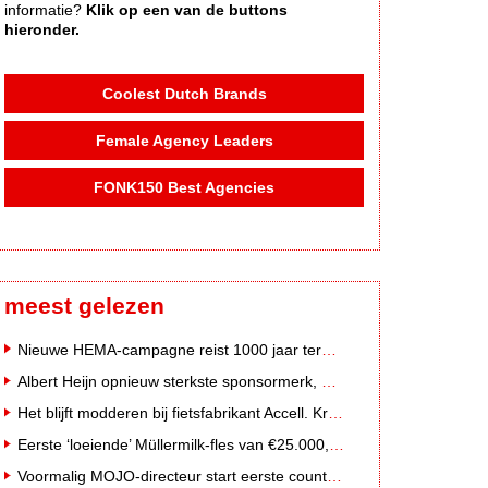
informatie?
Klik op een van de buttons
hieronder.
Coolest Dutch Brands
Female Agency Leaders
FONK150 Best Agencies
meest gelezen
Nieuwe HEMA-campagne reist 1000 jaar terug in de tijd naar 'Hemastein'
Albert Heijn opnieuw sterkste sponsormerk, PostNL daalt
Het blijft modderen bij fietsfabrikant Accell. Krijgt uitstel van betaling
Eerste ‘loeiende’ Müllermilk-fles van €25.000,- gevonden
Voormalig MOJO-directeur start eerste country radiozender van Nederland