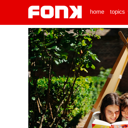
home
topics