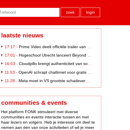
zoek
login
laatste nieuws
17:17 -
Prime Video deelt officiële trailer van L*VE KLEINE
17:01 -
Hogeschool Utrecht lanceert Beyond Campus binnen International Creative Business
16:53 -
Cloudpillo brengt authenticiteit van social naar tv
11:53 -
OpenAI schrapt chatlimiet voor gratis ChatGPT-gebruikers
11:28 -
Meta moet in VS grootste schadevergoeding ooit betalen: 567 miljoen dollar
communities & events
Het platform FONK stimuleert met diverse
communities en events interactie tussen en met
haar lezers en volgers. Heb je interesse om deel te
nemen aan één van onze activiteiten of wil je meer