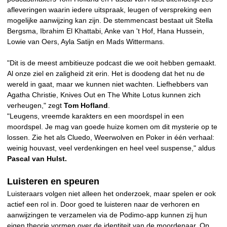
afleveringen waarin iedere uitspraak, leugen of verspreking een
mogelijke aanwijzing kan zijn. De stemmencast bestaat uit Stella
Bergsma, Ibrahim El Khattabi, Anke van 't Hof, Hana Hussein,
Lowie van Oers, Ayla Satijn en Mads Wittermans.
"Dit is de meest ambitieuze podcast die we ooit hebben gemaakt.
Al onze ziel en zaligheid zit erin. Het is doodeng dat het nu de
wereld in gaat, maar we kunnen niet wachten. Liefhebbers van
Agatha Christie, Knives Out en The White Lotus kunnen zich
verheugen," zegt
Tom Hofland
.
"Leugens, vreemde karakters en een moordspel in een
moordspel. Je mag van goede huize komen om dit mysterie op te
lossen. Zie het als Cluedo, Weerwolven en Poker in één verhaal:
weinig houvast, veel verdenkingen en heel veel suspense," aldus
Pascal van Hulst.
Luisteren en speuren
Luisteraars volgen niet alleen het onderzoek, maar spelen er ook
actief een rol in. Door goed te luisteren naar de verhoren en
aanwijzingen te verzamelen via de Podimo-app kunnen zij hun
eigen theorie vormen over de identiteit van de moordenaar. Op