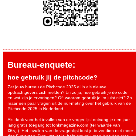
Bureau-enquete:
hoe gebruik jij de pitchcode?
Zet jouw bureau de Pitchcode 2025 al in als nieuwe
opdrachtgevers zich melden? En zo ja, hoe gebruik je de code
en wat zijn je ervaringen? Of: waarom gebruik je ‘m juist niet? Zo
maar een paar vragen uit de nul-meting over het gebruik van de
Pitchcode 2025 in Nederland.
Als dank voor het invullen van de vragenlijst ontvang je een jaar
lang gratis toegang tot fonkmagazine.com (ter waarde van
€65,-). Het invullen van de vragenlijst kost je bovendien niet meer
dan 5 minuten. Dus: wat let je, help het vak vooruit en
doe mee