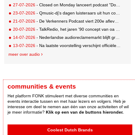
27-07-2026
- Closed on Monday lanceert podcast "Dood op Dinsdag" met knipoog naar de reclameindustrie
23-07-2026
- Qmusic-dj's dagen luisteraars uit hun controle over eigen agenda volledig weg te geven
21-07-2026
- De Verkenners Podcast viert 200e aflevering als podium voor het agencylandschap
20-07-2026
- TalkRedio, het jaren '90 concept van oa Theo van Gogh, Jan Lenferink en Beau van Erven Dorens, herleeft in eigentijds format
14-07-2026
- Nederlandse audioreclamemarkt blijft groeien, retail nog altijd grootste branche
13-07-2026
- Na laatste voorstelling verschijnt officiële podcast over Soldaat van Oranje - De Musical
meer over audio
communities & events
Het platform FONK stimuleert met diverse communities en
events interactie tussen en met haar lezers en volgers. Heb je
interesse om deel te nemen aan één van onze activiteiten of wil
je meer informatie?
Klik op een van de buttons hieronder.
Coolest Dutch Brands