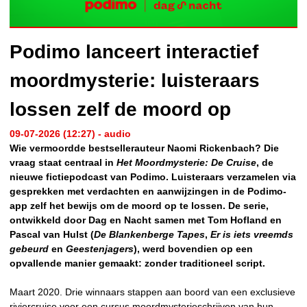
Podimo lanceert interactief
moordmysterie: luisteraars
lossen zelf de moord op
09-07-2026 (12:27) - audio
Wie vermoordde bestsellerauteur Naomi Rickenbach? Die
vraag staat centraal in
Het Moordmysterie: De Cruise
, de
nieuwe fictiepodcast van Podimo. Luisteraars verzamelen via
gesprekken met verdachten en aanwijzingen in de Podimo-
app zelf het bewijs om de moord op te lossen. De serie,
ontwikkeld door Dag en Nacht samen met Tom Hofland en
Pascal van Hulst (
De Blankenberge Tapes
,
Er is iets vreemds
gebeurd
en
Geestenjagers
), werd bovendien op een
opvallende manier gemaakt: zonder traditioneel script.
Maart 2020. Drie winnaars stappen aan boord van een exclusieve
riviercruise voor een cursus moordmysterieschrijven van hun