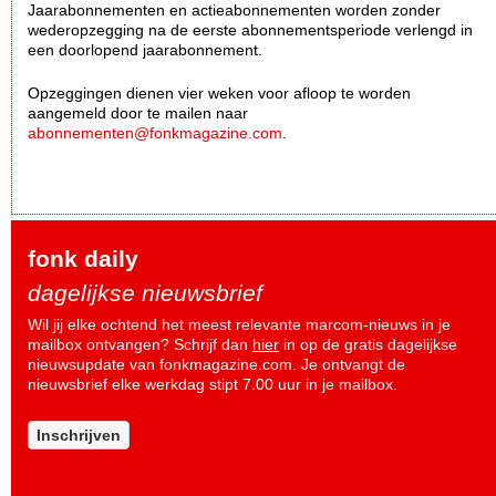
Jaarabonnementen en actieabonnementen worden zonder
wederopzegging na de eerste abonnementsperiode verlengd in
een doorlopend jaarabonnement.
Opzeggingen dienen vier weken voor afloop te worden
aangemeld door te mailen naar
abonnementen@fonkmagazine.com
.
fonk daily
dagelijkse nieuwsbrief
Wil jij elke ochtend het meest relevante marcom-nieuws in je
mailbox ontvangen? Schrijf dan
hier
in op de gratis dagelijkse
nieuwsupdate van fonkmagazine.com. Je ontvangt de
nieuwsbrief elke werkdag stipt 7.00 uur in je mailbox.
Inschrijven