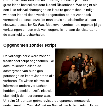
grote idool: bestsellerauteur Naomi Rickenbach. Wat begint als
een luxe reis vol champagne en literaire gesprekken, eindigt
wanneer Naomi dood wordt aangetroffen op het zonnedek,
vermoord op exact dezelfde manier als het slachtoffer uit haar
nieuwste bestseller
De Fan
. Met zeven verdachten, tegenstrijdige
verklaringen en een web van leugens is het aan de luisteraar om
de waarheid te achterhalen.
Opgenomen zonder script
De volledige serie werd zonder
traditioneel script opgenomen. De
acteurs kenden alleen de
achtergrond van huneigen
personage en improviseerden alle
verhoren. Ze wisten niet welke
informatie andere verdachten
hadden gedeeld en zelfs niet wie
uiteindelijk de moordenaar was.
Uit ruim 25 uur aan geïmproviseerde opnames monteerden
podcastmakers Tom Hofland en Pascal van Hulst uiteindelijk zes