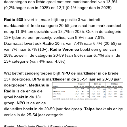
daarentegen een lichte groei met een marktaandeel van 13,9%
(0,2% hoger dan in 2025) en 12,7 (0,1% hoger dan in 2025).
Radio 538
levert in, maar blijft op positie 3 wat betreft
marktaandeel. In de categorie 20-59 jaar staat hun marktaandeel
nu op 11,6% ten opzichte van 13,7% in 2025. Ook in de categorie
13+ lijden ze een procentje verlies, van 8,9% naar 7,9%.
Daarnaast levert ook
Radio 10
in: van 7,4% naar 6,4% (20-59) en
van 7% naar 5,7% (13+).
Radio Veronica
boekt een groei van
20%, zowel in de categorie 20-59 (van 5,6% naar 6,7%) als in de
13+ categorie (van 4% naar 4,8%).
Wat betreft zendergroepen blijft
NPO
de marktleider in de brede
13+ doelgroep.
DPG
is marktleider in de 25-54
jaar en 20-59 jaar
doelgroepen.
Mediahuis
Radio
is de enige die
groei boekt in de 13+
groep,
NPO
is de enige
die verlies boekt in de 20-59 jaar doelgroep.
Talpa
boekt als enige
verlies in de 25-54 jaar categorie.
Beeld: Mediahuis Radio / Sander Koning