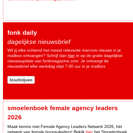
fonk daily
dagelijkse nieuwsbrief
Wil jij elke ochtend het meest relevante marcom-nieuws in je
mailbox ontvangen? Schrijf dan
hier
in op de gratis dagelijkse
nieuwsupdate van fonkmagazine.com. Je ontvangt de
nieuwsbrief elke werkdag stipt 7.00 uur in je mailbox.
Inschrijven
smoelenboek female agency leaders
2026
Maak kennis met Female Agency Leaders Netwerk 2026, hèt
netwerk van female bureauleiders! Bekijk
hier
het Smoelenboek