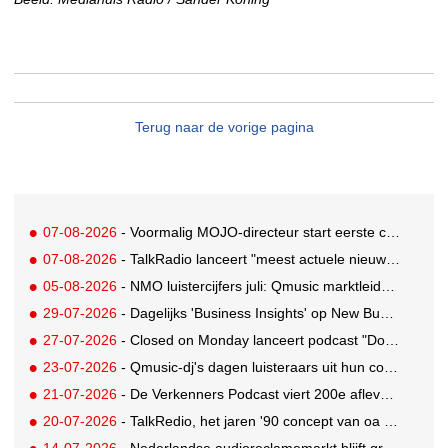
Terug naar de vorige pagina
07-08-2026
- Voormalig MOJO-directeur start eerste country radiozender van Nederland
07-08-2026
- TalkRadio lanceert "meest actuele nieuwspodcast van Nederland"
05-08-2026
- NMO luistercijfers juli: Qmusic marktleider, gevolgd door NPO2 en 538
29-07-2026
- Dagelijks 'Business Insights' op New Business Radio
27-07-2026
- Closed on Monday lanceert podcast "Dood op Dinsdag" met knipoog naar de reclameindustrie
23-07-2026
- Qmusic-dj's dagen luisteraars uit hun controle over eigen agenda volledig weg te geven
21-07-2026
- De Verkenners Podcast viert 200e aflevering als podium voor het agencylandschap
20-07-2026
- TalkRedio, het jaren '90 concept van oa Theo van Gogh, Jan Lenferink en Beau van Erven Dorens, herleeft in eigentijds format
14-07-2026
- Nederlandse audioreclamemarkt blijft groeien, retail nog altijd grootste branche