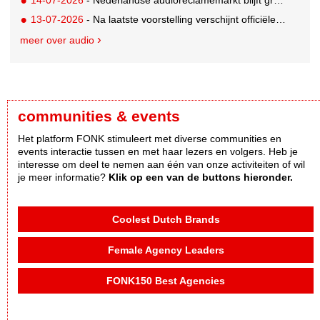
13-07-2026
- Na laatste voorstelling verschijnt officiële podcast over Soldaat van Oranje - De Musical
meer over audio
communities & events
Het platform FONK stimuleert met diverse communities en
events interactie tussen en met haar lezers en volgers. Heb je
interesse om deel te nemen aan één van onze activiteiten of wil
je meer informatie?
Klik op een van de buttons hieronder.
Coolest Dutch Brands
Female Agency Leaders
FONK150 Best Agencies