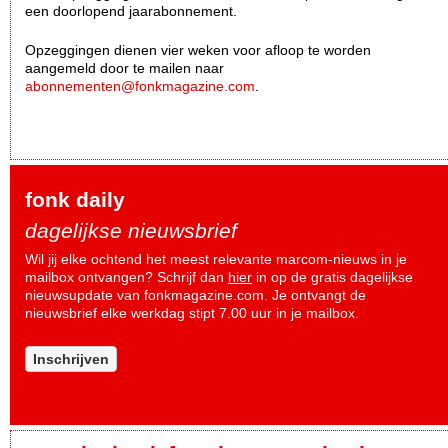
een doorlopend jaarabonnement.
Opzeggingen dienen vier weken voor afloop te worden
aangemeld door te mailen naar
abonnementen@fonkmagazine.com
.
fonk daily
dagelijkse nieuwsbrief
Wil jij elke ochtend het meest relevante marcom-nieuws in je
mailbox ontvangen? Schrijf dan
hier
in op de gratis dagelijkse
nieuwsupdate van fonkmagazine.com. Je ontvangt de
nieuwsbrief elke werkdag stipt 7.00 uur in je mailbox.
Inschrijven