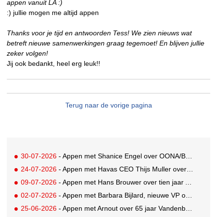
appen vanuit LA :)
:) jullie mogen me altijd appen
Thanks voor je tijd en antwoorden Tess! We zien nieuws wat
betreft nieuwe samenwerkingen graag tegemoet! En blijven jullie
zeker volgen!
Jij ook bedankt, heel erg leuk!!
Terug naar de vorige pagina
30-07-2026
- Appen met Shanice Engel over OONA/BAAS' Human Influence Paper
24-07-2026
- Appen met Havas CEO Thijs Muller over de overname van SportVibes
09-07-2026
- Appen met Hans Brouwer over tien jaar A'DAM Toren
02-07-2026
- Appen met Barbara Bijlard, nieuwe VP of Clients bij DEPT
25-06-2026
- Appen met Arnout over 65 jaar Vandenbusken