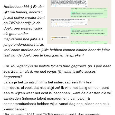
Herkenbaar idd :) En dat
lijkt me handig, doordat
je zelf online creator bent
op TikTok begrijp je de
doelgroep waarschijnlijk
als geen ander.
Inspirerend hoe jullie als
jonge ondernemers al zo
veel coole merken aan jullie hebben kunnen binden door de juiste
taal van de doelgroep te begrijpen en te spreken!
For You Agency is de laatste tijd erg hard gegroeid, (in 3 jaar naar
zo’n 25 man als ik me niet vergis (!)) waar is jullie succes
begonnen?
Ja als je het zo uitschrijft is het inderdaad een flink team
inmiddels, al voelt dat niet altijd zo! Ik vind het lastig om een punt
aan te wijzen waar het echt is ‘begonnen’, want de diensten die wij
aanbieden (inhouse talent management, campaign &
contentproductions) hebben wij al vanaf dag een, alleen een stuk
kleinschaliger.
We zijn vanaf 2021 met TikTok meegegroeid, dus naarmate