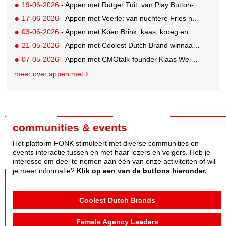
19-06-2026
- Appen met Rutger Tuit: van Play Button-parkeerplaats tot Grand Prix-stem
17-06-2026
- Appen met Veerle: van nuchtere Fries naar Cannes-correspondent
03-06-2026
- Appen met Koen Brink: kaas, kroeg en Oranjegekte
21-05-2026
- Appen met Coolest Dutch Brand winnaar Caroline van Turennout (Zeeman)
07-05-2026
- Appen met CMOtalk-founder Klaas Weima: met volle zeilen naar de VS
meer over appen met
communities & events
Het platform FONK stimuleert met diverse communities en
events interactie tussen en met haar lezers en volgers. Heb je
interesse om deel te nemen aan één van onze activiteiten of wil
je meer informatie?
Klik op een van de buttons hieronder.
Coolest Dutch Brands
Female Agency Leaders