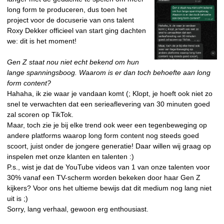
long form te produceren, dus toen het
project voor de docuserie van ons talent
Roxy Dekker officieel van start ging dachten
we: dit is het moment!
Gen Z staat nou niet echt bekend om hun
lange spanningsboog. Waarom is er dan toch behoefte aan long
form content?
Hahaha, ik zie waar je vandaan komt (; Klopt, je hoeft ook niet zo
snel te verwachten dat een serieaflevering van 30 minuten goed
zal scoren op TikTok.
Maar, toch zie je bij elke trend ook weer een tegenbeweging op
andere platforms waarop long form content nog steeds goed
scoort, juist onder de jongere generatie! Daar willen wij graag op
inspelen met onze klanten en talenten :)
P.s., wist je dat de YouTube videos van 1 van onze talenten voor
30% vanaf een TV-scherm worden bekeken door haar Gen Z
kijkers? Voor ons het ultieme bewijs dat dit medium nog lang niet
uit is ;)
Sorry, lang verhaal, gewoon erg enthousiast.