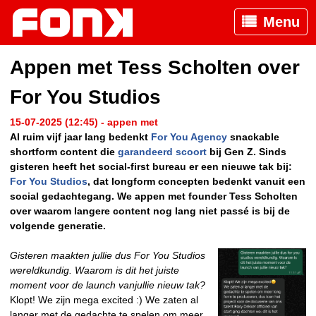
Menu
Appen met Tess Scholten over
For You Studios
15-07-2025 (12:45) - appen met
Al ruim vijf jaar lang bedenkt
For You Agency
snackable
shortform content die
garandeerd scoort
bij Gen Z. Sinds
gisteren heeft het social-first bureau er een nieuwe tak bij:
For You Studios
, dat longform concepten bedenkt vanuit een
social gedachtegang. We appen met founder Tess Scholten
over waarom langere content nog lang niet passé is bij de
volgende generatie.
Gisteren maakten jullie dus For You Studios
wereldkundig. Waarom is dit het juiste
moment voor de launch vanjullie nieuw tak?
Klopt! We zijn mega excited :) We zaten al
langer met de gedachte te spelen om meer