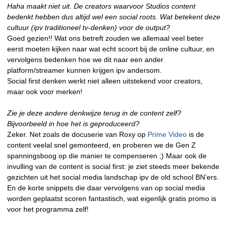
Haha maakt niet uit. De creators waarvoor Studios content
bedenkt hebben dus altijd wel een social roots. Wat betekent deze
cultuur (ipv traditioneel tv-denken) voor de output?
Goed gezien!! Wat ons betreft zouden we allemaal veel beter
eerst moeten kijken naar wat echt scoort bij de online cultuur, en
vervolgens bedenken hoe we dit naar een ander
platform/streamer kunnen krijgen ipv andersom.
Social first denken werkt niet alleen uitstekend voor creators,
maar ook voor merken!
Zie je deze andere denkwijze terug in de content zelf?
Bijvoorbeeld in hoe het is geproduceerd?
Zeker. Net zoals de docuserie van Roxy op
Prime Video
is de
content veelal snel gemonteerd, en proberen we de Gen Z
spanningsboog op die manier te compenseren ;) Maar ook de
invulling van de content is social first: je ziet steeds meer bekende
gezichten uit het social media landschap ipv de old school BN’ers.
En de korte snippets die daar vervolgens van op social media
worden geplaatst scoren fantastisch, wat eigenlijk gratis promo is
voor het programma zelf!