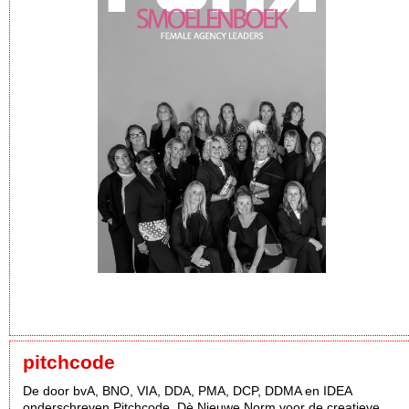
pitchcode
De door bvA, BNO, VIA, DDA, PMA, DCP, DDMA en IDEA
onderschreven Pitchcode. Dè Nieuwe Norm voor de creatieve