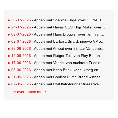
30-07-2026
- Appen met Shanice Engel over OONA/BAAS' Human Influence Paper
24-07-2026
- Appen met Havas CEO Thijs Muller over de overname van SportVibes
09-07-2026
- Appen met Hans Brouwer over tien jaar A'DAM Toren
02-07-2026
- Appen met Barbara Bijlard, nieuwe VP of Clients bij DEPT
25-06-2026
- Appen met Arnout over 65 jaar Vandenbusken
19-06-2026
- Appen met Rutger Tuit: van Play Button-parkeerplaats tot Grand Prix-stem
17-06-2026
- Appen met Veerle: van nuchtere Fries naar Cannes-correspondent
03-06-2026
- Appen met Koen Brink: kaas, kroeg en Oranjegekte
21-05-2026
- Appen met Coolest Dutch Brand winnaar Caroline van Turennout (Zeeman)
07-05-2026
- Appen met CMOtalk-founder Klaas Weima: met volle zeilen naar de VS
meer over appen met