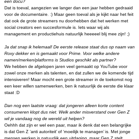
een docu?
Dat is toeval, aangezien we langer dan een jaar hebben gedraaid
voor de documentaire. :) Maar geen toeval als je kijkt naar het feit
dat ook de grote streamers nu doorhebben dat het werken met
social creators een succesformule is. Iets waar wij als
management en productiehuis natuurlijk heeeeel blij mee zijn! ;)
Ja dat snap ik helemaal! De eerste release staat dus op naam van
Roxy dekker en is gemaakt voor Prime. Voor welke andere
namen/merken/platforms is Studios geschikt als partner?
We hebben de afgelopen jaren veel gemaakt op YouTube voor
zowel onze merken als talenten, en dat zullen we de komende tijd
intensiveren! Maar mocht een grote streamer in de toekomst nog
een keer willen samenwerken, ben ik natuurlijk de eerste die klaar
staat :D
Dan nog een laatste vraag: dat jongeren alleen korte content
consumeren klopt dus niet. Welk ander misverstand over Gen Z
wil je vandaag nog de wereld uit helpen?
Oehhh dat zijn er wel een paar, maar ik denk dat een belangrijke
is dat Gen Z ‘anti autoriteit’ of ‘moeilijk te managen’ is. Met jonge
mensen werken is natuurlijk een uitdaging, maar Gen Z stelt