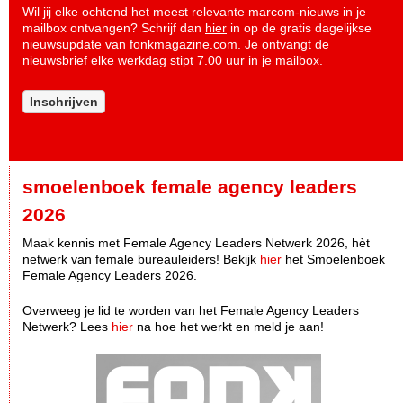
Wil jij elke ochtend het meest relevante marcom-nieuws in je
mailbox ontvangen? Schrijf dan
hier
in op de gratis dagelijkse
nieuwsupdate van fonkmagazine.com. Je ontvangt de
nieuwsbrief elke werkdag stipt 7.00 uur in je mailbox.
Inschrijven
smoelenboek female agency leaders
2026
Maak kennis met Female Agency Leaders Netwerk 2026, hèt
netwerk van female bureauleiders! Bekijk
hier
het Smoelenboek
Female Agency Leaders 2026.
Overweeg je lid te worden van het Female Agency Leaders
Netwerk? Lees
hier
na hoe het werkt en meld je aan!