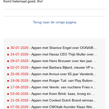
Komt helemaal goed, thx!
Terug naar de vorige pagina
30-07-2026
- Appen met Shanice Engel over OONA/BAAS' Human Influence Paper
24-07-2026
- Appen met Havas CEO Thijs Muller over de overname van SportVibes
09-07-2026
- Appen met Hans Brouwer over tien jaar A'DAM Toren
02-07-2026
- Appen met Barbara Bijlard, nieuwe VP of Clients bij DEPT
25-06-2026
- Appen met Arnout over 65 jaar Vandenbusken
19-06-2026
- Appen met Rutger Tuit: van Play Button-parkeerplaats tot Grand Prix-stem
17-06-2026
- Appen met Veerle: van nuchtere Fries naar Cannes-correspondent
03-06-2026
- Appen met Koen Brink: kaas, kroeg en Oranjegekte
21-05-2026
- Appen met Coolest Dutch Brand winnaar Caroline van Turennout (Zeeman)
07-05-2026
- Appen met CMOtalk-founder Klaas Weima: met volle zeilen naar de VS