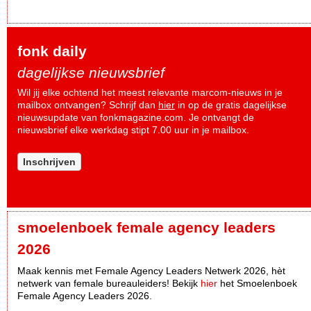
fonk daily
dagelijkse nieuwsbrief
Wil jij elke ochtend het meest relevante marcom-nieuws in je
mailbox ontvangen? Schrijf dan
hier
in op de gratis dagelijkse
nieuwsupdate van fonkmagazine.com. Je ontvangt de
nieuwsbrief elke werkdag stipt 7.00 uur in je mailbox.
Inschrijven
smoelenboek female agency leaders
2026
Maak kennis met Female Agency Leaders Netwerk 2026, hèt
netwerk van female bureauleiders! Bekijk
hier
het Smoelenboek
Female Agency Leaders 2026.