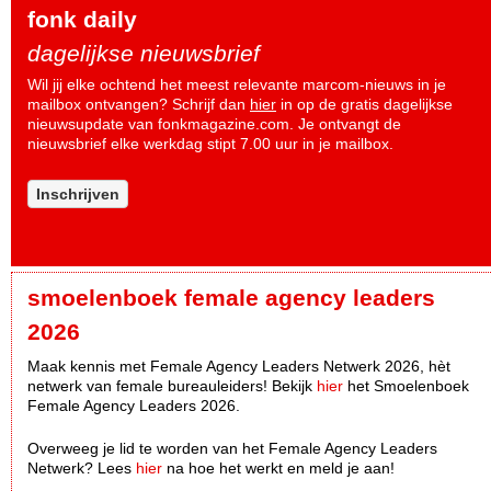
fonk daily
dagelijkse nieuwsbrief
Wil jij elke ochtend het meest relevante marcom-nieuws in je
mailbox ontvangen? Schrijf dan
hier
in op de gratis dagelijkse
nieuwsupdate van fonkmagazine.com. Je ontvangt de
nieuwsbrief elke werkdag stipt 7.00 uur in je mailbox.
Inschrijven
smoelenboek female agency leaders
2026
Maak kennis met Female Agency Leaders Netwerk 2026, hèt
netwerk van female bureauleiders! Bekijk
hier
het Smoelenboek
Female Agency Leaders 2026.
Overweeg je lid te worden van het Female Agency Leaders
Netwerk? Lees
hier
na hoe het werkt en meld je aan!