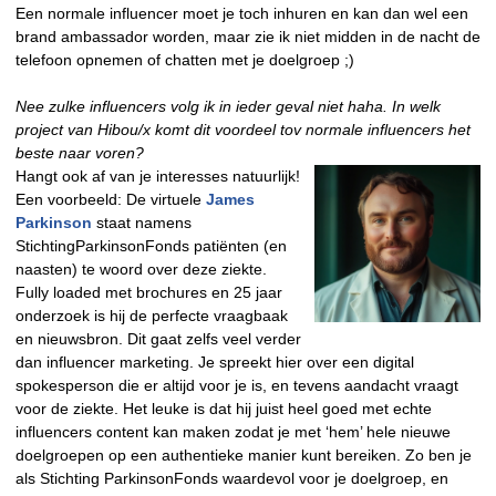
Een normale influencer moet je toch inhuren en kan dan wel een
brand ambassador worden, maar zie ik niet midden in de nacht de
telefoon opnemen of chatten met je doelgroep ;)
Nee zulke influencers volg ik in ieder geval niet haha. In welk
project van Hibou/x komt dit voordeel tov normale influencers het
beste naar voren?
Hangt ook af van je interesses natuurlijk!
Een voorbeeld: De virtuele
James
Parkinson
staat namens
StichtingParkinsonFonds patiënten (en
naasten) te woord over deze ziekte.
Fully loaded met brochures en 25 jaar
onderzoek is hij de perfecte vraagbaak
en nieuwsbron. Dit gaat zelfs veel verder
dan influencer marketing. Je spreekt hier over een digital
spokesperson die er altijd voor je is, en tevens aandacht vraagt
voor de ziekte. Het leuke is dat hij juist heel goed met echte
influencers content kan maken zodat je met ‘hem’ hele nieuwe
doelgroepen op een authentieke manier kunt bereiken. Zo ben je
als Stichting ParkinsonFonds waardevol voor je doelgroep, en