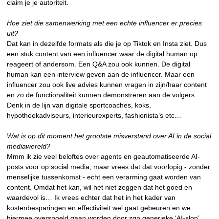
claim je je autoriteit.
Hoe ziet die samenwerking met een echte influencer er precies
uit?
Dat kan in dezelfde formats als die je op Tiktok en Insta ziet. Dus
een stuk content van een influencer waar de digital human op
reageert of andersom. Een Q&A zou ook kunnen. De digital
human kan een interview geven aan de influencer. Maar een
influencer zou ook live advies kunnen vragen in zijn/haar content
en zo de functionaliteit kunnen demonstreren aan de volgers.
Denk in de lijn van digitale sportcoaches, koks,
hypotheekadviseurs, interieurexperts, fashionista’s etc…
Wat is op dit moment het grootste misverstand over AI in de social
mediawereld?
Mmm ik zie veel beloftes over agents en geautomatiseerde AI-
posts voor op social media, maar vrees dat dat voorlopig - zonder
menselijke tussenkomst - echt een verarming gaat worden van
content. Omdat het kan, wil het niet zeggen dat het goed en
waardevol is… Ik vrees echter dat het in het kader van
kostenbesparingen en effectiviteit wel gaat gebeuren en we
hiermee overspoeld gaan worden door zgn generieke ‘AI-slop’.