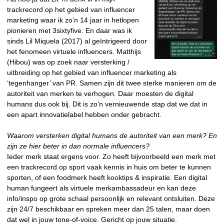
trackrecord op het gebied van influencer
marketing waar ik zo’n 14 jaar in hetlopen
pionieren met 3sixtyfive. En daar was ik
sinds Lil Miquela (2017) al geïntrigeerd door
het fenomeen virtuele influencers. Matthijs
(Hibou) was op zoek naar versterking /
uitbreiding op het gebied van influencer marketing als
‘tegenhanger’ van PR. Samen zijn dit twee sterke manieren om de
autoriteit van merken te verhogen. Daar moesten de digital
humans dus ook bij. Dit is zo’n vernieuwende stap dat we dat in
een apart innovatielabel hebben onder gebracht.
Waarom versterken digital humans de autoriteit van een merk? En
zijn ze hier beter in dan normale influencers?
Ieder merk staat ergens voor. Zo heeft bijvoorbeeld een merk met
een trackrecord op sport vaak kennis in huis om beter te kunnen
sporten, of een foodmerk heeft kooktips & inspiratie. Een digital
human fungeert als virtuele merkambassadeur en kan deze
info/inspo op grote schaal persoonlijk en relevant ontsluiten. Deze
zijn 24/7 beschikbaar en spreken meer dan 25 talen, maar doen
dat wel in jouw tone-of-voice. Gericht op jouw situatie.