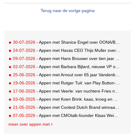
Terug naar de vorige pagina
30-07-2026
- Appen met Shanice Engel over OONA/BAAS' Human Influence Paper
24-07-2026
- Appen met Havas CEO Thijs Muller over de overname van SportVibes
09-07-2026
- Appen met Hans Brouwer over tien jaar A'DAM Toren
02-07-2026
- Appen met Barbara Bijlard, nieuwe VP of Clients bij DEPT
25-06-2026
- Appen met Arnout over 65 jaar Vandenbusken
19-06-2026
- Appen met Rutger Tuit: van Play Button-parkeerplaats tot Grand Prix-stem
17-06-2026
- Appen met Veerle: van nuchtere Fries naar Cannes-correspondent
03-06-2026
- Appen met Koen Brink: kaas, kroeg en Oranjegekte
21-05-2026
- Appen met Coolest Dutch Brand winnaar Caroline van Turennout (Zeeman)
07-05-2026
- Appen met CMOtalk-founder Klaas Weima: met volle zeilen naar de VS
meer over appen met