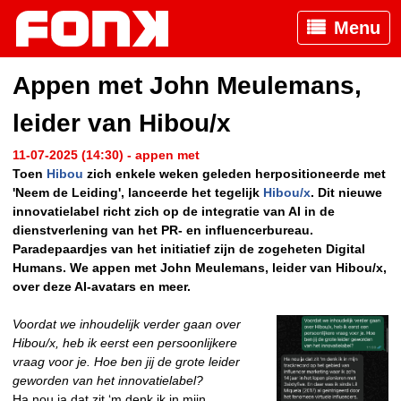
Menu
Appen met John Meulemans,
leider van Hibou/x
11-07-2025 (14:30) - appen met
Toen
Hibou
zich enkele weken geleden herpositioneerde met
'Neem de Leiding', lanceerde het tegelijk
Hibou/x
. Dit nieuwe
innovatielabel richt zich op de integratie van AI in de
dienstverlening van het PR- en influencerbureau.
Paradepaardjes van het initiatief zijn de zogeheten Digital
Humans. We appen met John Meulemans, leider van Hibou/x,
over deze AI-avatars en meer.
Voordat we inhoudelijk verder gaan over
Hibou/x, heb ik eerst een persoonlijkere
vraag voor je. Hoe ben jij de grote leider
geworden van het innovatielabel?
Ha nou ja dat zit ‘m denk ik in mijn