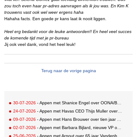
zou toch even haar pr-adres aanvragen als ik jou was. En Kim K
trouwens vast ook wel weer ergens haha
Hahaha facts. Een goede pr kans laat ik nooit liggen.
Heel erg bedankt voor de leuke antwoorden!! En heel veel succes
de komende tijd met je pr-bureau
Jij ook veel dank, vond het heel leuk!
Terug naar de vorige pagina
30-07-2026
- Appen met Shanice Engel over OONA/BAAS' Human Influence Paper
24-07-2026
- Appen met Havas CEO Thijs Muller over de overname van SportVibes
09-07-2026
- Appen met Hans Brouwer over tien jaar A'DAM Toren
02-07-2026
- Appen met Barbara Bijlard, nieuwe VP of Clients bij DEPT
25-06-2026
- Appen met Arnout over 65 jaar Vandenbusken