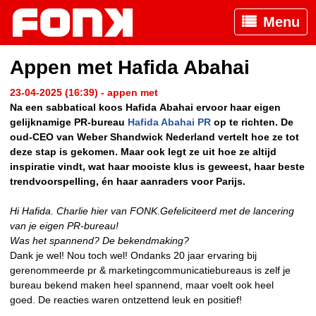
Menu
Appen met Hafida Abahai
23-04-2025 (16:39) - appen met
Na een sabbatical koos Hafida Abahai ervoor haar eigen
gelijknamige PR-bureau
Hafida Abahai PR
op te richten. De
oud-CEO van Weber Shandwick Nederland vertelt hoe ze tot
deze stap is gekomen. Maar ook legt ze uit hoe ze altijd
inspiratie vindt, wat haar mooiste klus is geweest, haar beste
trendvoorspelling, én haar aanraders voor Parijs.
Hi Hafida. Charlie hier van FONK.Gefeliciteerd met de lancering
van je eigen PR-bureau!
Was het spannend? De bekendmaking?
Dank je wel! Nou toch wel! Ondanks 20 jaar ervaring bij
gerenommeerde pr & marketingcommunicatiebureaus is zelf je
bureau bekend maken heel spannend, maar voelt ook heel
goed.
De reacties waren ontzettend leuk en positief!