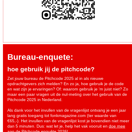
Bureau-enquete:
hoe gebruik jij de pitchcode?
Zet jouw bureau de Pitchcode 2025 al in als nieuwe
opdrachtgevers zich melden? En zo ja, hoe gebruik je de code
en wat zijn je ervaringen? Of: waarom gebruik je ‘m juist niet? Zo
maar een paar vragen uit de nul-meting over het gebruik van de
Pitchcode 2025 in Nederland.
Als dank voor het invullen van de vragenlijst ontvang je een jaar
lang gratis toegang tot fonkmagazine.com (ter waarde van
€65,-). Het invullen van de vragenlijst kost je bovendien niet meer
dan 5 minuten. Dus: wat let je, help het vak vooruit en
doe mee
aan de Pitchcode enquête 2026
!