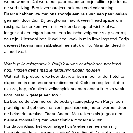
we nu wonen. Dat werd een paar maanden mijn fulltime job tot na
de verhuizing. Een levensproject, ook met veel voldoening.
Daarna hebben we met ons zoontje een reis van een paar weken
gemaakt door Bali. Bij terugkomst had ik weer ‘head space’ om
rustig na te denken over mijn volgende stap, al wist ik al wat
langer dat een eigen bureau een logische volgende stap voor mij
zou zijn. Uiteraard ben ik wel heel vaak in mijn lievelingsstad Parijs
geweest tijdens mijn sabbatical, een stuk of 4x. Maar dat deed ik
al heel vaak.
Wat is je lievelingsplek in Parijs? Ik was er afgelopen weekend
nog! Hidden gems mag je natuurlijk hidden houden
Wat niet! Ik probeer elke keer dat ik er ben in een ander hotel te
slapen en in een ander arrondissement. Gek genoeg kan ik dus
niet zo, hop, m’n allerlievelingsplek noemen omdat ik er zo vaak
kom. Maar ik geef je een top 3.
La Bourse de Commerce: de oude graanopslag van Parijs, een
prachtig rond gebouw met veel geschiedenis, herontworpen door
de bekende architect Tadao Andao. Met telkens als je gaat een
nieuwe toonstelling met waanzinnige moderne kunst.
Fondation Alaïa: het voormalige huis/atelier van een van mijn
favoriete mode-ontwerpers, (wijlen) Azzedine Alaïa. Het is nu een