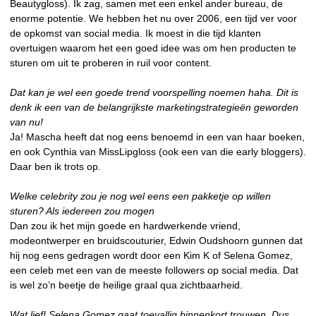
Beautygloss). Ik zag, samen met een enkel ander bureau, de
enorme potentie. We hebben het nu over 2006, een tijd ver voor
de opkomst van social media. Ik moest in die tijd klanten
overtuigen waarom het een goed idee was om hen producten te
sturen om uit te proberen in ruil voor content.
Dat kan je wel een goede trend voorspelling noemen haha. Dit is
denk ik een van de belangrijkste marketingstrategieën geworden
van nu!
Ja! Mascha heeft dat nog eens benoemd in een van haar boeken,
en ook Cynthia van MissLipgloss (ook een van die early bloggers).
Daar ben ik trots op.
Welke celebrity zou je nog wel eens een pakketje op willen
sturen? Als iedereen zou mogen
Dan zou ik het mijn goede en hardwerkende vriend,
modeontwerper en bruidscouturier, Edwin Oudshoorn gunnen dat
hij nog eens gedragen wordt door een Kim K of Selena Gomez,
een celeb met een van de meeste followers op social media. Dat
is wel zo’n beetje de heilige graal qua zichtbaarheid.
Wat lief! Selena Gomez gaat toevallig binnenkort trouwen. Dus