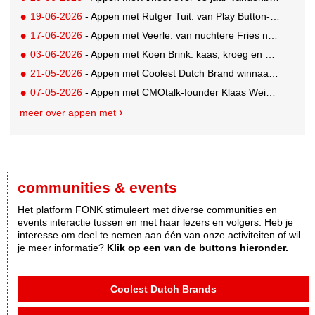
19-06-2026
- Appen met Rutger Tuit: van Play Button-parkeerplaats tot Grand Prix-stem
17-06-2026
- Appen met Veerle: van nuchtere Fries naar Cannes-correspondent
03-06-2026
- Appen met Koen Brink: kaas, kroeg en Oranjegekte
21-05-2026
- Appen met Coolest Dutch Brand winnaar Caroline van Turennout (Zeeman)
07-05-2026
- Appen met CMOtalk-founder Klaas Weima: met volle zeilen naar de VS
meer over appen met
communities & events
Het platform FONK stimuleert met diverse communities en
events interactie tussen en met haar lezers en volgers. Heb je
interesse om deel te nemen aan één van onze activiteiten of wil
je meer informatie?
Klik op een van de buttons hieronder.
Coolest Dutch Brands