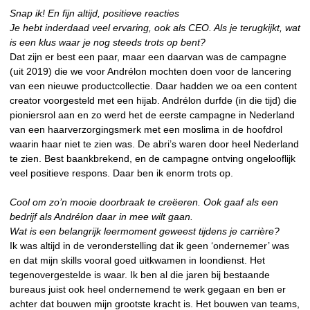
Snap ik! En fijn altijd, positieve reacties
Je hebt inderdaad veel ervaring, ook als CEO. Als je terugkijkt, wat
is een klus waar je nog steeds trots op bent?
Dat zijn er best een paar, maar een daarvan was de campagne
(uit 2019) die we voor Andrélon mochten doen voor de lancering
van een nieuwe productcollectie. Daar hadden we oa een content
creator voorgesteld met een hijab. Andrélon durfde (in die tijd) die
pioniersrol aan en zo werd het de eerste campagne in Nederland
van een haarverzorgingsmerk met een moslima in de hoofdrol
waarin haar niet te zien was. De abri’s waren door heel Nederland
te zien. Best baankbrekend, en de campagne ontving ongelooflijk
veel positieve respons. Daar ben ik enorm trots op.
Cool om zo’n mooie doorbraak te creëeren. Ook gaaf als een
bedrijf als Andrélon daar in mee wilt gaan.
Wat is een belangrijk leermoment geweest tijdens je carrière?
Ik was altijd in de veronderstelling dat ik geen ‘ondernemer’ was
en dat mijn skills vooral goed uitkwamen in loondienst. Het
tegenovergestelde is waar. Ik ben al die jaren bij bestaande
bureaus juist ook heel ondernemend te werk gegaan en ben er
achter dat bouwen mijn grootste kracht is. Het bouwen van teams,