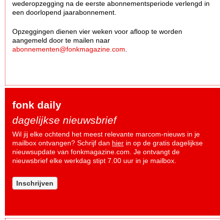
wederopzegging na de eerste abonnementsperiode verlengd in
een doorlopend jaarabonnement.
Opzeggingen dienen vier weken voor afloop te worden
aangemeld door te mailen naar
abonnementen@fonkmagazine.com
.
fonk daily
dagelijkse nieuwsbrief
Wil jij elke ochtend het meest relevante marcom-nieuws in je
mailbox ontvangen? Schrijf dan
hier
in op de gratis dagelijkse
nieuwsupdate van fonkmagazine.com. Je ontvangt de
nieuwsbrief elke werkdag stipt 7.00 uur in je mailbox.
Inschrijven