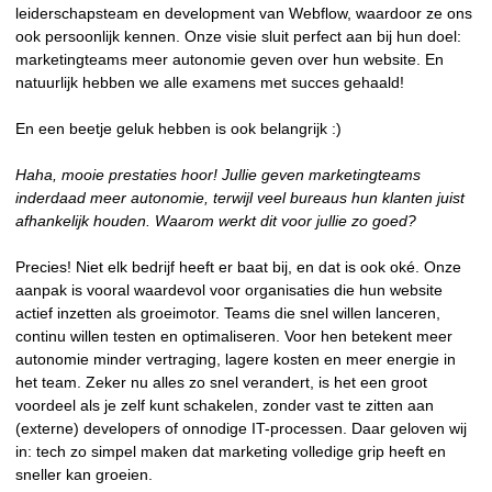
leiderschapsteam en development van Webflow, waardoor ze ons
ook persoonlijk kennen. Onze visie sluit perfect aan bij hun doel:
marketingteams meer autonomie geven over hun website. En
natuurlijk hebben we alle examens met succes gehaald!
En een beetje geluk hebben is ook belangrijk :)
Haha, mooie prestaties hoor! Jullie geven marketingteams
inderdaad meer autonomie, terwijl veel bureaus hun klanten juist
afhankelijk houden. Waarom werkt dit voor jullie zo goed?
Precies! Niet elk bedrijf heeft er baat bij, en dat is ook oké. Onze
aanpak is vooral waardevol voor organisaties die hun website
actief inzetten als groeimotor. Teams die snel willen lanceren,
continu willen testen en optimaliseren. Voor hen betekent meer
autonomie minder vertraging, lagere kosten en meer energie in
het team. Zeker nu alles zo snel verandert, is het een groot
voordeel als je zelf kunt schakelen, zonder vast te zitten aan
(externe) developers of onnodige IT-processen. Daar geloven wij
in: tech zo simpel maken dat marketing volledige grip heeft en
sneller kan groeien.