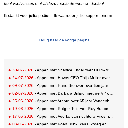
heel veel succes met al deze mooie dromen en doelen!
Bedankt voor jullie podium. Ik waardeer jullie support enorm!
Terug naar de vorige pagina
30-07-2026
- Appen met Shanice Engel over OONA/BAAS' Human Influence Paper
24-07-2026
- Appen met Havas CEO Thijs Muller over de overname van SportVibes
09-07-2026
- Appen met Hans Brouwer over tien jaar A'DAM Toren
02-07-2026
- Appen met Barbara Bijlard, nieuwe VP of Clients bij DEPT
25-06-2026
- Appen met Arnout over 65 jaar Vandenbusken
19-06-2026
- Appen met Rutger Tuit: van Play Button-parkeerplaats tot Grand Prix-stem
17-06-2026
- Appen met Veerle: van nuchtere Fries naar Cannes-correspondent
03-06-2026
- Appen met Koen Brink: kaas, kroeg en Oranjegekte