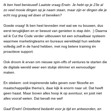
Ik ben heel benieuwd! Laatste vraag Erwin: Je hebt op je 23e al
zo veel mooie dingen op je naam staan, maar zijn er dingen die je
echt nog graag wil doen of bereiken?
Goede vraag! Ik ben heel tevreden met wat we nu bouwen, dus
eerst terugkijken en er bewust van genieten is stap één. :) Daarna
wil ik Cut the Code verder uitbouwen tot een schaalbaar systeem
waarmee marketingteams en bureaus wereldwijd hun website
volledig zelf in de hand hebben, met nog betere training én
proactieve support.
Ook droom ik ervan om nieuwe spin-offs of ventures te starten die
de digitale wereld weer een stukje slimmer en eenvoudiger
maken.
En stiekem: ooit inspirerende talks geven over filosofie en
maatschappelijke thema’s, daar kijk ik enorm naar uit. Dat heeft
geen haast. Maar boven alles hoop ik op avontuur, en juist niet
alles vooraf weten. Dat bevalt me wel!
Gaaf Erwin! Ontzettend bedankt voor je tijd en antwoorden, en