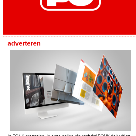
adverteren
In FONK magazine, in onze online nieuwsbrief FONK daily óf op