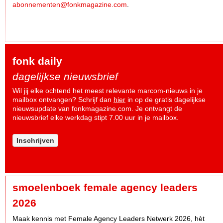
abonnementen@fonkmagazine.com
.
fonk daily
dagelijkse nieuwsbrief
Wil jij elke ochtend het meest relevante marcom-nieuws in je
mailbox ontvangen? Schrijf dan
hier
in op de gratis dagelijkse
nieuwsupdate van fonkmagazine.com. Je ontvangt de
nieuwsbrief elke werkdag stipt 7.00 uur in je mailbox.
Inschrijven
smoelenboek female agency leaders
2026
Maak kennis met Female Agency Leaders Netwerk 2026, hèt