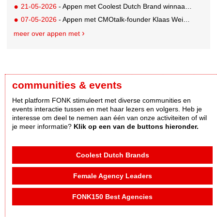
21-05-2026
- Appen met Coolest Dutch Brand winnaar Caroline van Turennout (Zeeman)
07-05-2026
- Appen met CMOtalk-founder Klaas Weima: met volle zeilen naar de VS
meer over appen met
communities & events
Het platform FONK stimuleert met diverse communities en
events interactie tussen en met haar lezers en volgers. Heb je
interesse om deel te nemen aan één van onze activiteiten of wil
je meer informatie?
Klik op een van de buttons hieronder.
Coolest Dutch Brands
Female Agency Leaders
FONK150 Best Agencies