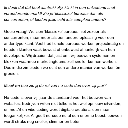
Ik denk dat dat heel aantrekkelijk klinkt in een ontzettend snel
veranderende markt! Zie je 'klassieke' bureaus dan als
concurrenten, of bieden jullie echt iets compleet anders?
Goeie vraag! We zien ‘klassieke’ bureaus niet zozeer als
concurrenten, maar meer als een andere oplossing voor een
ander type klant. Veel traditionele bureaus werken projectmatig en
houden klanten vaak bewust of onbewust afhankelijk van hun
developers. Wij draaien dat juist om: wij bouwen systemen en
blokken waarmee marketingteams zelf sneller kunnen werken.
Dus in die zin bieden we echt een andere manier van werken én
groeien.
Mooi! En hoe zie jij de rol van no-code dan over vijf jaar?
No-code is over vijf jaar de standaard voor het bouwen van
websites. Bedrijven willen niet telkens het wiel opnieuw uitvinden,
en met AI en vibe coding wordt digitale creatie alleen maar
toegankelijker. AI geeft no-code nu al een enorme boost: bouwen
wordt straks nog sneller, slimmer en beter.