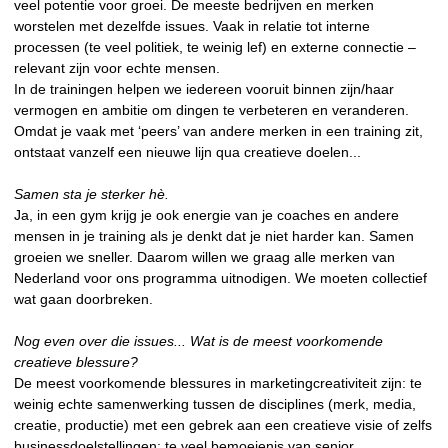
veel potentie voor groei. De meeste bedrijven en merken
worstelen met dezelfde issues. Vaak in relatie tot interne
processen (te veel politiek, te weinig lef) en externe connectie –
relevant zijn voor echte mensen.
In de trainingen helpen we iedereen vooruit binnen zijn/haar
vermogen en ambitie om dingen te verbeteren en veranderen.
Omdat je vaak met ‘peers’ van andere merken in een training zit,
ontstaat vanzelf een nieuwe lijn qua creatieve doelen...
Samen sta je sterker hè.
Ja, in een gym krijg je ook energie van je coaches en andere
mensen in je training als je denkt dat je niet harder kan. Samen
groeien we sneller. Daarom willen we graag alle merken van
Nederland voor ons programma uitnodigen. We moeten collectief
wat gaan doorbreken.
Nog even over die issues... Wat is de meest voorkomende
creatieve blessure?
De meest voorkomende blessures in marketingcreativiteit zijn: te
weinig echte samenwerking tussen de disciplines (merk, media,
creatie, productie) met een gebrek aan een creatieve visie of zelfs
businessdoelstellingen; te veel bemoeienis van senior