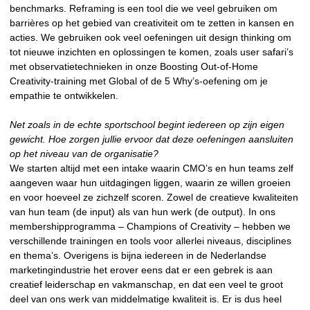
benchmarks. Reframing is een tool die we veel gebruiken om
barrières op het gebied van creativiteit om te zetten in kansen en
acties. We gebruiken ook veel oefeningen uit design thinking om
tot nieuwe inzichten en oplossingen te komen, zoals user safari’s
met observatietechnieken in onze Boosting Out-of-Home
Creativity-training met Global of de 5 Why’s-oefening om je
empathie te ontwikkelen.
Net zoals in de echte sportschool begint iedereen op zijn eigen
gewicht. Hoe zorgen jullie ervoor dat deze oefeningen aansluiten
op het niveau van de organisatie?
We starten altijd met een intake waarin CMO’s en hun teams zelf
aangeven waar hun uitdagingen liggen, waarin ze willen groeien
en voor hoeveel ze zichzelf scoren. Zowel de creatieve kwaliteiten
van hun team (de input) als van hun werk (de output). In ons
membershipprogramma – Champions of Creativity – hebben we
verschillende trainingen en tools voor allerlei niveaus, disciplines
en thema’s. Overigens is bijna iedereen in de Nederlandse
marketingindustrie het erover eens dat er een gebrek is aan
creatief leiderschap en vakmanschap, en dat een veel te groot
deel van ons werk van middelmatige kwaliteit is. Er is dus heel