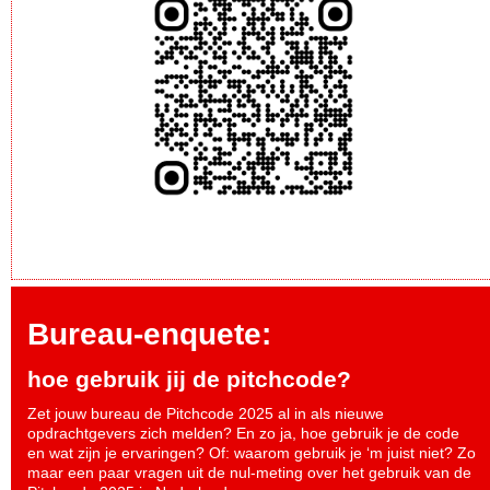
Bureau-enquete:
hoe gebruik jij de pitchcode?
Zet jouw bureau de Pitchcode 2025 al in als nieuwe
opdrachtgevers zich melden? En zo ja, hoe gebruik je de code
en wat zijn je ervaringen? Of: waarom gebruik je ‘m juist niet? Zo
maar een paar vragen uit de nul-meting over het gebruik van de