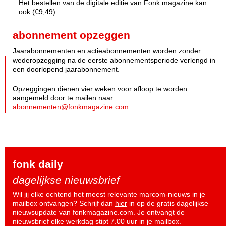
Het bestellen van de digitale editie van Fonk magazine kan
ook (€9,49)
abonnement opzeggen
Jaarabonnementen en actieabonnementen worden zonder
wederopzegging na de eerste abonnementsperiode verlengd in
een doorlopend jaarabonnement.
Opzeggingen dienen vier weken voor afloop te worden
aangemeld door te mailen naar
abonnementen@fonkmagazine.com
.
fonk daily
dagelijkse nieuwsbrief
Wil jij elke ochtend het meest relevante marcom-nieuws in je
mailbox ontvangen? Schrijf dan
hier
in op de gratis dagelijkse
nieuwsupdate van fonkmagazine.com. Je ontvangt de
nieuwsbrief elke werkdag stipt 7.00 uur in je mailbox.