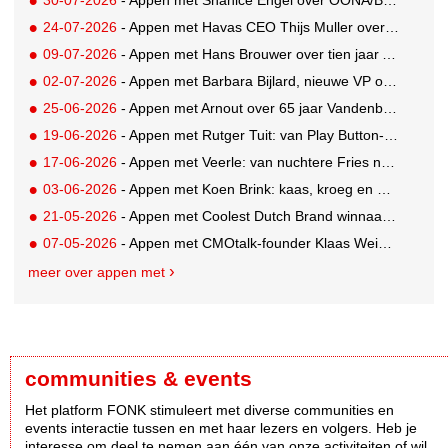
30-07-2026
- Appen met Shanice Engel over OONA/BAAS' Human Influence Paper
24-07-2026
- Appen met Havas CEO Thijs Muller over de overname van SportVibes
09-07-2026
- Appen met Hans Brouwer over tien jaar A'DAM Toren
02-07-2026
- Appen met Barbara Bijlard, nieuwe VP of Clients bij DEPT
25-06-2026
- Appen met Arnout over 65 jaar Vandenbusken
19-06-2026
- Appen met Rutger Tuit: van Play Button-parkeerplaats tot Grand Prix-stem
17-06-2026
- Appen met Veerle: van nuchtere Fries naar Cannes-correspondent
03-06-2026
- Appen met Koen Brink: kaas, kroeg en Oranjegekte
21-05-2026
- Appen met Coolest Dutch Brand winnaar Caroline van Turennout (Zeeman)
07-05-2026
- Appen met CMOtalk-founder Klaas Weima: met volle zeilen naar de VS
meer over appen met
communities & events
Het platform FONK stimuleert met diverse communities en
events interactie tussen en met haar lezers en volgers. Heb je
interesse om deel te nemen aan één van onze activiteiten of wil