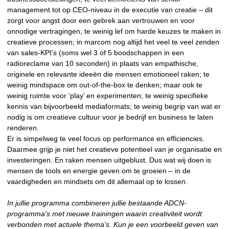
management tot op CEO-niveau in de executie van creatie – dit
zorgt voor angst door een gebrek aan vertrouwen en voor
onnodige vertragingen; te weinig lef om harde keuzes te maken in
creatieve processen; in marcom nog altijd het veel te veel zenden
van sales-KPI’s (soms wel 3 of 5 boodschappen in een
radioreclame van 10 seconden) in plaats van empathische,
originele en relevante ideeën die mensen emotioneel raken; te
weinig mindspace om out-of-the-box te denken; maar ook te
weinig ruimte voor ‘play’ en experimenten; te weinig specifieke
kennis van bijvoorbeeld mediaformats; te weinig begrip van wat er
nodig is om creatieve cultuur voor je bedrijf en business te laten
renderen.
Er is simpelweg te veel focus op performance en efficiencies.
Daarmee grijp je niet het creatieve potentieel van je organisatie en
investeringen. En raken mensen uitgeblust. Dus wat wij doen is
mensen de tools en energie geven om te groeien – in de
vaardigheden en mindsets om dit allemaal op te lossen.
In jullie programma combineren jullie bestaande ADCN-
programma's met nieuwe trainingen waarin creativiteit wordt
verbonden met actuele thema's. Kun je een voorbeeld geven van