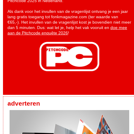
Pitchcode 2025 in Nederland.
Als dank voor het invullen van de vragenlijst ontvang je een jaar
lang gratis toegang tot fonkmagazine.com (ter waarde van
€65,-). Het invullen van de vragenlijst kost je bovendien niet meer
dan 5 minuten. Dus: wat let je, help het vak vooruit en
doe mee
aan de Pitchcode enquête 2026
!
adverteren