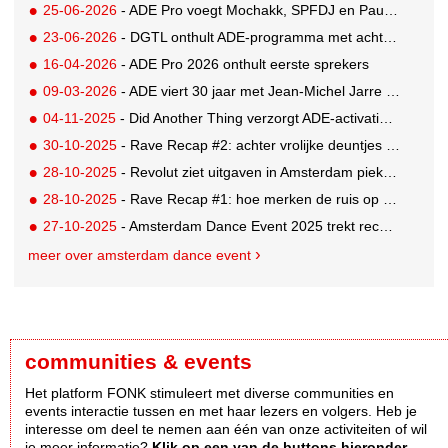
25-06-2026
- ADE Pro voegt Mochakk, SPFDJ en Paul Hartnoll toe aan jubileum line-up
23-06-2026
- DGTL onthult ADE-programma met acht shows op twee locaties
16-04-2026
- ADE Pro 2026 onthult eerste sprekers
09-03-2026
- ADE viert 30 jaar met Jean-Michel Jarre als eregast
04-11-2025
- Did Another Thing verzorgt ADE-activaties Dolby en Thuisbezorgd
30-10-2025
- Rave Recap #2: achter vrolijke deuntjes schuilen serieuze woorden
28-10-2025
- Revolut ziet uitgaven in Amsterdam pieken tijdens ADE
28-10-2025
- Rave Recap #1: hoe merken de ruis op social media doorbreken
27-10-2025
- Amsterdam Dance Event 2025 trekt recordaantal bezoekers
meer over amsterdam dance event
communities & events
Het platform FONK stimuleert met diverse communities en
events interactie tussen en met haar lezers en volgers. Heb je
interesse om deel te nemen aan één van onze activiteiten of wil
je meer informatie?
Klik op een van de buttons hieronder.