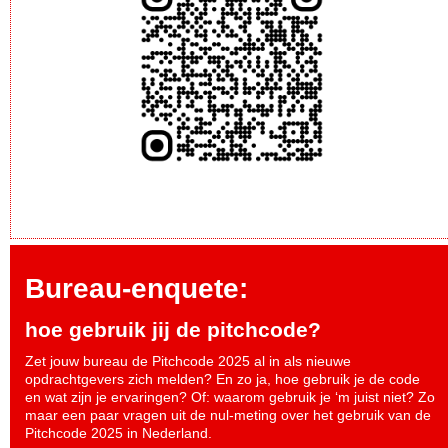
Bureau-enquete:
hoe gebruik jij de pitchcode?
Zet jouw bureau de Pitchcode 2025 al in als nieuwe
opdrachtgevers zich melden? En zo ja, hoe gebruik je de code
en wat zijn je ervaringen? Of: waarom gebruik je ‘m juist niet? Zo
maar een paar vragen uit de nul-meting over het gebruik van de
Pitchcode 2025 in Nederland.