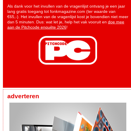
Als dank voor het invullen van de vragenlijst ontvang je een jaar
lang gratis toegang tot fonkmagazine.com (ter waarde van
€65,-). Het invullen van de vragenlijst kost je bovendien niet meer
dan 5 minuten. Dus: wat let je, help het vak vooruit en
doe mee
aan de Pitchcode enquête 2026
!
adverteren