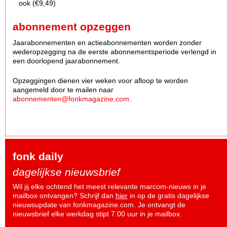
ook (€9,49)
abonnement opzeggen
Jaarabonnementen en actieabonnementen worden zonder
wederopzegging na de eerste abonnementsperiode verlengd in
een doorlopend jaarabonnement.
Opzeggingen dienen vier weken voor afloop te worden
aangemeld door te mailen naar
abonnementen@fonkmagazine.com
.
fonk daily
dagelijkse nieuwsbrief
Wil jij elke ochtend het meest relevante marcom-nieuws in je
mailbox ontvangen? Schrijf dan
hier
in op de gratis dagelijkse
nieuwsupdate van fonkmagazine.com. Je ontvangt de
nieuwsbrief elke werkdag stipt 7.00 uur in je mailbox.