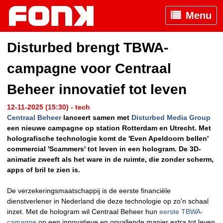
Menu
Disturbed brengt TBWA-
campagne voor Centraal
Beheer innovatief tot leven
12-11-2025 (15:30) - tech
Centraal Beheer
lanceert samen met
Disturbed Media Group
een nieuwe campagne op station Rotterdam en Utrecht. Met
holografische technologie komt de 'Even Apeldoorn bellen'
commercial 'Scammers' tot leven in een hologram. De 3D-
animatie zweeft als het ware in de ruimte, die zonder scherm,
apps of bril te zien is.
De verzekeringsmaatschappij is de eerste financiële
dienstverlener in Nederland die deze technologie op zo'n schaal
inzet. Met de hologram wil Centraal Beheer hun
eerste TBWA-
camagne
op een innovatieve en opvallende manier extra tot leven