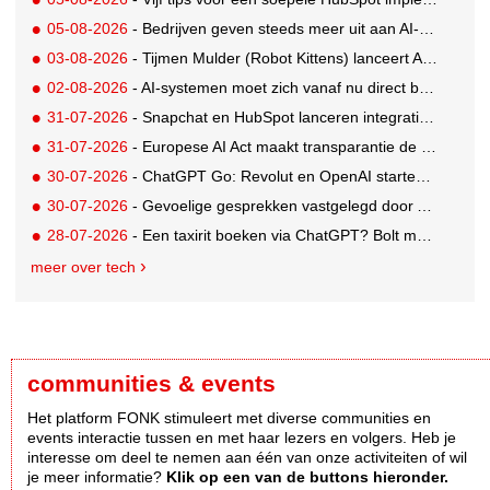
05-08-2026
- Bedrijven geven steeds meer uit aan AI-native tools: Anthropic grootste stijger, OpenAI koploper
03-08-2026
- Tijmen Mulder (Robot Kittens) lanceert AI-assisted softwarebedrijf aiaicaptain
02-08-2026
- AI-systemen moet zich vanaf nu direct bekendmaken
31-07-2026
- Snapchat en HubSpot lanceren integratie voor soepelere leadconversie
31-07-2026
- Europese AI Act maakt transparantie de nieuwe standaard voor AI
30-07-2026
- ChatGPT Go: Revolut en OpenAI starten internationale samenwerking
30-07-2026
- Gevoelige gesprekken vastgelegd door AI: Kind & meer, Zij aan Zij en Aventurijn kiezen voor Notizy
28-07-2026
- Een taxirit boeken via ChatGPT? Bolt maakt het mogelijk
meer over tech
communities & events
Het platform FONK stimuleert met diverse communities en
events interactie tussen en met haar lezers en volgers. Heb je
interesse om deel te nemen aan één van onze activiteiten of wil
je meer informatie?
Klik op een van de buttons hieronder.