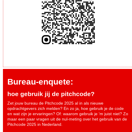
Bureau-enquete:
hoe gebruik jij de pitchcode?
Zet jouw bureau de Pitchcode 2025 al in als nieuwe
opdrachtgevers zich melden? En zo ja, hoe gebruik je de code
en wat zijn je ervaringen? Of: waarom gebruik je ‘m juist niet? Zo
maar een paar vragen uit de nul-meting over het gebruik van de
Pitchcode 2025 in Nederland.