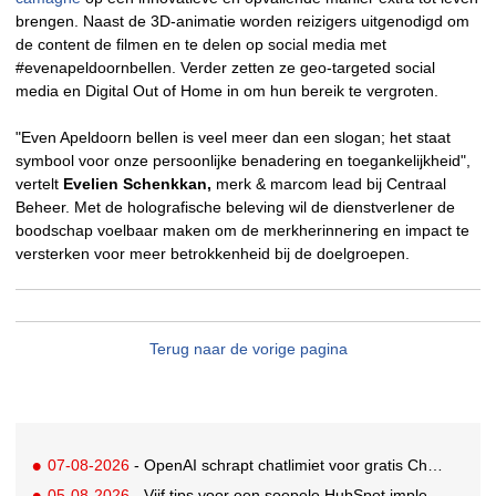
brengen. Naast de 3D-animatie worden reizigers uitgenodigd om
de content de filmen en te delen op social media met
#evenapeldoornbellen. Verder zetten ze geo-targeted social
media en Digital Out of Home in om hun bereik te vergroten.
"Even Apeldoorn bellen is veel meer dan een slogan; het staat
symbool voor onze persoonlijke benadering en toegankelijkheid",
vertelt
Evelien Schenkkan,
merk & marcom lead bij Centraal
Beheer. Met de holografische beleving wil de dienstverlener de
boodschap voelbaar maken om de merkherinnering en impact te
versterken voor meer betrokkenheid bij de doelgroepen.
Terug naar de vorige pagina
07-08-2026
- OpenAI schrapt chatlimiet voor gratis ChatGPT-gebruikers
05-08-2026
- Vijf tips voor een soepele HubSpot implementatie