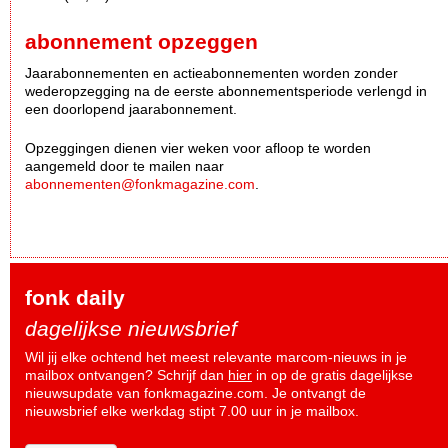
abonnement opzeggen
Jaarabonnementen en actieabonnementen worden zonder
wederopzegging na de eerste abonnementsperiode verlengd in
een doorlopend jaarabonnement.
Opzeggingen dienen vier weken voor afloop te worden
aangemeld door te mailen naar
abonnementen@fonkmagazine.com
.
fonk daily
dagelijkse nieuwsbrief
Wil jij elke ochtend het meest relevante marcom-nieuws in je
mailbox ontvangen? Schrijf dan
hier
in op de gratis dagelijkse
nieuwsupdate van fonkmagazine.com. Je ontvangt de
nieuwsbrief elke werkdag stipt 7.00 uur in je mailbox.