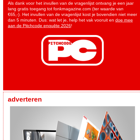
Als dank voor het invullen van de vragenlijst ontvang je een jaar
lang gratis toegang tot fonkmagazine.com (ter waarde van
€65,-). Het invullen van de vragenlijst kost je bovendien niet meer
dan 5 minuten. Dus: wat let je, help het vak vooruit en
doe mee
aan de Pitchcode enquête 2026
!
adverteren