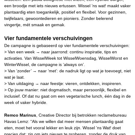
een broodje met iets nieuws ertussen. Wissel ’ns wat! maakt vaker
plantaardig eten toegankelijk, positief en flexibel. Voor gezinnen,
twijfelaars, gewoontedieren en pioniers. Zonder belerend
vingertje, mét smaak en gemak.
Vier fundamentele verschuivingen
De campagne is gebaseerd op vier fundamentele verschuivingen:
> Van een week → naar jaarrond: continu inspiratie, tips en
activaties. Van WisselWeek tot WisselWoensdag, WisselWorst en
WinterWissel, de campagne is ‘always on’.
> Van ‘zonder’ → naar ‘met’: de nadruk ligt op wat je toevoegt, niet
wat je laat.
> Van uitdaging → naar feestje: vieren, ontdekken, inspireren.
> Op jouw manier: niet dogmatisch, maar persoonlijk, flexibel en
inclusief. Of dat nu gaat om een vegetarische lunch, één dag in de
week of vaker hybride.
Remco Marinus
, Creative Director bij betrokken reclamebureau
Havas Lemz: “Als we willen dat meer mensen plantaardig gaat
eten, moet het vooral lekker en leuk zijn. Wissel ’ns Wat! doet
precies dat: zin om iets nieuws te proberen, zonder de druk van