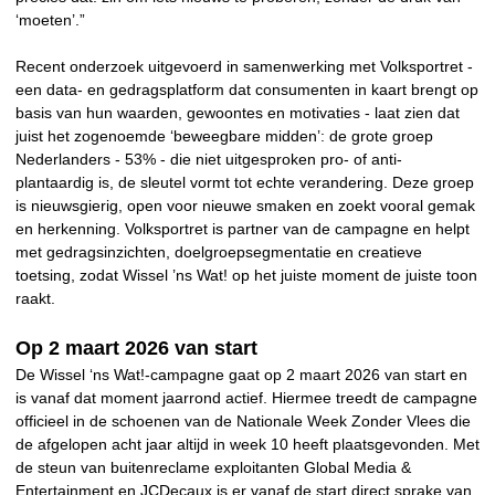
‘moeten’.”
Recent onderzoek uitgevoerd in samenwerking met Volksportret -
een data- en gedragsplatform dat consumenten in kaart brengt op
basis van hun waarden, gewoontes en motivaties - laat zien dat
juist het zogenoemde ‘beweegbare midden’: de grote groep
Nederlanders - 53% - die niet uitgesproken pro- of anti-
plantaardig is, de sleutel vormt tot echte verandering. Deze groep
is nieuwsgierig, open voor nieuwe smaken en zoekt vooral gemak
en herkenning. Volksportret is partner van de campagne en helpt
met gedragsinzichten, doelgroepsegmentatie en creatieve
toetsing, zodat Wissel ’ns Wat! op het juiste moment de juiste toon
raakt.
Op 2 maart 2026 van start
De Wissel ‘ns Wat!-campagne gaat op 2 maart 2026 van start en
is vanaf dat moment jaarrond actief. Hiermee treedt de campagne
officieel in de schoenen van de Nationale Week Zonder Vlees die
de afgelopen acht jaar altijd in week 10 heeft plaatsgevonden. Met
de steun van buitenreclame exploitanten Global Media &
Entertainment en JCDecaux is er vanaf de start direct sprake van