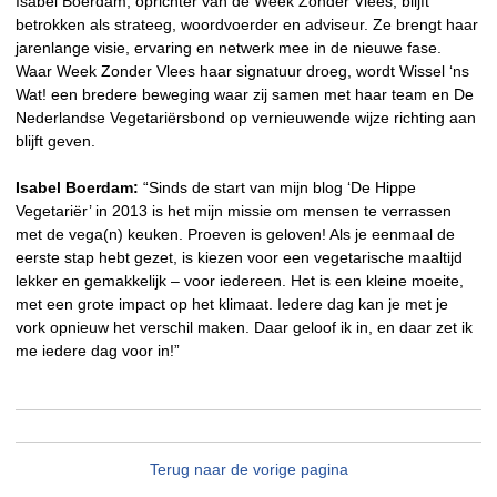
Isabel Boerdam, oprichter van de Week Zonder Vlees, blijft
betrokken als strateeg, woordvoerder en adviseur. Ze brengt haar
jarenlange visie, ervaring en netwerk mee in de nieuwe fase.
Waar Week Zonder Vlees haar signatuur droeg, wordt Wissel ‘ns
Wat! een bredere beweging waar zij samen met haar team en De
Nederlandse Vegetariërsbond op vernieuwende wijze richting aan
blijft geven.
Isabel Boerdam:
“Sinds de start van mijn blog ‘De Hippe
Vegetariër’ in 2013 is het mijn missie om mensen te verrassen
met de vega(n) keuken. Proeven is geloven! Als je eenmaal de
eerste stap hebt gezet, is kiezen voor een vegetarische maaltijd
lekker en gemakkelijk – voor iedereen. Het is een kleine moeite,
met een grote impact op het klimaat. Iedere dag kan je met je
vork opnieuw het verschil maken. Daar geloof ik in, en daar zet ik
me iedere dag voor in!”
Terug naar de vorige pagina