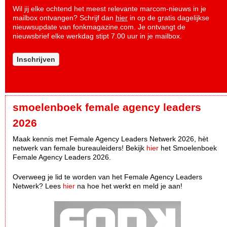
Wil jij elke ochtend het meest relevante marcom-nieuws in je
mailbox ontvangen? Schrijf dan
hier
in op de gratis dagelijkse
nieuwsupdate van fonkmagazine.com. Je ontvangt de
nieuwsbrief elke werkdag stipt 7.00 uur in je mailbox.
Inschrijven
smoelenboek female agency leaders
2026
Maak kennis met Female Agency Leaders Netwerk 2026, hèt
netwerk van female bureauleiders! Bekijk
hier
het Smoelenboek
Female Agency Leaders 2026.
Overweeg je lid te worden van het Female Agency Leaders
Netwerk? Lees
hier
na hoe het werkt en meld je aan!