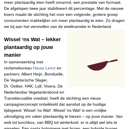
meer plantaardig eten heeft omarmd, een prestatie van formaat.
De afgelopen twee jaar stabiliseert dit percentage. Met de nieuwe
koers maakt de stichting het voor een volgende, grotere groep
consumenten makkelijker om meer plantaardig te eten. Zo dragen
we bij aan het versnellen van de eiwittransitie in Nederland.
Wissel ‘ns Wat – lekker
plantaardig op jouw
manier
In samenwerking met
reclamebureau
Havas Lemz
en
partners: Albert Heijn, Bonduelle,
De Vegetarische Slager,
Dr.
Oetker, HAK, Lidl, Vivera, De
Nederlandse Vegetariërsbond en
Transitiecoalitie voedsel, heeft de stichting een nieuw
campagneconcept ontwikkeld dat aansluit op de huidige
tijdsgeest: Wissel ‘ns Wat!. Wissel ‘ns Wat! is een vrolijke
uitnodiging om vaker plantaardig te kiezen – op jouw manier. Van
wok tot lunchbox, van BBQ tot winterkost: er is altijd wel iets te
wisselen. Een pasta bolognese met linzen, een hybride burger,