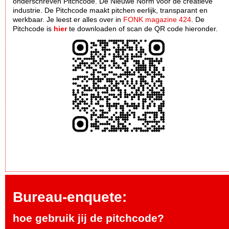
onderschreven Pitchcode. Dè Nieuwe Norm voor de creatieve
industrie. De Pitchcode maakt pitchen eerlijk, transparant en
werkbaar. Je leest er alles over in
FONK magazine 424
. De
Pitchcode is
hier
te downloaden of scan de QR code hieronder.
Bureau-enquete:
hoe gebruik jij de pitchcode?