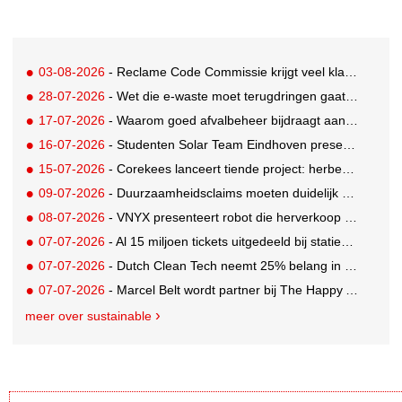
03-08-2026
- Reclame Code Commissie krijgt veel klachten over duurzaamheidsclaims
28-07-2026
- Wet die e-waste moet terugdringen gaat in, maar veel Nederlanders hebben er nog nooit van gehoord
17-07-2026
- Waarom goed afvalbeheer bijdraagt aan een professionelere bedrijfsvoering
16-07-2026
- Studenten Solar Team Eindhoven presenteren 's werelds eerste zonne-ambulance
15-07-2026
- Corekees lanceert tiende project: herbebossing met koffie
09-07-2026
- Duurzaamheidsclaims moeten duidelijk en controleerbaar zijn vanaf 27 september
08-07-2026
- VNYX presenteert robot die herverkoop van kleding vergemakkelijkt
07-07-2026
- Al 15 miljoen tickets uitgedeeld bij statiegeldwinactie met Tikkie
07-07-2026
- Dutch Clean Tech neemt 25% belang in bijna honderd jaar oud drinkwaterbedrijf in Guatemala
07-07-2026
- Marcel Belt wordt partner bij The Happy Activist
meer over sustainable