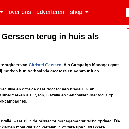
over ons
adverteren
shop
 Gerssen terug in huis als
 terugkeer van
Christel Gerssen
. Als Campaign Manager gaat
rbij merken hun verhaal via creators en communities
ecutive en groeide daar door tot een brede PR- en
nsumermerken als Dyson, Gazelle en Sennheiser, met focus op
s-on-campagnes.
tralië, waar zij in de reissector managementervaring opdeed. Die
lanten moet dat zich vertalen in kortere lijnen, strakkere