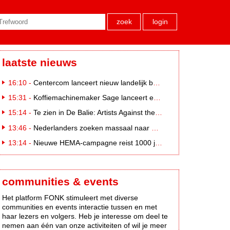
zoek
login
laatste nieuws
16:10 -
Centercom lanceert nieuw landelijk buitereclamenetwerk: City Cubes
15:31 -
Koffiemachinemaker Sage lanceert e-commerceplatform voor koffieliefhebbers
15:14 -
Te zien in De Balie: Artists Against the Kremlin III
13:46 -
Nederlanders zoeken massaal naar eclipsbrillen op Marktplaats
13:14 -
Nieuwe HEMA-campagne reist 1000 jaar terug in de tijd naar 'Hemastein'
communities & events
Het platform FONK stimuleert met diverse
communities en events interactie tussen en met
haar lezers en volgers. Heb je interesse om deel te
nemen aan één van onze activiteiten of wil je meer