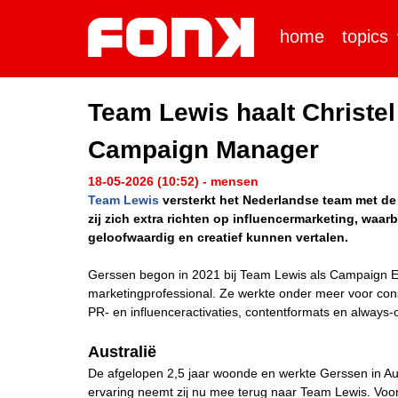
home
topics
Team Lewis haalt Christel
Campaign Manager
18-05-2026 (10:52) - mensen
Team Lewis
versterkt het Nederlandse team met de
zij zich extra richten op influencermarketing, waa
geloofwaardig en creatief kunnen vertalen.
Gerssen begon in 2021 bij Team Lewis als Campaign Ex
marketingprofessional. Ze werkte onder meer voor co
PR- en influenceractivaties, contentformats en alway
Australië
De afgelopen 2,5 jaar woonde en werkte Gerssen in Aus
ervaring neemt zij nu mee terug naar Team Lewis. Voor k