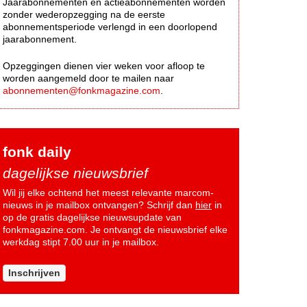
Jaarabonnementen en actieabonnementen worden
zonder wederopzegging na de eerste
abonnementsperiode verlengd in een doorlopend
jaarabonnement.
Opzeggingen dienen vier weken voor afloop te
worden aangemeld door te mailen naar
abonnementen@fonkmagazine.com
.
fonk daily
dagelijkse nieuwsbrief
Wil jij elke ochtend het meest relevante marcom-
nieuws in je mailbox ontvangen? Schrijf dan
hier
in
op de gratis dagelijkse nieuwsupdate van
fonkmagazine.com. Je ontvangt de nieuwsbrief elke
werkdag stipt 7.00 uur in je mailbox.
Inschrijven