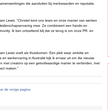
 samenwerkingen die aansluiten bij merkwaarden en reputatie.
Team Lewis: "Christel kent ons team en onze manier van werken
ra leiderschapservaring mee. Ze combineert een hands-on
unity. Ik ben ontzettend blij dat ze terug is om onze PR- en
eam Lewis voelt als thuiskomen. Een plek waar ambitie en
 en werkervaring in Australië kijk ik ernaar uit om die nieuwe
en met creators op een geloofwaardige manier te verbinden, met
pact maken."
ar de vorige pagina