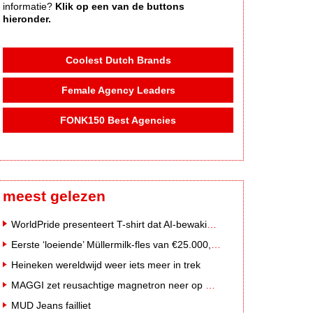
informatie?
Klik op een van de buttons
hieronder.
Coolest Dutch Brands
Female Agency Leaders
FONK150 Best Agencies
meest gelezen
WorldPride presenteert T-shirt dat AI-bewakingscamera's misleidt
Eerste ‘loeiende’ Müllermilk-fles van €25.000,- gevonden
Heineken wereldwijd weer iets meer in trek
MAGGI zet reusachtige magnetron neer op Solar Festival
MUD Jeans failliet