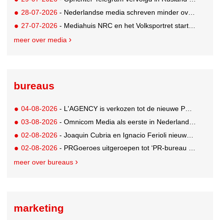
28-07-2026
- Nederlandse media schreven minder over dit WK
27-07-2026
- Mediahuis NRC en het Volksportret starten strategisch partnership voor AI-gedreven marktonderzoek
meer over media
bureaus
04-08-2026
- L'AGENCY is verkozen tot de nieuwe PR-partner van KoRo
03-08-2026
- Omnicom Media als eerste in Nederland actief met advertenties in ChatGPT
02-08-2026
- Joaquin Cubria en Ignacio Ferioli nieuwe Global CCO’s GUT, Renata Neumann Global Head of Production
02-08-2026
- PRGoeroes uitgeroepen tot ‘PR-bureau van het jaar 2026’
meer over bureaus
marketing