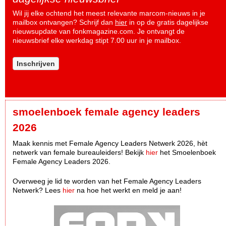
Wil jij elke ochtend het meest relevante marcom-nieuws in je
mailbox ontvangen? Schrijf dan
hier
in op de gratis dagelijkse
nieuwsupdate van fonkmagazine.com. Je ontvangt de
nieuwsbrief elke werkdag stipt 7.00 uur in je mailbox.
Inschrijven
smoelenboek female agency leaders
2026
Maak kennis met Female Agency Leaders Netwerk 2026, hèt
netwerk van female bureauleiders! Bekijk
hier
het Smoelenboek
Female Agency Leaders 2026.
Overweeg je lid te worden van het Female Agency Leaders
Netwerk? Lees
hier
na hoe het werkt en meld je aan!