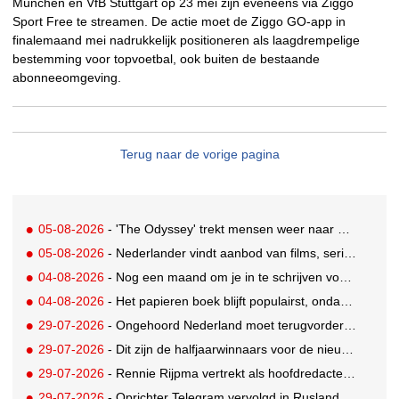
München en VfB Stuttgart op 23 mei zijn eveneens via Ziggo
Sport Free te streamen. De actie moet de Ziggo GO-app in
finalemaand mei nadrukkelijk positioneren als laagdrempelige
bestemming voor topvoetbal, ook buiten de bestaande
abonneeomgeving.
Terug naar de vorige pagina
05-08-2026
- 'The Odyssey' trekt mensen weer naar de bioscoop
05-08-2026
- Nederlander vindt aanbod van films, series en sport vaak versnipperd
04-08-2026
- Nog een maand om je in te schrijven voor de Mercurs 2026
04-08-2026
- Het papieren boek blijft populairst, ondanks digitale alternatieven
29-07-2026
- Ongehoord Nederland moet terugvordering betalen aan Commissariaat voor de Media
29-07-2026
- Dit zijn de halfjaarwinnaars voor de nieuwe Ster Goede Loeki 2026
29-07-2026
- Rennie Rijpma vertrekt als hoofdredacteur van het AD
29-07-2026
- Oprichter Telegram vervolgd in Rusland voor 'hulp aan terroristen'