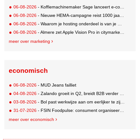
06-08-2026
- Koffiemachinemaker Sage lanceert e-commerceplatform voor koffieliefhebbers
06-08-2026
- Nieuwe HEMA-campagne reist 1000 jaar terug in de tijd naar 'Hemastein'
06-08-2026
- Waarom je hosting onderdeel is van je merkstrategie
06-08-2026
- Almere zet Apple Vision Pro in citymarketing
meer over marketing
economisch
06-08-2026
- MUD Jeans failliet
04-08-2026
- Zalando groeit in Q2, breidt B2B verder uit en innoveert met AI
03-08-2026
- Bol past werkwijze aan om eerlijker te zijn naar verkopers en consumenten
31-07-2026
- FSIN Foodpulse: consument organiseert eet- en koopgedrag bewuster
meer over economisch