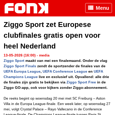
Menu
Ziggo Sport zet Europese
clubfinales gratis open voor
heel Nederland
13-05-2026 (16:00) - media
Ziggo Sport
maakt van mei een finalemaand. Onder de vlag
Ziggo Sport Finals
zendt de sportzender de finales van de
UEFA Europa League
,
UEFA Conference League
en
UEFA
Champions League
live en exclusief uit. Opvallend: alle drie
de finales zijn gratis te bekijken via
Ziggo Sport Free
in de
Ziggo GO-app, ook voor kijkers zonder Ziggo-abonnement.
De reeks begint op woensdag 20 mei met SC Freiburg – Aston
Villa in de Europa League-finale. Een week later, op woensdag 27
mei, volgt Crystal Palace – Rayo Vallecano in de Conference
League-finale. De Champions League-finale tussen Paris St.