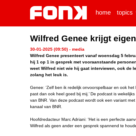
home
topics
Wilfred Genee krijgt eig
30-01-2025 (09:50) - media
Wilfred Genee presenteert vanaf woensdag 5 februa
hij 1 op 1 in gesprek met vooraanstaande personen u
weet Wilfred niet wie hij gaat interviewen, ook de l
zolang het leuk is.
Genee: ‘Zelf ben ik redelijk onvoorspelbaar en ook het 
past dan ook heel goed bij mij.’ De podcast is wekelij
van BNR. Van deze podcast wordt ook een variant met 
kanaal van BNR.
Hoofdredacteur Marc Adriani: ‘Het is een perfecte aan
Wilfred als geen ander een gesprek spannend te houden,