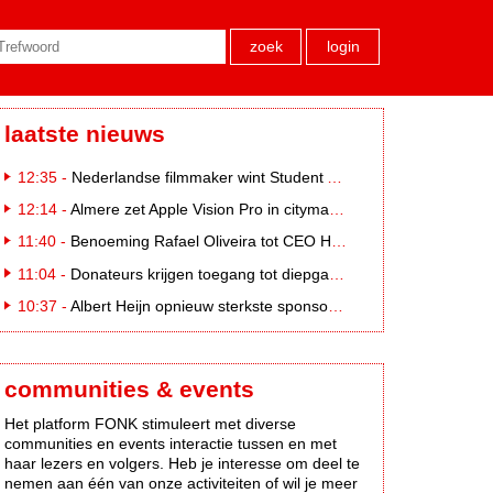
zoek
login
laatste nieuws
12:35 -
Nederlandse filmmaker wint Student Academy Award
12:14 -
Almere zet Apple Vision Pro in citymarketing
11:40 -
Benoeming Rafael Oliveira tot CEO Heineken nu defintief
11:04 -
Donateurs krijgen toegang tot diepgaandere informatie over goede doelen
10:37 -
Albert Heijn opnieuw sterkste sponsormerk, PostNL daalt
communities & events
Het platform FONK stimuleert met diverse
communities en events interactie tussen en met
haar lezers en volgers. Heb je interesse om deel te
nemen aan één van onze activiteiten of wil je meer