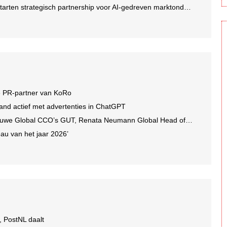
rten strategisch partnership voor AI-gedreven marktonderzoek
e PR-partner van KoRo
and actief met advertenties in ChatGPT
we Global CCO’s GUT, Renata Neumann Global Head of Production
au van het jaar 2026’
, PostNL daalt