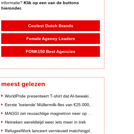
informatie?
Klik op een van de buttons
hieronder.
Coolest Dutch Brands
Female Agency Leaders
FONK150 Best Agencies
meest gelezen
WorldPride presenteert T-shirt dat AI-bewakingscamera's misleidt
Eerste ‘loeiende’ Müllermilk-fles van €25.000,- gevonden
MAGGI zet reusachtige magnetron neer op Solar Festival
Heineken wereldwijd weer iets meer in trek
RefugeeWork lanceert vernieuwd matchingplatform voor nieuwkomers en werkgevers