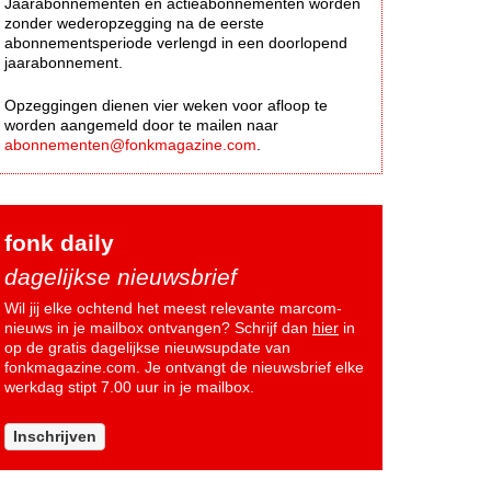
Jaarabonnementen en actieabonnementen worden
zonder wederopzegging na de eerste
abonnementsperiode verlengd in een doorlopend
jaarabonnement.
Opzeggingen dienen vier weken voor afloop te
worden aangemeld door te mailen naar
abonnementen@fonkmagazine.com
.
fonk daily
dagelijkse nieuwsbrief
Wil jij elke ochtend het meest relevante marcom-
nieuws in je mailbox ontvangen? Schrijf dan
hier
in
op de gratis dagelijkse nieuwsupdate van
fonkmagazine.com. Je ontvangt de nieuwsbrief elke
werkdag stipt 7.00 uur in je mailbox.
Inschrijven