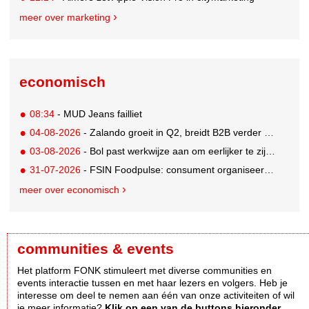
meer over marketing
economisch
08:34
- MUD Jeans failliet
04-08-2026
- Zalando groeit in Q2, breidt B2B verder uit en innoveert met AI
03-08-2026
- Bol past werkwijze aan om eerlijker te zijn naar verkopers en consumenten
31-07-2026
- FSIN Foodpulse: consument organiseert eet- en koopgedrag bewuster
meer over economisch
communities & events
Het platform FONK stimuleert met diverse communities en
events interactie tussen en met haar lezers en volgers. Heb je
interesse om deel te nemen aan één van onze activiteiten of wil
je meer informatie?
Klik op een van de buttons hieronder.