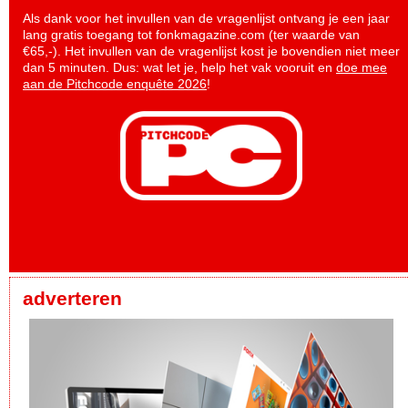
Als dank voor het invullen van de vragenlijst ontvang je een jaar
lang gratis toegang tot fonkmagazine.com (ter waarde van
€65,-). Het invullen van de vragenlijst kost je bovendien niet meer
dan 5 minuten. Dus: wat let je, help het vak vooruit en
doe mee
aan de Pitchcode enquête 2026
!
adverteren