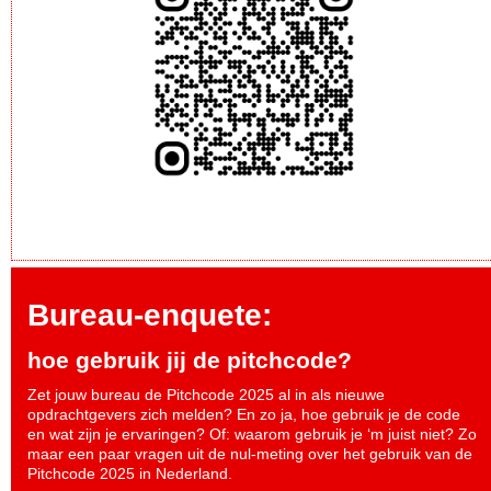
Bureau-enquete:
hoe gebruik jij de pitchcode?
Zet jouw bureau de Pitchcode 2025 al in als nieuwe
opdrachtgevers zich melden? En zo ja, hoe gebruik je de code
en wat zijn je ervaringen? Of: waarom gebruik je ‘m juist niet? Zo
maar een paar vragen uit de nul-meting over het gebruik van de
Pitchcode 2025 in Nederland.