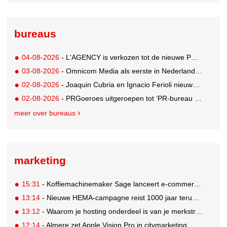
bureaus
04-08-2026
- L'AGENCY is verkozen tot de nieuwe PR-partner van KoRo
03-08-2026
- Omnicom Media als eerste in Nederland actief met advertenties in ChatGPT
02-08-2026
- Joaquin Cubria en Ignacio Ferioli nieuwe Global CCO’s GUT, Renata Neumann Global Head of Production
02-08-2026
- PRGoeroes uitgeroepen tot ‘PR-bureau van het jaar 2026’
meer over bureaus
marketing
15:31
- Koffiemachinemaker Sage lanceert e-commerceplatform voor koffieliefhebbers
13:14
- Nieuwe HEMA-campagne reist 1000 jaar terug in de tijd naar 'Hemastein'
13:12
- Waarom je hosting onderdeel is van je merkstrategie
12:14
- Almere zet Apple Vision Pro in citymarketing