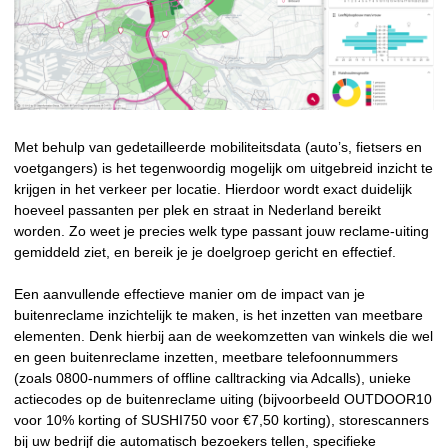
Met behulp van gedetailleerde mobiliteitsdata (auto’s, fietsers en
voetgangers) is het tegenwoordig mogelijk om uitgebreid inzicht te
krijgen in het verkeer per locatie. Hierdoor wordt exact duidelijk
hoeveel passanten per plek en straat in Nederland bereikt
worden. Zo weet je precies welk type passant jouw reclame-uiting
gemiddeld ziet, en bereik je je doelgroep gericht en effectief.
Een aanvullende effectieve manier om de impact van je
buitenreclame inzichtelijk te maken, is het inzetten van meetbare
elementen. Denk hierbij aan de weekomzetten van winkels die wel
en geen buitenreclame inzetten, meetbare telefoonnummers
(zoals 0800-nummers of offline calltracking via Adcalls), unieke
actiecodes op de buitenreclame uiting (bijvoorbeeld OUTDOOR10
voor 10% korting of SUSHI750 voor €7,50 korting), storescanners
bij uw bedrijf die automatisch bezoekers tellen, specifieke