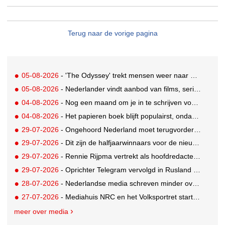
Terug naar de vorige pagina
05-08-2026
- 'The Odyssey' trekt mensen weer naar de bioscoop
05-08-2026
- Nederlander vindt aanbod van films, series en sport vaak versnipperd
04-08-2026
- Nog een maand om je in te schrijven voor de Mercurs 2026
04-08-2026
- Het papieren boek blijft populairst, ondanks digitale alternatieven
29-07-2026
- Ongehoord Nederland moet terugvordering betalen aan Commissariaat voor de Media
29-07-2026
- Dit zijn de halfjaarwinnaars voor de nieuwe Ster Goede Loeki 2026
29-07-2026
- Rennie Rijpma vertrekt als hoofdredacteur van het AD
29-07-2026
- Oprichter Telegram vervolgd in Rusland voor 'hulp aan terroristen'
28-07-2026
- Nederlandse media schreven minder over dit WK
27-07-2026
- Mediahuis NRC en het Volksportret starten strategisch partnership voor AI-gedreven marktonderzoek
meer over media