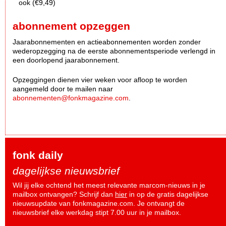
ook (€9,49)
abonnement opzeggen
Jaarabonnementen en actieabonnementen worden zonder
wederopzegging na de eerste abonnementsperiode verlengd in
een doorlopend jaarabonnement.
Opzeggingen dienen vier weken voor afloop te worden
aangemeld door te mailen naar
abonnementen@fonkmagazine.com
.
fonk daily
dagelijkse nieuwsbrief
Wil jij elke ochtend het meest relevante marcom-nieuws in je
mailbox ontvangen? Schrijf dan
hier
in op de gratis dagelijkse
nieuwsupdate van fonkmagazine.com. Je ontvangt de
nieuwsbrief elke werkdag stipt 7.00 uur in je mailbox.