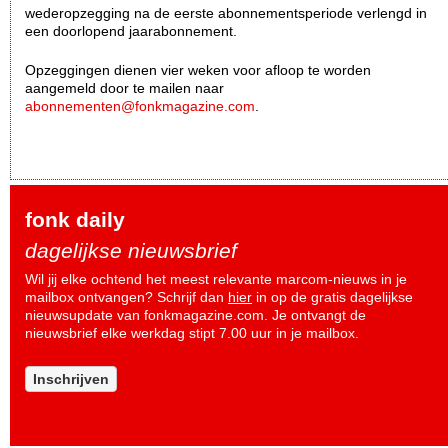
wederopzegging na de eerste abonnementsperiode verlengd in
een doorlopend jaarabonnement.
Opzeggingen dienen vier weken voor afloop te worden
aangemeld door te mailen naar
abonnementen@fonkmagazine.com
.
fonk daily
dagelijkse nieuwsbrief
Wil jij elke ochtend het meest relevante marcom-nieuws in je
mailbox ontvangen? Schrijf dan
hier
in op de gratis dagelijkse
nieuwsupdate van fonkmagazine.com. Je ontvangt de
nieuwsbrief elke werkdag stipt 7.00 uur in je mailbox.
Inschrijven