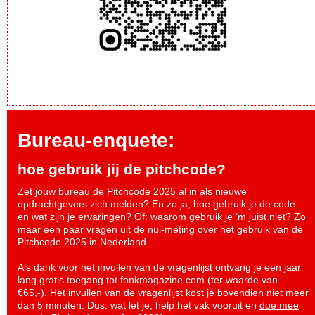
Bureau-enquete:
hoe gebruik jij de pitchcode?
Zet jouw bureau de Pitchcode 2025 al in als nieuwe
opdrachtgevers zich melden? En zo ja, hoe gebruik je de code
en wat zijn je ervaringen? Of: waarom gebruik je ‘m juist niet? Zo
maar een paar vragen uit de nul-meting over het gebruik van de
Pitchcode 2025 in Nederland.
Als dank voor het invullen van de vragenlijst ontvang je een jaar
lang gratis toegang tot fonkmagazine.com (ter waarde van
€65,-). Het invullen van de vragenlijst kost je bovendien niet meer
dan 5 minuten. Dus: wat let je, help het vak vooruit en
doe mee