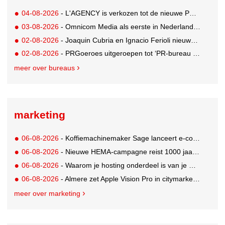
04-08-2026
- L'AGENCY is verkozen tot de nieuwe PR-partner van KoRo
03-08-2026
- Omnicom Media als eerste in Nederland actief met advertenties in ChatGPT
02-08-2026
- Joaquin Cubria en Ignacio Ferioli nieuwe Global CCO’s GUT, Renata Neumann Global Head of Production
02-08-2026
- PRGoeroes uitgeroepen tot ‘PR-bureau van het jaar 2026’
meer over bureaus
marketing
06-08-2026
- Koffiemachinemaker Sage lanceert e-commerceplatform voor koffieliefhebbers
06-08-2026
- Nieuwe HEMA-campagne reist 1000 jaar terug in de tijd naar 'Hemastein'
06-08-2026
- Waarom je hosting onderdeel is van je merkstrategie
06-08-2026
- Almere zet Apple Vision Pro in citymarketing
meer over marketing