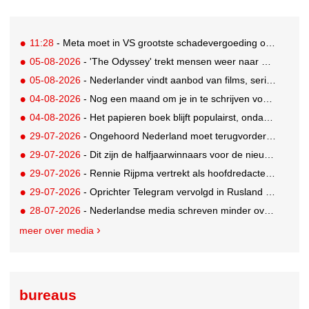
11:28
- Meta moet in VS grootste schadevergoeding ooit betalen: 567 miljoen dollar
05-08-2026
- 'The Odyssey' trekt mensen weer naar de bioscoop
05-08-2026
- Nederlander vindt aanbod van films, series en sport vaak versnipperd
04-08-2026
- Nog een maand om je in te schrijven voor de Mercurs 2026
04-08-2026
- Het papieren boek blijft populairst, ondanks digitale alternatieven
29-07-2026
- Ongehoord Nederland moet terugvordering betalen aan Commissariaat voor de Media
29-07-2026
- Dit zijn de halfjaarwinnaars voor de nieuwe Ster Goede Loeki 2026
29-07-2026
- Rennie Rijpma vertrekt als hoofdredacteur van het AD
29-07-2026
- Oprichter Telegram vervolgd in Rusland voor 'hulp aan terroristen'
28-07-2026
- Nederlandse media schreven minder over dit WK
meer over media
bureaus