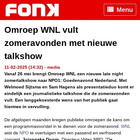
Menu
Omroep WNL vult
zomeravonden met nieuwe
talkshow
11-02-2025 (14:32) - media
Vanaf 26 mei brengt Omroep WNL een nieuwe late night
zomertalkshow naar NPO1: Goedenavond Nederland. Met
Welmoed Sijtsma en Sam Hagens als presentatieduo komt er
eindelijk een journalistieke talkshow die de zomeravonden
vult. Een langgekoesterde wens van het publiek gaat
hiermee in vervulling.
De afgelopen maanden kregen publieke omroepen de kans om
een programmavoorstel in te dienen voor de zomeravond.
WNL
wist de
NPO
te overtuigen met een passend en verfrissend
concept.
Jojanneke Doorn
, Directeur Video NPO: "De