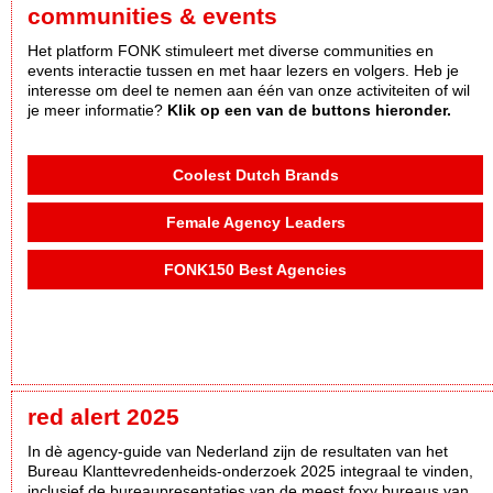
communities & events
Het platform FONK stimuleert met diverse communities en
events interactie tussen en met haar lezers en volgers. Heb je
interesse om deel te nemen aan één van onze activiteiten of wil
je meer informatie?
Klik op een van de buttons hieronder.
Coolest Dutch Brands
Female Agency Leaders
FONK150 Best Agencies
red alert 2025
In dè agency-guide van Nederland zijn de resultaten van het
Bureau Klanttevredenheids-onderzoek 2025 integraal te vinden,
inclusief de bureaupresentaties van de meest foxy bureaus van