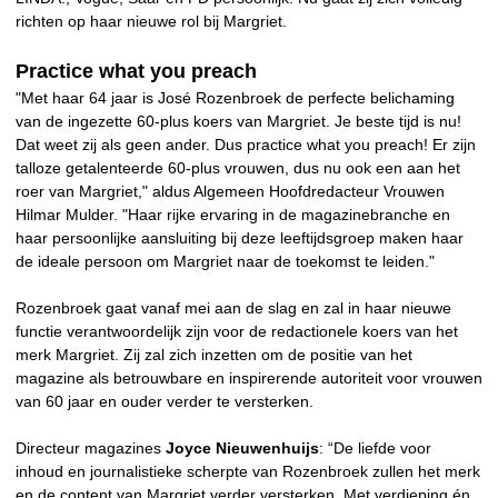
richten op haar nieuwe rol bij Margriet.
Practice what you preach
"Met haar 64 jaar is José Rozenbroek de perfecte belichaming
van de ingezette 60-plus koers van Margriet. Je beste tijd is nu!
Dat weet zij als geen ander. Dus practice what you preach! Er zijn
talloze getalenteerde 60-plus vrouwen, dus nu ook een aan het
roer van Margriet," aldus Algemeen Hoofdredacteur Vrouwen
Hilmar Mulder. "Haar rijke ervaring in de magazinebranche en
haar persoonlijke aansluiting bij deze leeftijdsgroep maken haar
de ideale persoon om Margriet naar de toekomst te leiden."
Rozenbroek gaat vanaf mei aan de slag en zal in haar nieuwe
functie verantwoordelijk zijn voor de redactionele koers van het
merk Margriet. Zij zal zich inzetten om de positie van het
magazine als betrouwbare en inspirerende autoriteit voor vrouwen
van 60 jaar en ouder verder te versterken.
Directeur magazines
Joyce Nieuwenhuijs
: “De liefde voor
inhoud en journalistieke scherpte van Rozenbroek zullen het merk
en de content van Margriet verder versterken. Met verdieping én