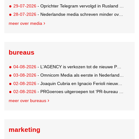
29-07-2026
- Oprichter Telegram vervolgd in Rusland voor 'hulp aan terroristen'
28-07-2026
- Nederlandse media schreven minder over dit WK
meer over media
bureaus
04-08-2026
- L'AGENCY is verkozen tot de nieuwe PR-partner van KoRo
03-08-2026
- Omnicom Media als eerste in Nederland actief met advertenties in ChatGPT
02-08-2026
- Joaquin Cubria en Ignacio Ferioli nieuwe Global CCO’s GUT, Renata Neumann Global Head of Production
02-08-2026
- PRGoeroes uitgeroepen tot ‘PR-bureau van het jaar 2026’
meer over bureaus
marketing