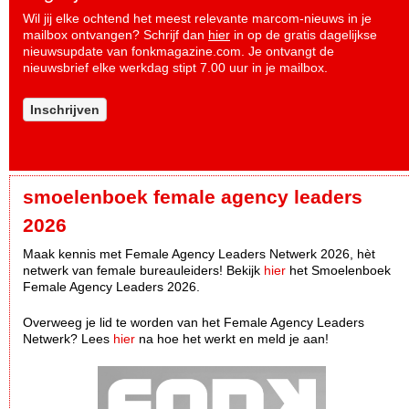
Wil jij elke ochtend het meest relevante marcom-nieuws in je
mailbox ontvangen? Schrijf dan
hier
in op de gratis dagelijkse
nieuwsupdate van fonkmagazine.com. Je ontvangt de
nieuwsbrief elke werkdag stipt 7.00 uur in je mailbox.
Inschrijven
smoelenboek female agency leaders
2026
Maak kennis met Female Agency Leaders Netwerk 2026, hèt
netwerk van female bureauleiders! Bekijk
hier
het Smoelenboek
Female Agency Leaders 2026.
Overweeg je lid te worden van het Female Agency Leaders
Netwerk? Lees
hier
na hoe het werkt en meld je aan!