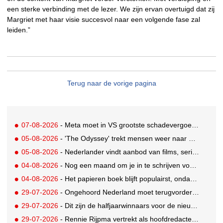
een sterke verbinding met de lezer. We zijn ervan overtuigd dat zij
Margriet met haar visie succesvol naar een volgende fase zal
leiden.”
Terug naar de vorige pagina
07-08-2026
- Meta moet in VS grootste schadevergoeding ooit betalen: 567 miljoen dollar
05-08-2026
- 'The Odyssey' trekt mensen weer naar de bioscoop
05-08-2026
- Nederlander vindt aanbod van films, series en sport vaak versnipperd
04-08-2026
- Nog een maand om je in te schrijven voor de Mercurs 2026
04-08-2026
- Het papieren boek blijft populairst, ondanks digitale alternatieven
29-07-2026
- Ongehoord Nederland moet terugvordering betalen aan Commissariaat voor de Media
29-07-2026
- Dit zijn de halfjaarwinnaars voor de nieuwe Ster Goede Loeki 2026
29-07-2026
- Rennie Rijpma vertrekt als hoofdredacteur van het AD