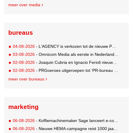
meer over media
bureaus
04-08-2026
- L'AGENCY is verkozen tot de nieuwe PR-partner van KoRo
03-08-2026
- Omnicom Media als eerste in Nederland actief met advertenties in ChatGPT
02-08-2026
- Joaquin Cubria en Ignacio Ferioli nieuwe Global CCO’s GUT, Renata Neumann Global Head of Production
02-08-2026
- PRGoeroes uitgeroepen tot ‘PR-bureau van het jaar 2026’
meer over bureaus
marketing
06-08-2026
- Koffiemachinemaker Sage lanceert e-commerceplatform voor koffieliefhebbers
06-08-2026
- Nieuwe HEMA-campagne reist 1000 jaar terug in de tijd naar 'Hemastein'