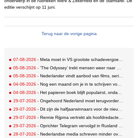
onderwerp in de rubrieken Werk & Zekerheid en de Stamtafel. De
editie verschijnt op 11 juni.
Terug naar de vorige pagina
07-08-2026
- Meta moet in VS grootste schadevergoeding ooit betalen: 567 miljoen dollar
05-08-2026
- 'The Odyssey' trekt mensen weer naar de bioscoop
05-08-2026
- Nederlander vindt aanbod van films, series en sport vaak versnipperd
04-08-2026
- Nog een maand om je in te schrijven voor de Mercurs 2026
04-08-2026
- Het papieren boek blijft populairst, ondanks digitale alternatieven
29-07-2026
- Ongehoord Nederland moet terugvordering betalen aan Commissariaat voor de Media
29-07-2026
- Dit zijn de halfjaarwinnaars voor de nieuwe Ster Goede Loeki 2026
29-07-2026
- Rennie Rijpma vertrekt als hoofdredacteur van het AD
29-07-2026
- Oprichter Telegram vervolgd in Rusland voor 'hulp aan terroristen'
28-07-2026
- Nederlandse media schreven minder over dit WK