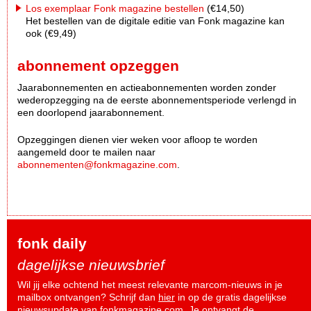
Los exemplaar Fonk magazine bestellen
(€14,50)
Het bestellen van de digitale editie van Fonk magazine kan
ook (€9,49)
abonnement opzeggen
Jaarabonnementen en actieabonnementen worden zonder
wederopzegging na de eerste abonnementsperiode verlengd in
een doorlopend jaarabonnement.
Opzeggingen dienen vier weken voor afloop te worden
aangemeld door te mailen naar
abonnementen@fonkmagazine.com
.
fonk daily
dagelijkse nieuwsbrief
Wil jij elke ochtend het meest relevante marcom-nieuws in je
mailbox ontvangen? Schrijf dan
hier
in op de gratis dagelijkse
nieuwsupdate van fonkmagazine.com. Je ontvangt de