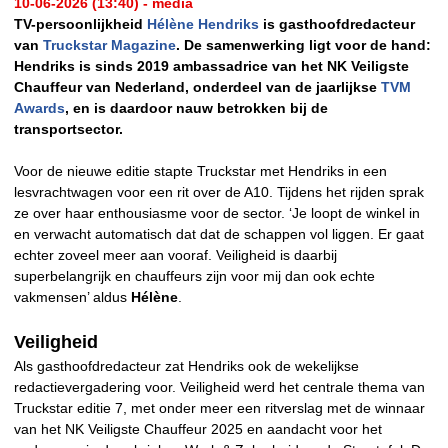
10-06-2026 (13:40) - media
TV-persoonlijkheid
Hélène Hendriks
is gasthoofdredacteur
van
Truckstar Magazine
. De samenwerking ligt voor de hand:
Hendriks is sinds 2019 ambassadrice van het NK Veiligste
Chauffeur van Nederland, onderdeel van de jaarlijkse
TVM
Awards
, en is daardoor nauw betrokken bij de
transportsector.
Voor de nieuwe editie stapte Truckstar met Hendriks in een
lesvrachtwagen voor een rit over de A10. Tijdens het rijden sprak
ze over haar enthousiasme voor de sector. ‘Je loopt de winkel in
en verwacht automatisch dat dat de schappen vol liggen. Er gaat
echter zoveel meer aan vooraf. Veiligheid is daarbij
superbelangrijk en chauffeurs zijn voor mij dan ook echte
vakmensen’ aldus
Hélène
.
Veiligheid
Als gasthoofdredacteur zat Hendriks ook de wekelijkse
redactievergadering voor. Veiligheid werd het centrale thema van
Truckstar editie 7, met onder meer een ritverslag met de winnaar
van het NK Veiligste Chauffeur 2025 en aandacht voor het