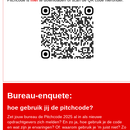
Pitchcode is
hier
te downloaden of scan de QR code hieronder.
Bureau-enquete:
hoe gebruik jij de pitchcode?
Zet jouw bureau de Pitchcode 2025 al in als nieuwe
opdrachtgevers zich melden? En zo ja, hoe gebruik je de code
en wat zijn je ervaringen? Of: waarom gebruik je ‘m juist niet? Zo