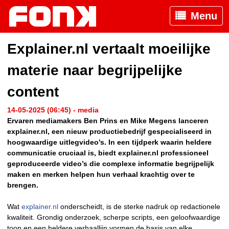
Menu
Explainer.nl vertaalt moeilijke
materie naar begrijpelijke
content
14-05-2025 (06:45) - media
Ervaren mediamakers Ben Prins en Mike Megens lanceren
explainer.nl, een nieuw productiebedrijf gespecialiseerd in
hoogwaardige uitlegvideo’s. In een tijdperk waarin heldere
communicatie cruciaal is, biedt explainer.nl professioneel
geproduceerde video’s die complexe informatie begrijpelijk
maken en merken helpen hun verhaal krachtig over te
brengen.
Wat
explainer.nl
onderscheidt, is de sterke nadruk op redactionele
kwaliteit. Grondig onderzoek, scherpe scripts, een geloofwaardige
toon en een heldere verhaallijn vormen de basis van elke