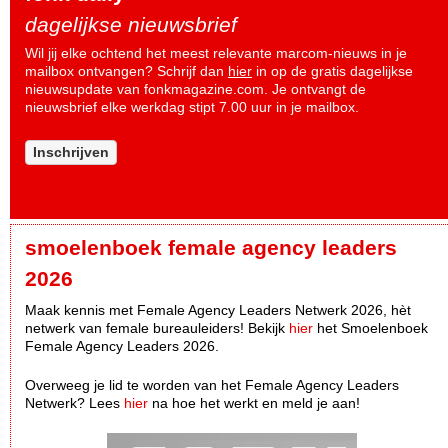
dagelijkse nieuwsbrief
Wil jij elke ochtend het meest relevante marcom-nieuws in je
mailbox ontvangen? Schrijf dan
hier
in op de gratis dagelijkse
nieuwsupdate van fonkmagazine.com. Je ontvangt de
nieuwsbrief elke werkdag stipt 7.00 uur in je mailbox.
Inschrijven
smoelenboek female agency leaders
2026
Maak kennis met Female Agency Leaders Netwerk 2026, hèt
netwerk van female bureauleiders! Bekijk
hier
het Smoelenboek
Female Agency Leaders 2026.
Overweeg je lid te worden van het Female Agency Leaders
Netwerk? Lees
hier
na hoe het werkt en meld je aan!