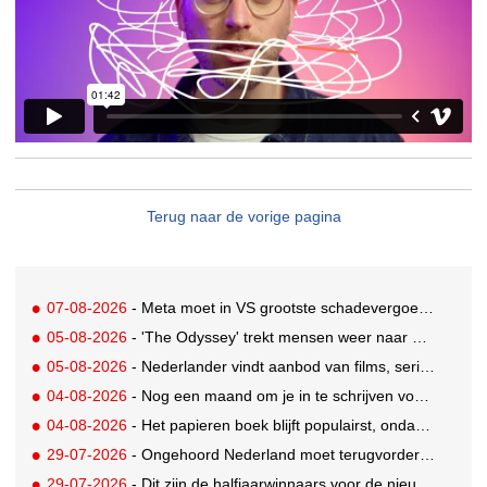
Terug naar de vorige pagina
07-08-2026
- Meta moet in VS grootste schadevergoeding ooit betalen: 567 miljoen dollar
05-08-2026
- 'The Odyssey' trekt mensen weer naar de bioscoop
05-08-2026
- Nederlander vindt aanbod van films, series en sport vaak versnipperd
04-08-2026
- Nog een maand om je in te schrijven voor de Mercurs 2026
04-08-2026
- Het papieren boek blijft populairst, ondanks digitale alternatieven
29-07-2026
- Ongehoord Nederland moet terugvordering betalen aan Commissariaat voor de Media
29-07-2026
- Dit zijn de halfjaarwinnaars voor de nieuwe Ster Goede Loeki 2026