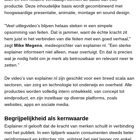
productie. Deze inhoudelijke basis wordt gecombineerd met
hoogwaardige presentatie, animatie, montage en sound design.
"Veel uitlegvideo’s blijven helaas steken in een simpele
opsomming van feiten. Dat is jammer, want de échte kracht zit
hem juist in het verbinden van die feiten met een goed verhaal,"
zegt
Mike Megens
, medeoprichter van explainer.nl. "Een sterke
explainer informeert niet alleen, maar overtuigt. En dat is precies
wat je nodig hebt om je merk als betrouwbaar en relevant neer te
zetten."
De video's van explainer.nl zijn geschikt voor een breed scala aan
sectoren, van zorg en technologie tot onderwijs en overheid. Alle
producties worden volledig intern ontwikkeld, van concept tot
eindproduct, en zijn inzetbaar op diverse platforms, zoals
websites, apps en sociale media.
Begrijpelijkheid als kernwaarde
Explainer.nl gelooft dat de kracht van merken schuilt in verbinding
met het publiek. In een tijdperk waarin consumenten steeds beter
geïnformeerd en kritischer zijn, volstaat het niet langer om enkel