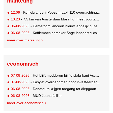
marketing
12:06
- Koffiebranderij Peeze maakt 110 overnachtingen in het Ronald McDonald Huis mogelijk
10:23
- 7,5 km van Amsterdam Marathon heet voortaan de 'Samsung Galaxy 7,5 km'
06-08-2026
- Centercom lanceert nieuw landelijk buitereclamenetwerk: City Cubes
06-08-2026
- Koffiemachinemaker Sage lanceert e-commerceplatform voor koffieliefhebbers
meer over marketing
economisch
07-08-2026
- Het blijft modderen bij fietsfabrikant Accell. Krijgt uitstel van betaling
07-08-2026
- Easyjet overgenomen door investeerder Apollo
06-08-2026
- Donateurs krijgen toegang tot diepgaandere informatie over goede doelen
06-08-2026
- MUD Jeans failliet
meer over economisch