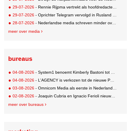
29-07-2026
- Rennie Rijpma vertrekt als hoofdredacteur van het AD
29-07-2026
- Oprichter Telegram vervolgd in Rusland voor 'hulp aan terroristen'
28-07-2026
- Nederlandse media schreven minder over dit WK
meer over media
bureaus
04-08-2026
- System1 benoemt Kimberly Bastoni tot Gobal Chief Commercial Officer
04-08-2026
- L'AGENCY is verkozen tot de nieuwe PR-partner van KoRo
03-08-2026
- Omnicom Media als eerste in Nederland actief met advertenties in ChatGPT
02-08-2026
- Joaquin Cubria en Ignacio Ferioli nieuwe Global CCO’s GUT, Renata Neumann Global Head of Production
meer over bureaus