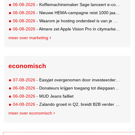
06-08-2026
- Koffiemachinemaker Sage lanceert e-commerceplatform voor koffieliefhebbers
06-08-2026
- Nieuwe HEMA-campagne reist 1000 jaar terug in de tijd naar 'Hemastein'
06-08-2026
- Waarom je hosting onderdeel is van je merkstrategie
06-08-2026
- Almere zet Apple Vision Pro in citymarketing
meer over marketing
economisch
07-08-2026
- Easyjet overgenomen door investeerder Apollo
06-08-2026
- Donateurs krijgen toegang tot diepgaandere informatie over goede doelen
06-08-2026
- MUD Jeans failliet
04-08-2026
- Zalando groeit in Q2, breidt B2B verder uit en innoveert met AI
meer over economisch