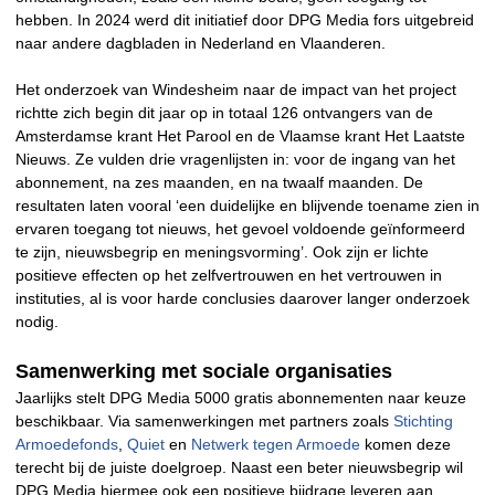
hebben. In 2024 werd dit initiatief door DPG Media fors uitgebreid
naar andere dagbladen in Nederland en Vlaanderen.
Het onderzoek van Windesheim naar de impact van het project
richtte zich begin dit jaar op in totaal 126 ontvangers van de
Amsterdamse krant Het Parool en de Vlaamse krant Het Laatste
Nieuws. Ze vulden drie vragenlijsten in: voor de ingang van het
abonnement, na zes maanden, en na twaalf maanden. De
resultaten laten vooral ‘een duidelijke en blijvende toename zien in
ervaren toegang tot nieuws, het gevoel voldoende geïnformeerd
te zijn, nieuwsbegrip en meningsvorming’. Ook zijn er lichte
positieve effecten op het zelfvertrouwen en het vertrouwen in
instituties, al is voor harde conclusies daarover langer onderzoek
nodig.
Samenwerking met sociale organisaties
Jaarlijks stelt DPG Media 5000 gratis abonnementen naar keuze
beschikbaar. Via samenwerkingen met partners zoals
Stichting
Armoedefonds
,
Quiet
en
Netwerk tegen Armoede
komen deze
terecht bij de juiste doelgroep. Naast een beter nieuwsbegrip wil
DPG Media hiermee ook een positieve bijdrage leveren aan