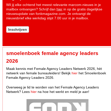
Wil jij elke ochtend het meest relevante marcom-nieuws in je
mailbox ontvangen? Schrijf dan
hier
in op de gratis dagelijkse
nieuwsupdate van fonkmagazine.com. Je ontvangt de
nieuwsbrief elke werkdag stipt 7.00 uur in je mailbox.
Inschrijven
smoelenboek female agency leaders
2026
Maak kennis met Female Agency Leaders Netwerk 2026, hèt
netwerk van female bureauleiders! Bekijk
hier
het Smoelenboek
Female Agency Leaders 2026.
Overweeg je lid te worden van het Female Agency Leaders
Netwerk? Lees
hier
na hoe het werkt en meld je aan!