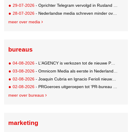
29-07-2026
- Oprichter Telegram vervolgd in Rusland voor 'hulp aan terroristen'
28-07-2026
- Nederlandse media schreven minder over dit WK
meer over media
bureaus
04-08-2026
- L'AGENCY is verkozen tot de nieuwe PR-partner van KoRo
03-08-2026
- Omnicom Media als eerste in Nederland actief met advertenties in ChatGPT
02-08-2026
- Joaquin Cubria en Ignacio Ferioli nieuwe Global CCO’s GUT, Renata Neumann Global Head of Production
02-08-2026
- PRGoeroes uitgeroepen tot ‘PR-bureau van het jaar 2026’
meer over bureaus
marketing