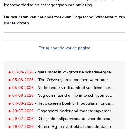
leesbevordering en het tegengaan van ontlezing.
De resultaten van het onderzoek van Hogeschool Windesheim zijn
hier
te vinden
Terug naar de vorige pagina
07-08-2026
- Meta moet in VS grootste schadevergoeding ooit betalen: 567 miljoen dollar
05-08-2026
- 'The Odyssey' trekt mensen weer naar de bioscoop
05-08-2026
- Nederlander vindt aanbod van films, series en sport vaak versnipperd
04-08-2026
- Nog een maand om je in te schrijven voor de Mercurs 2026
04-08-2026
- Het papieren boek blijft populairst, ondanks digitale alternatieven
29-07-2026
- Ongehoord Nederland moet terugvordering betalen aan Commissariaat voor de Media
29-07-2026
- Dit zijn de halfjaarwinnaars voor de nieuwe Ster Goede Loeki 2026
29-07-2026
- Rennie Rijpma vertrekt als hoofdredacteur van het AD