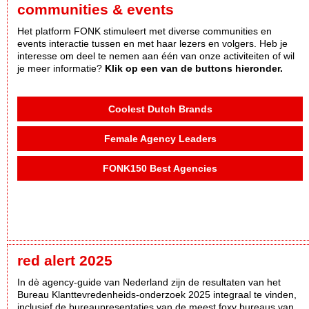
communities & events
Het platform FONK stimuleert met diverse communities en
events interactie tussen en met haar lezers en volgers. Heb je
interesse om deel te nemen aan één van onze activiteiten of wil
je meer informatie?
Klik op een van de buttons hieronder.
Coolest Dutch Brands
Female Agency Leaders
FONK150 Best Agencies
red alert 2025
In dè agency-guide van Nederland zijn de resultaten van het
Bureau Klanttevredenheids-onderzoek 2025 integraal te vinden,
inclusief de bureaupresentaties van de meest foxy bureaus van