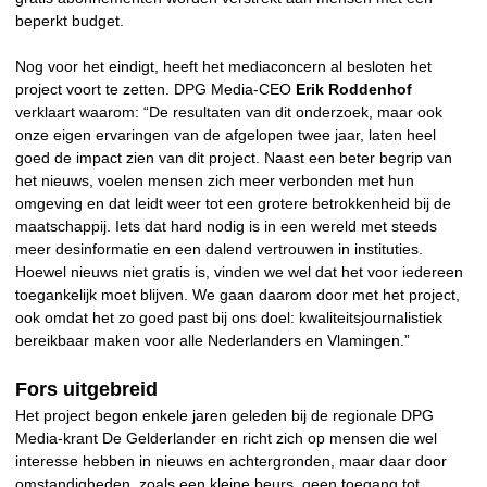
beperkt budget.
Nog voor het eindigt, heeft het mediaconcern al besloten het
project voort te zetten. DPG Media-CEO
Erik Roddenhof
verklaart waarom: “De resultaten van dit onderzoek, maar ook
onze eigen ervaringen van de afgelopen twee jaar, laten heel
goed de impact zien van dit project. Naast een beter begrip van
het nieuws, voelen mensen zich meer verbonden met hun
omgeving en dat leidt weer tot een grotere betrokkenheid bij de
maatschappij. Iets dat hard nodig is in een wereld met steeds
meer desinformatie en een dalend vertrouwen in instituties.
Hoewel nieuws niet gratis is, vinden we wel dat het voor iedereen
toegankelijk moet blijven. We gaan daarom door met het project,
ook omdat het zo goed past bij ons doel: kwaliteitsjournalistiek
bereikbaar maken voor alle Nederlanders en Vlamingen.”
Fors uitgebreid
Het project begon enkele jaren geleden bij de regionale DPG
Media-krant De Gelderlander en richt zich op mensen die wel
interesse hebben in nieuws en achtergronden, maar daar door
omstandigheden, zoals een kleine beurs, geen toegang tot