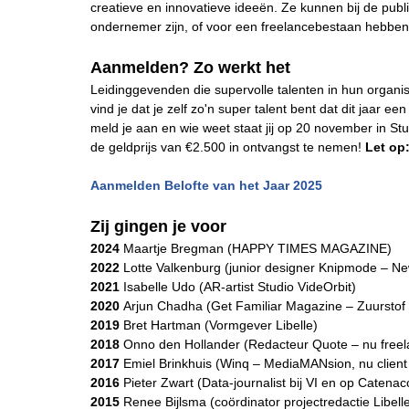
creatieve en innovatieve ideeën. Ze kunnen bij de pub
ondernemer zijn, of voor een freelancebestaan hebbe
Aanmelden? Zo werkt het
Leidinggevenden die supervolle talenten in hun organ
vind je dat je zelf zo'n super talent bent dat dit jaar 
meld je aan en wie weet staat jij op 20 november in S
de geldprijs van €2.500 in ontvangst te nemen!
Let op:
Aanmelden Belofte van het Jaar 2025
Zij gingen je voor
2024
Maartje Bregman (HAPPY TIMES MAGAZINE)
2022
Lotte Valkenburg (junior designer Knipmode – N
2021
Isabelle Udo (AR-artist Studio VideOrbit)
2020
Arjun Chadha (Get Familiar Magazine – Zuurstof
2019
Bret Hartman (Vormgever Libelle)
2018
Onno den Hollander (Redacteur Quote – nu freela
2017
Emiel Brinkhuis (Winq – MediaMANsion, nu clien
2016
Pieter Zwart (Data-journalist bij VI en op Catenac
2015
Renee Bijlsma (coördinator projectredactie Libell