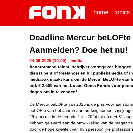
home
topics
Deadline Mercur beLOFte 
Aanmelden? Doe het nu!
04-09-2025 (10:00) - media
Aanstormend talent, schrijver, vormgever, blogger, u
dienst bent of freelancer en bij publieksmedia of 
mediavak maakt kans om de Mercur BeLOFte van het
ook € 2.500 van het Lucas-Ooms Fonds voor persoon
dagen om in te zenden!
De Mercur beLOFte van 2025 is dè prijs voor aanstorm
beLOFte van het Jaar in aanmerking komen, zijn jonge 
29 jaar) die in de periode 1 juli 2024 tot en met 31 au
hebben geleverd aan de ontwikkeling van de magazine
door de hoge kwaliteit van hun persoonlijke profession