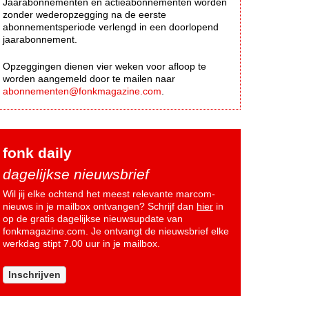
Jaarabonnementen en actieabonnementen worden
zonder wederopzegging na de eerste
abonnementsperiode verlengd in een doorlopend
jaarabonnement.
Opzeggingen dienen vier weken voor afloop te
worden aangemeld door te mailen naar
abonnementen@fonkmagazine.com
.
fonk daily
dagelijkse nieuwsbrief
Wil jij elke ochtend het meest relevante marcom-
nieuws in je mailbox ontvangen? Schrijf dan
hier
in
op de gratis dagelijkse nieuwsupdate van
fonkmagazine.com. Je ontvangt de nieuwsbrief elke
werkdag stipt 7.00 uur in je mailbox.
Inschrijven