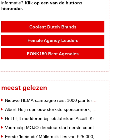
informatie?
Klik op een van de buttons
hieronder.
Coolest Dutch Brands
Female Agency Leaders
FONK150 Best Agencies
meest gelezen
Nieuwe HEMA-campagne reist 1000 jaar terug in de tijd naar 'Hemastein'
Albert Heijn opnieuw sterkste sponsormerk, PostNL daalt
Het blijft modderen bij fietsfabrikant Accell. Krijgt uitstel van betaling
Voormalig MOJO-directeur start eerste country radiozender van Nederland
Eerste ‘loeiende’ Müllermilk-fles van €25.000,- gevonden