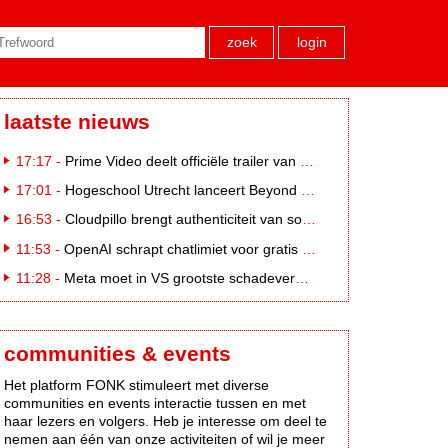
zoek
login
laatste nieuws
17:17 -
Prime Video deelt officiële trailer van L*VE KLEINE
17:01 -
Hogeschool Utrecht lanceert Beyond Campus binnen International Creative Business
16:53 -
Cloudpillo brengt authenticiteit van social naar tv
11:53 -
OpenAI schrapt chatlimiet voor gratis ChatGPT-gebruikers
11:28 -
Meta moet in VS grootste schadevergoeding ooit betalen: 567 miljoen dollar
communities & events
Het platform FONK stimuleert met diverse
communities en events interactie tussen en met
haar lezers en volgers. Heb je interesse om deel te
nemen aan één van onze activiteiten of wil je meer