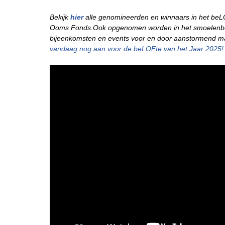
Bekijk
hier
alle genomineerden en winnaars in het be
Ooms Fonds.Ook opgenomen worden in het smoelenb
bijeenkomsten en events voor en door aanstormend m
vandaag nog aan voor de beLOFte van het Jaar 2025!