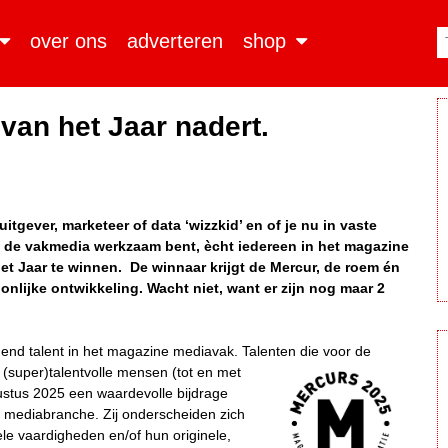
over ons
adverteren
shop
van het Jaar nadert.
itgever, marketeer of data ‘wizzkid’ en of je nu in vaste
in de vakmedia werkzaam bent, ècht iedereen in het magazine
 Jaar te winnen. De winnaar krijgt de Mercur, de roem én
lijke ontwikkeling. Wacht niet, want er zijn nog maar 2
end talent in het magazine mediavak. Talenten
die voor de
(super)talentvolle mensen (tot en met
gustus 2025 een waardevolle bijdrage
 mediabranche. Zij onderscheiden zich
ele vaardigheden en/of hun originele,