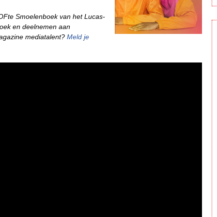
LOFte Smoelenboek van het Lucas-
oek en deelnemen aan
agazine mediatalent?
Meld je