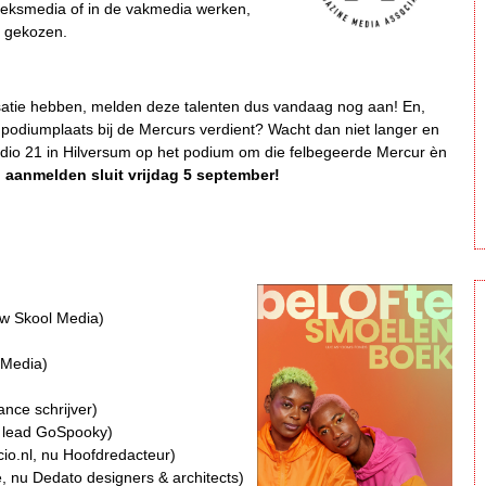
lieksmedia of in de vakmedia werken,
n gekozen.
isatie hebben, melden deze talenten dus vandaag nog aan! En,
een podiumplaats bij de Mercurs verdient? Wacht dan niet langer en
tudio 21 in Hilversum op het podium om die felbegeerde Mercur èn
 aanmelden sluit vrijdag 5 september!
ew Skool Media)
 Media)
nce schrijver)
t lead GoSpooky)
cio.nl, nu Hoofdredacteur)
e, nu Dedato designers & architects)