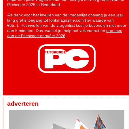
Pitchcode 2025 in Nederland.
Als dank voor het invullen van de vragenlijst ontvang je een jaar
lang gratis toegang tot fonkmagazine.com (ter waarde van
€65,-). Het invullen van de vragenlijst kost je bovendien niet meer
dan 5 minuten. Dus: wat let je, help het vak vooruit en
doe mee
aan de Pitchcode enquête 2026
!
adverteren