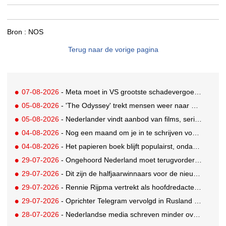
Bron :
NOS
Terug naar de vorige pagina
07-08-2026
- Meta moet in VS grootste schadevergoeding ooit betalen: 567 miljoen dollar
05-08-2026
- 'The Odyssey' trekt mensen weer naar de bioscoop
05-08-2026
- Nederlander vindt aanbod van films, series en sport vaak versnipperd
04-08-2026
- Nog een maand om je in te schrijven voor de Mercurs 2026
04-08-2026
- Het papieren boek blijft populairst, ondanks digitale alternatieven
29-07-2026
- Ongehoord Nederland moet terugvordering betalen aan Commissariaat voor de Media
29-07-2026
- Dit zijn de halfjaarwinnaars voor de nieuwe Ster Goede Loeki 2026
29-07-2026
- Rennie Rijpma vertrekt als hoofdredacteur van het AD
29-07-2026
- Oprichter Telegram vervolgd in Rusland voor 'hulp aan terroristen'
28-07-2026
- Nederlandse media schreven minder over dit WK