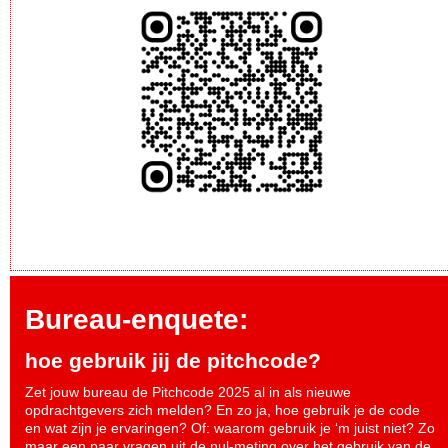
Bureau-enquete:
hoe gebruik jij de pitchcode?
Zet jouw bureau de Pitchcode 2025 al in als nieuwe
opdrachtgevers zich melden? En zo ja, hoe gebruik je de code
en wat zijn je ervaringen? Of: waarom gebruik je ‘m juist niet? Zo
maar een paar vragen uit de nul-meting over het gebruik van de