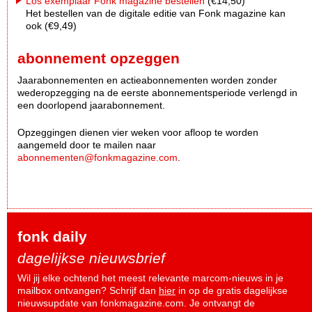
Los exemplaar Fonk magazine bestellen
(€14,50)
Het bestellen van de digitale editie van Fonk magazine kan
ook (€9,49)
abonnement opzeggen
Jaarabonnementen en actieabonnementen worden zonder
wederopzegging na de eerste abonnementsperiode verlengd in
een doorlopend jaarabonnement.
Opzeggingen dienen vier weken voor afloop te worden
aangemeld door te mailen naar
abonnementen@fonkmagazine.com
.
fonk daily
dagelijkse nieuwsbrief
Wil jij elke ochtend het meest relevante marcom-nieuws in je
mailbox ontvangen? Schrijf dan
hier
in op de gratis dagelijkse
nieuwsupdate van fonkmagazine.com. Je ontvangt de