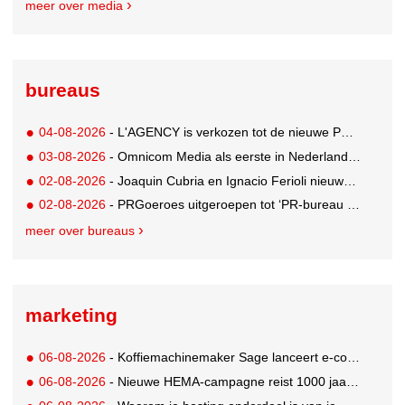
meer over media
bureaus
04-08-2026
- L'AGENCY is verkozen tot de nieuwe PR-partner van KoRo
03-08-2026
- Omnicom Media als eerste in Nederland actief met advertenties in ChatGPT
02-08-2026
- Joaquin Cubria en Ignacio Ferioli nieuwe Global CCO’s GUT, Renata Neumann Global Head of Production
02-08-2026
- PRGoeroes uitgeroepen tot ‘PR-bureau van het jaar 2026’
meer over bureaus
marketing
06-08-2026
- Koffiemachinemaker Sage lanceert e-commerceplatform voor koffieliefhebbers
06-08-2026
- Nieuwe HEMA-campagne reist 1000 jaar terug in de tijd naar 'Hemastein'