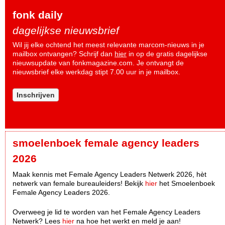
fonk daily
dagelijkse nieuwsbrief
Wil jij elke ochtend het meest relevante marcom-nieuws in je
mailbox ontvangen? Schrijf dan
hier
in op de gratis dagelijkse
nieuwsupdate van fonkmagazine.com. Je ontvangt de
nieuwsbrief elke werkdag stipt 7.00 uur in je mailbox.
Inschrijven
smoelenboek female agency leaders
2026
Maak kennis met Female Agency Leaders Netwerk 2026, hèt
netwerk van female bureauleiders! Bekijk
hier
het Smoelenboek
Female Agency Leaders 2026.
Overweeg je lid te worden van het Female Agency Leaders
Netwerk? Lees
hier
na hoe het werkt en meld je aan!