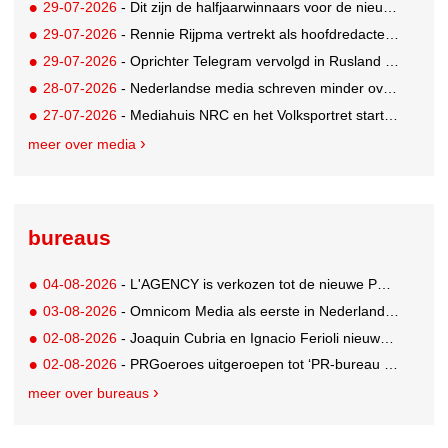
29-07-2026
- Dit zijn de halfjaarwinnaars voor de nieuwe Ster Goede Loeki 2026
29-07-2026
- Rennie Rijpma vertrekt als hoofdredacteur van het AD
29-07-2026
- Oprichter Telegram vervolgd in Rusland voor 'hulp aan terroristen'
28-07-2026
- Nederlandse media schreven minder over dit WK
27-07-2026
- Mediahuis NRC en het Volksportret starten strategisch partnership voor AI-gedreven marktonderzoek
meer over media
bureaus
04-08-2026
- L'AGENCY is verkozen tot de nieuwe PR-partner van KoRo
03-08-2026
- Omnicom Media als eerste in Nederland actief met advertenties in ChatGPT
02-08-2026
- Joaquin Cubria en Ignacio Ferioli nieuwe Global CCO’s GUT, Renata Neumann Global Head of Production
02-08-2026
- PRGoeroes uitgeroepen tot ‘PR-bureau van het jaar 2026’
meer over bureaus