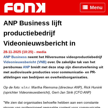
Menu
ANP Business lijft
productiebedrijf
Videonieuwsbericht in
28-11-2025 (10:25) - media
ANP Business
neemt het Hilversumse videoproductiebedrijf
Videonieuwsbericht (VNB)
over. De zakelijke tak van het
persbureau
ANP
breidt met deze stap zijn dienstverlening uit
met audiovisuele producties voor communicatie- en PR-
afdelingen van bedrijven en overheidsorganisaties.
Op de foto: v.l.n.r. Martha Riemsma (directeur ANP), Rick Hunink
(oprichter Videonieuwsbericht), Gert-Jan Strik (CFO ANP)
"We zien dat organisaties behoefte hebben aan een constante
stroom van professioneel gemaakte content voor communicatie