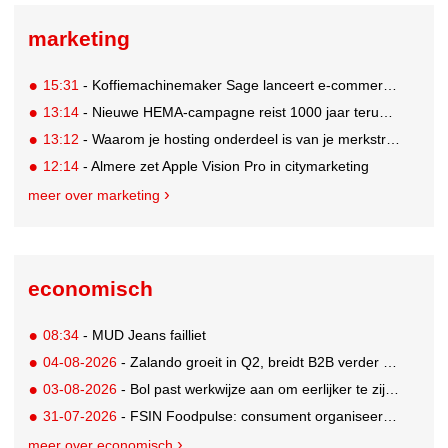
marketing
15:31
- Koffiemachinemaker Sage lanceert e-commerceplatform voor koffieliefhebbers
13:14
- Nieuwe HEMA-campagne reist 1000 jaar terug in de tijd naar 'Hemastein'
13:12
- Waarom je hosting onderdeel is van je merkstrategie
12:14
- Almere zet Apple Vision Pro in citymarketing
meer over marketing
economisch
08:34
- MUD Jeans failliet
04-08-2026
- Zalando groeit in Q2, breidt B2B verder uit en innoveert met AI
03-08-2026
- Bol past werkwijze aan om eerlijker te zijn naar verkopers en consumenten
31-07-2026
- FSIN Foodpulse: consument organiseert eet- en koopgedrag bewuster
meer over economisch